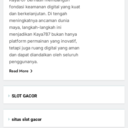
fondasi keamanan digital yang kuat
dan berkelanjutan. Di tengah
meningkatnya ancaman dunia
maya, langkah-langkah ini
menjadikan Kaya787 bukan hanya
platform permainan yang inovatif,
tetapi juga ruang digital yang aman
dan dapat diandalkan oleh seluruh
penggunanya.
Read More
SLOT GACOR
situs slot gacor