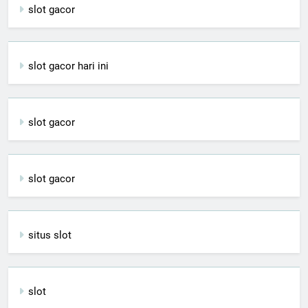
slot gacor
slot gacor hari ini
slot gacor
slot gacor
situs slot
slot