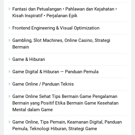
Fantasi dan Petualangan • Pahlawan dan Kejahatan •
Kisah Inspiratif • Perjalanan Epik
Frontend Engineering & Visual Optimization
Gambling, Slot Machines, Online Casino, Strategi
Bermain
Game & Hiburan
Game Digital & Hiburan — Panduan Pemula
Game Online / Panduan Teknis
Game Online Sehat Tips Bermain Game Pengalaman
Bermain yang Positif Etika Bermain Game Kesehatan
Mental dalam Game
Game Online, Tips Pemain, Keamanan Digital, Panduan
Pemula, Teknologi Hiburan, Strategi Game