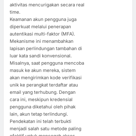
aktivitas mencurigakan secara real
time.
Keamanan akun pengguna juga
diperkuat melalui penerapan
autentikasi multi-faktor (MFA).
Mekanisme ini menambahkan
lapisan perlindungan tambahan di
luar kata sandi konvensional.
Misalnya, saat pengguna mencoba
masuk ke akun mereka, sistem
akan mengirimkan kode verifikasi
unik ke perangkat terdaftar atau
email yang terhubung. Dengan
cara ini, meskipun kredensial
pengguna diketahui oleh pihak
lain, akun tetap terlindungi.
Pendekatan ini telah terbukti
menjadi salah satu metode paling
efektif untuk mencegah akses