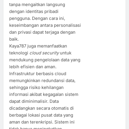
tanpa mengaitkan langsung
dengan identitas pribadi
pengguna. Dengan cara ini,
keseimbangan antara personalisasi
dan privasi dapat terjaga dengan
baik.
Kaya787 juga memanfaatkan
teknologi
cloud security
untuk
mendukung pengelolaan data yang
lebih efisien dan aman.
Infrastruktur berbasis cloud
memungkinkan redundansi data,
sehingga risiko kehilangan
informasi akibat kegagalan sistem
dapat diminimalisir. Data
dicadangkan secara otomatis di
berbagai lokasi pusat data yang
aman dan terenkripsi. Sistem ini
tidak hanya meningkatkan