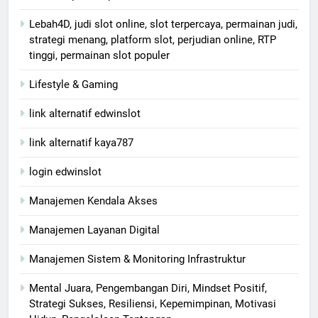
Lebah4D, judi slot online, slot terpercaya, permainan judi,
strategi menang, platform slot, perjudian online, RTP
tinggi, permainan slot populer
Lifestyle & Gaming
link alternatif edwinslot
link alternatif kaya787
login edwinslot
Manajemen Kendala Akses
Manajemen Layanan Digital
Manajemen Sistem & Monitoring Infrastruktur
Mental Juara, Pengembangan Diri, Mindset Positif,
Strategi Sukses, Resiliensi, Kepemimpinan, Motivasi