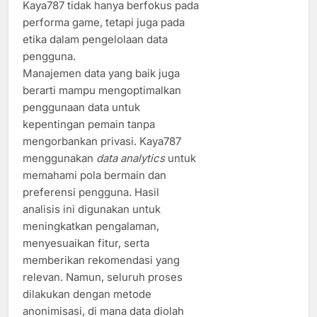
Kaya787 tidak hanya berfokus pada
performa game, tetapi juga pada
etika dalam pengelolaan data
pengguna.
Manajemen data yang baik juga
berarti mampu mengoptimalkan
penggunaan data untuk
kepentingan pemain tanpa
mengorbankan privasi. Kaya787
menggunakan
data analytics
untuk
memahami pola bermain dan
preferensi pengguna. Hasil
analisis ini digunakan untuk
meningkatkan pengalaman,
menyesuaikan fitur, serta
memberikan rekomendasi yang
relevan. Namun, seluruh proses
dilakukan dengan metode
anonimisasi, di mana data diolah