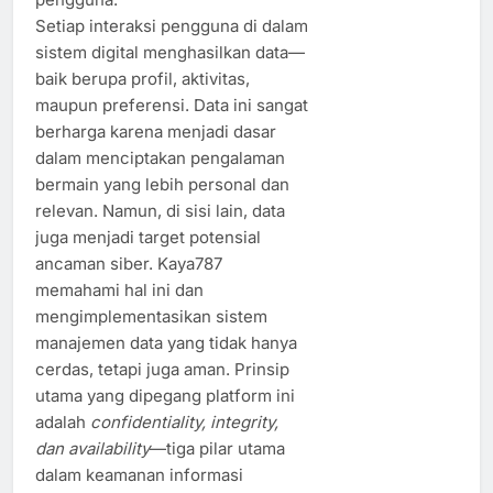
Setiap interaksi pengguna di dalam
sistem digital menghasilkan data—
baik berupa profil, aktivitas,
maupun preferensi. Data ini sangat
berharga karena menjadi dasar
dalam menciptakan pengalaman
bermain yang lebih personal dan
relevan. Namun, di sisi lain, data
juga menjadi target potensial
ancaman siber. Kaya787
memahami hal ini dan
mengimplementasikan sistem
manajemen data yang tidak hanya
cerdas, tetapi juga aman. Prinsip
utama yang dipegang platform ini
adalah
confidentiality, integrity,
dan availability
—tiga pilar utama
dalam keamanan informasi