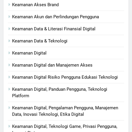
Keamanan Akses Brand
Keamanan Akun dan Perlindungan Pengguna
Keamanan Data & Literasi Finansial Digital
Keamanan Data & Teknologi
Keamanan Digital
Keamanan Digital dan Manajemen Akses
Keamanan Digital Risiko Pengguna Edukasi Teknologi
Keamanan Digital, Panduan Pengguna, Teknologi
Platform
Keamanan Digital, Pengalaman Pengguna, Manajemen
Data, Inovasi Teknologi, Etika Digital
Keamanan Digital, Teknologi Game, Privasi Pengguna,