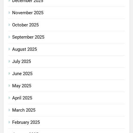
December 2025
November 2025
October 2025
September 2025
August 2025
July 2025
June 2025
May 2025
April 2025
March 2025
February 2025