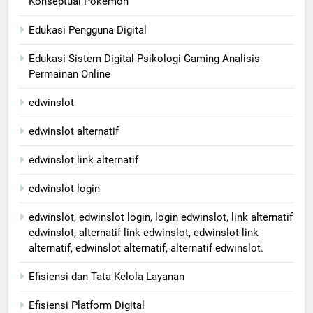
Konseptual Pokémon
Edukasi Pengguna Digital
Edukasi Sistem Digital Psikologi Gaming Analisis
Permainan Online
edwinslot
edwinslot alternatif
edwinslot link alternatif
edwinslot login
edwinslot, edwinslot login, login edwinslot, link alternatif
edwinslot, alternatif link edwinslot, edwinslot link
alternatif, edwinslot alternatif, alternatif edwinslot.
Efisiensi dan Tata Kelola Layanan
Efisiensi Platform Digital