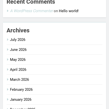
Recent Comments
A WordPress Commenter
on
Hello world!
Archives
July 2026
June 2026
May 2026
April 2026
March 2026
February 2026
January 2026