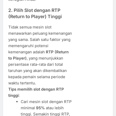
2.
Pilih Slot dengan RTP
(Return to Player) Tinggi
Tidak semua mesin slot
menawarkan peluang kemenangan
yang sama. Salah satu faktor yang
memengaruhi potensi
kemenangan adalah
RTP (Return
to Player)
, yang menunjukkan
persentase rata-rata dari total
taruhan yang akan dikembalikan
kepada pemain selama periode
waktu tertentu.
Tips memilih slot dengan RTP
tinggi
:
Cari mesin slot dengan RTP
minimal
95%
atau lebih
tinggi. Semakin tinggi RTP,