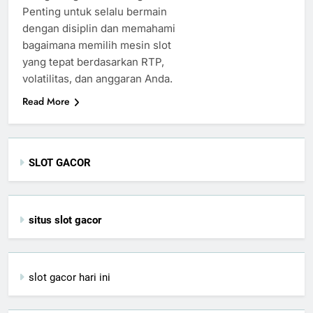
Penting untuk selalu bermain
dengan disiplin dan memahami
bagaimana memilih mesin slot
yang tepat berdasarkan RTP,
volatilitas, dan anggaran Anda.
Read More
SLOT GACOR
situs slot gacor
slot gacor hari ini