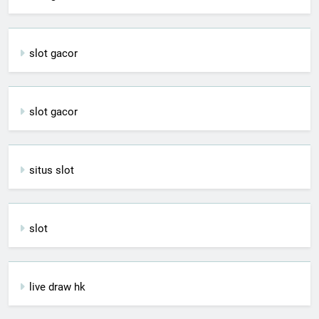
slot gacor
slot gacor
situs slot
slot
live draw hk