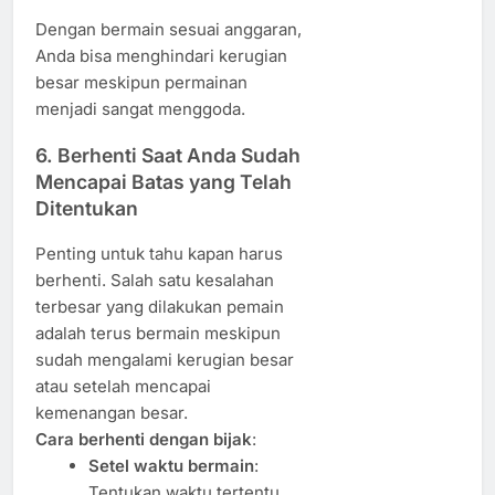
Dengan bermain sesuai anggaran,
Anda bisa menghindari kerugian
besar meskipun permainan
menjadi sangat menggoda.
6.
Berhenti Saat Anda Sudah
Mencapai Batas yang Telah
Ditentukan
Penting untuk tahu kapan harus
berhenti. Salah satu kesalahan
terbesar yang dilakukan pemain
adalah terus bermain meskipun
sudah mengalami kerugian besar
atau setelah mencapai
kemenangan besar.
Cara berhenti dengan bijak
:
Setel waktu bermain
:
Tentukan waktu tertentu