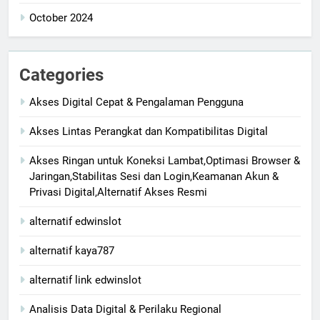
October 2024
Categories
Akses Digital Cepat & Pengalaman Pengguna
Akses Lintas Perangkat dan Kompatibilitas Digital
Akses Ringan untuk Koneksi Lambat,Optimasi Browser &
Jaringan,Stabilitas Sesi dan Login,Keamanan Akun &
Privasi Digital,Alternatif Akses Resmi
alternatif edwinslot
alternatif kaya787
alternatif link edwinslot
Analisis Data Digital & Perilaku Regional