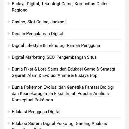
Budaya Digital, Teknologi Game, Komunitas Online
Regional
Casino, Slot Online, Jackpot
Desain Pengalaman Digital
Digital Lifestyle & Teknologi Ramah Pengguna
Digital Marketing, SEO, Pengembangan Situs
Dunia Fiksi & Lore Sains dan Edukasi Game & Strategi
Sejarah Alam & Evolusi Anime & Budaya Pop
Dunia Pokémon Evolusi dan Genetika Fantasi Biologi
dan Keanekaragaman Fiksi Ilmiah Populer Analisis
Konseptual Pokémon
Edukasi Pengguna Digital
Edukasi Sistem Digital Psikologi Gaming Analisis