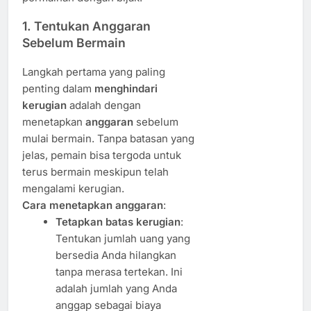
1.
Tentukan Anggaran
Sebelum Bermain
Langkah pertama yang paling
penting dalam
menghindari
kerugian
adalah dengan
menetapkan
anggaran
sebelum
mulai bermain. Tanpa batasan yang
jelas, pemain bisa tergoda untuk
terus bermain meskipun telah
mengalami kerugian.
Cara menetapkan anggaran
:
Tetapkan batas kerugian
:
Tentukan jumlah uang yang
bersedia Anda hilangkan
tanpa merasa tertekan. Ini
adalah jumlah yang Anda
anggap sebagai biaya