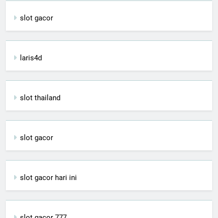
slot gacor
laris4d
slot thailand
slot gacor
slot gacor hari ini
slot gacor 777