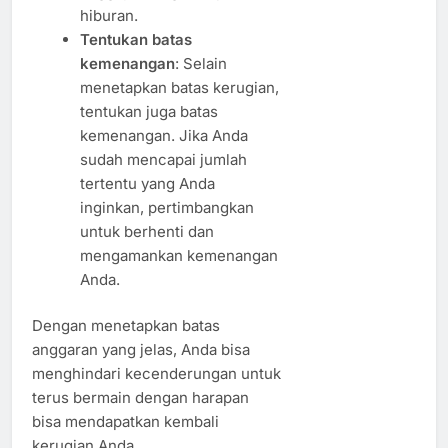
hiburan.
Tentukan batas
kemenangan
: Selain
menetapkan batas kerugian,
tentukan juga batas
kemenangan. Jika Anda
sudah mencapai jumlah
tertentu yang Anda
inginkan, pertimbangkan
untuk berhenti dan
mengamankan kemenangan
Anda.
Dengan menetapkan batas
anggaran yang jelas, Anda bisa
menghindari kecenderungan untuk
terus bermain dengan harapan
bisa mendapatkan kembali
kerugian Anda.