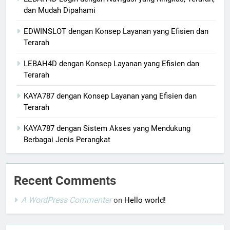
dan Mudah Dipahami
EDWINSLOT dengan Konsep Layanan yang Efisien dan
Terarah
LEBAH4D dengan Konsep Layanan yang Efisien dan
Terarah
KAYA787 dengan Konsep Layanan yang Efisien dan
Terarah
KAYA787 dengan Sistem Akses yang Mendukung
Berbagai Jenis Perangkat
Recent Comments
A WordPress Commenter
on
Hello world!