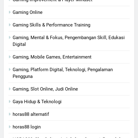
Gaming Online
Gaming Skills & Performance Training
Gaming, Mental & Fokus, Pengembangan Skill, Edukasi
Digital
Gaming, Mobile Games, Entertainment
Gaming, Platform Digital, Teknologi, Pengalaman
Pengguna
Gaming, Slot Online, Judi Online
Gaya Hidup & Teknologi
horas88 alternatif
horas88 login