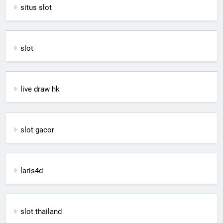
situs slot
slot
live draw hk
slot gacor
laris4d
slot thailand