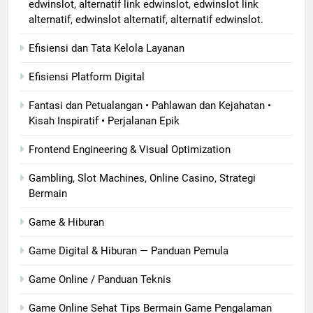
edwinslot, alternatif link edwinslot, edwinslot link
alternatif, edwinslot alternatif, alternatif edwinslot.
Efisiensi dan Tata Kelola Layanan
Efisiensi Platform Digital
Fantasi dan Petualangan • Pahlawan dan Kejahatan •
Kisah Inspiratif • Perjalanan Epik
Frontend Engineering & Visual Optimization
Gambling, Slot Machines, Online Casino, Strategi
Bermain
Game & Hiburan
Game Digital & Hiburan — Panduan Pemula
Game Online / Panduan Teknis
Game Online Sehat Tips Bermain Game Pengalaman