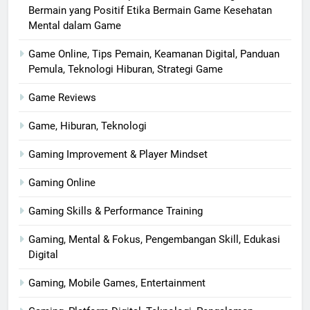
Bermain yang Positif Etika Bermain Game Kesehatan
Mental dalam Game
Game Online, Tips Pemain, Keamanan Digital, Panduan
Pemula, Teknologi Hiburan, Strategi Game
Game Reviews
Game, Hiburan, Teknologi
Gaming Improvement & Player Mindset
Gaming Online
Gaming Skills & Performance Training
Gaming, Mental & Fokus, Pengembangan Skill, Edukasi
Digital
Gaming, Mobile Games, Entertainment