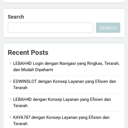
Search
SEARCH
Recent Posts
LEBAH4D Login dengan Navigasi yang Ringkas, Terarah,
dan Mudah Dipahami
EDWINSLOT dengan Konsep Layanan yang Efisien dan
Terarah
LEBAH4D dengan Konsep Layanan yang Efisien dan
Terarah
KAYA787 dengan Konsep Layanan yang Efisien dan
Terarah