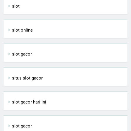
slot
slot online
slot gacor
situs slot gacor
slot gacor hari ini
slot gacor