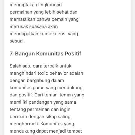
menciptakan lingkungan
permainan yang lebih sehat dan
memastikan bahwa pemain yang
merusak suasana akan
mendapatkan konsekuensi yang
sesuai.
7.
Bangun Komunitas Positif
Salah satu cara terbaik untuk
menghindari toxic behavior adalah
dengan bergabung dalam
komunitas game yang mendukung
dan positif. Cari teman-teman yang
memiliki pandangan yang sama
tentang permainan dan ingin
bermain dengan sikap saling
menghormati. Komunitas yang
mendukung dapat menjadi tempat