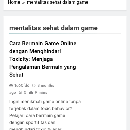
Home
mentalitas sehat dalam game
mentalitas sehat dalam game
Cara Bermain Game Online
dengan Menghindari
Toxicity: Menjaga
Pengalaman Bermain yang
Sehat
1c60fd6
8 months
ago
0
9 mins
Ingin menikmati game online tanpa
terjebak dalam toxic behavior?
Pelajari cara bermain game
dengan sportifitas dan
menghindari toxicity agar