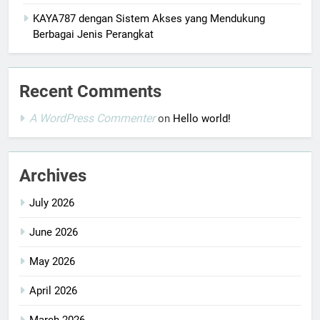
KAYA787 dengan Sistem Akses yang Mendukung
Berbagai Jenis Perangkat
Recent Comments
A WordPress Commenter
on
Hello world!
Archives
July 2026
June 2026
May 2026
April 2026