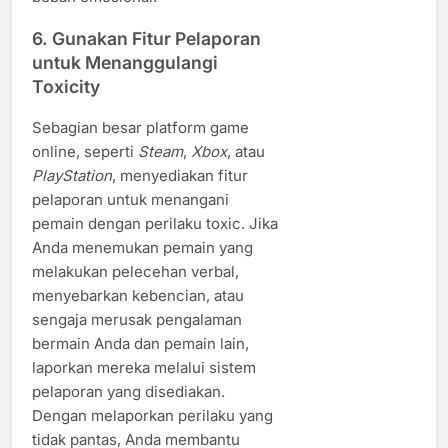
6.
Gunakan Fitur Pelaporan
untuk Menanggulangi
Toxicity
Sebagian besar platform game
online, seperti
Steam
,
Xbox
, atau
PlayStation
, menyediakan fitur
pelaporan untuk menangani
pemain dengan perilaku toxic. Jika
Anda menemukan pemain yang
melakukan pelecehan verbal,
menyebarkan kebencian, atau
sengaja merusak pengalaman
bermain Anda dan pemain lain,
laporkan mereka melalui sistem
pelaporan yang disediakan.
Dengan melaporkan perilaku yang
tidak pantas, Anda membantu