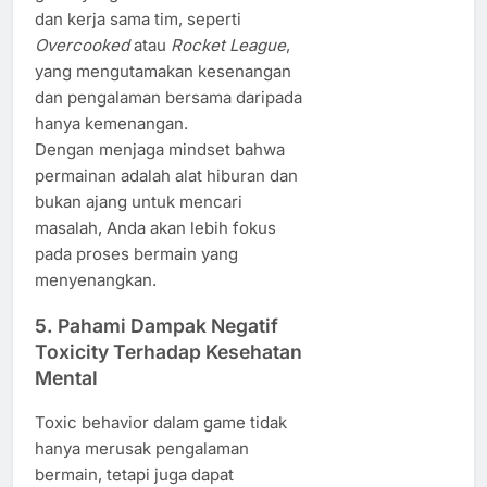
dan kerja sama tim, seperti
Overcooked
atau
Rocket League
,
yang mengutamakan kesenangan
dan pengalaman bersama daripada
hanya kemenangan.
Dengan menjaga mindset bahwa
permainan adalah alat hiburan dan
bukan ajang untuk mencari
masalah, Anda akan lebih fokus
pada proses bermain yang
menyenangkan.
5.
Pahami Dampak Negatif
Toxicity Terhadap Kesehatan
Mental
Toxic behavior dalam game tidak
hanya merusak pengalaman
bermain, tetapi juga dapat