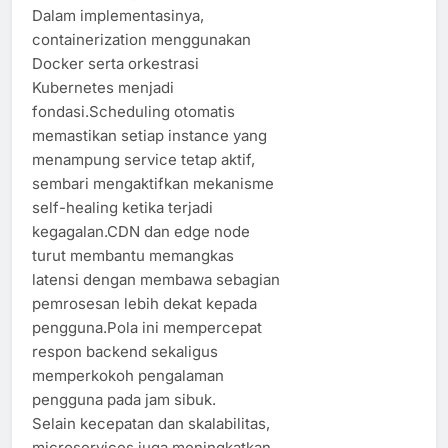
Dalam implementasinya,
containerization menggunakan
Docker serta orkestrasi
Kubernetes menjadi
fondasi.Scheduling otomatis
memastikan setiap instance yang
menampung service tetap aktif,
sembari mengaktifkan mekanisme
self-healing ketika terjadi
kegagalan.CDN dan edge node
turut membantu memangkas
latensi dengan membawa sebagian
pemrosesan lebih dekat kepada
pengguna.Pola ini mempercepat
respon backend sekaligus
memperkokoh pengalaman
pengguna pada jam sibuk.
Selain kecepatan dan skalabilitas,
microservices juga meningkatkan