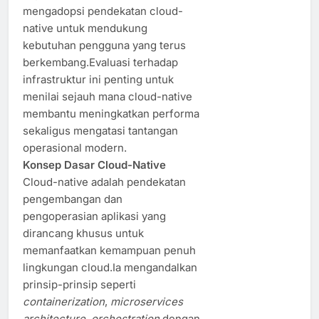
mengadopsi pendekatan cloud-
native untuk mendukung
kebutuhan pengguna yang terus
berkembang.Evaluasi terhadap
infrastruktur ini penting untuk
menilai sejauh mana cloud-native
membantu meningkatkan performa
sekaligus mengatasi tantangan
operasional modern.
Konsep Dasar Cloud-Native
Cloud-native adalah pendekatan
pengembangan dan
pengoperasian aplikasi yang
dirancang khusus untuk
memanfaatkan kemampuan penuh
lingkungan cloud.Ia mengandalkan
prinsip-prinsip seperti
containerization
,
microservices
architecture
,
orchestration
dengan