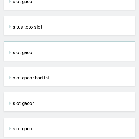
slot gacor
situs toto slot
slot gacor
slot gacor hari ini
slot gacor
slot gacor