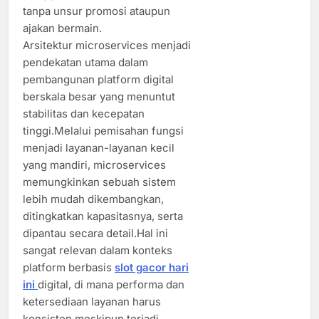
tanpa unsur promosi ataupun
ajakan bermain.
Arsitektur microservices menjadi
pendekatan utama dalam
pembangunan platform digital
berskala besar yang menuntut
stabilitas dan kecepatan
tinggi.Melalui pemisahan fungsi
menjadi layanan-layanan kecil
yang mandiri, microservices
memungkinkan sebuah sistem
lebih mudah dikembangkan,
ditingkatkan kapasitasnya, serta
dipantau secara detail.Hal ini
sangat relevan dalam konteks
platform berbasis
slot gacor hari
ini
digital, di mana performa dan
ketersediaan layanan harus
konsisten meskipun terjadi