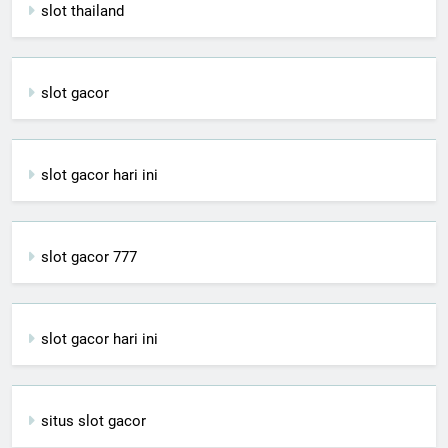
slot thailand
slot gacor
slot gacor hari ini
slot gacor 777
slot gacor hari ini
situs slot gacor