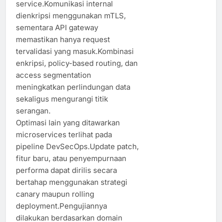
service.Komunikasi internal
dienkripsi menggunakan mTLS,
sementara API gateway
memastikan hanya request
tervalidasi yang masuk.Kombinasi
enkripsi, policy-based routing, dan
access segmentation
meningkatkan perlindungan data
sekaligus mengurangi titik
serangan.
Optimasi lain yang ditawarkan
microservices terlihat pada
pipeline DevSecOps.Update patch,
fitur baru, atau penyempurnaan
performa dapat dirilis secara
bertahap menggunakan strategi
canary maupun rolling
deployment.Pengujiannya
dilakukan berdasarkan domain