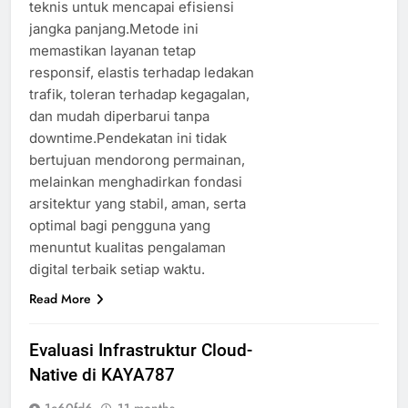
teknis untuk mencapai efisiensi
jangka panjang.Metode ini
memastikan layanan tetap
responsif, elastis terhadap ledakan
trafik, toleran terhadap kegagalan,
dan mudah diperbarui tanpa
downtime.Pendekatan ini tidak
bertujuan mendorong permainan,
melainkan menghadirkan fondasi
arsitektur yang stabil, aman, serta
optimal bagi pengguna yang
menuntut kualitas pengalaman
digital terbaik setiap waktu.
Read More
Evaluasi Infrastruktur Cloud-
Native di KAYA787
1c60fd6
11 months