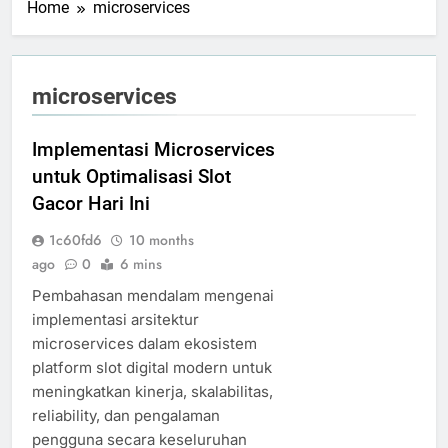
Home
microservices
microservices
Implementasi Microservices
untuk Optimalisasi Slot
Gacor Hari Ini
1c60fd6
10 months
ago
0
6 mins
Pembahasan mendalam mengenai
implementasi arsitektur
microservices dalam ekosistem
platform slot digital modern untuk
meningkatkan kinerja, skalabilitas,
reliability, dan pengalaman
pengguna secara keseluruhan