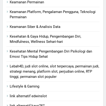
Keamanan Permainan
Keamanan Platform, Pengalaman Pengguna, Teknologi
Permainan
Keamanan Siber & Analisis Data
Kesehatan & Gaya Hidup, Pengembangan Diri,
Mindfulness, Wellness Sehari-hari
Kesehatan Mental Pengembangan Diri Psikologi dan
Emosi Tips Hidup Sehat
Lebah4D, judi slot online, slot terpercaya, permainan judi,
strategi menang, platform slot, perjudian online, RTP
tinggi, permainan slot populer
Lifestyle & Gaming
link alternatif edwinslot
link alternatif kaya787