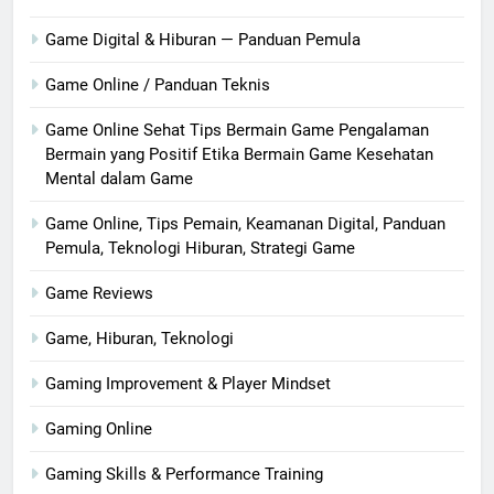
Game Digital & Hiburan — Panduan Pemula
Game Online / Panduan Teknis
Game Online Sehat Tips Bermain Game Pengalaman
Bermain yang Positif Etika Bermain Game Kesehatan
Mental dalam Game
Game Online, Tips Pemain, Keamanan Digital, Panduan
Pemula, Teknologi Hiburan, Strategi Game
Game Reviews
Game, Hiburan, Teknologi
Gaming Improvement & Player Mindset
Gaming Online
Gaming Skills & Performance Training