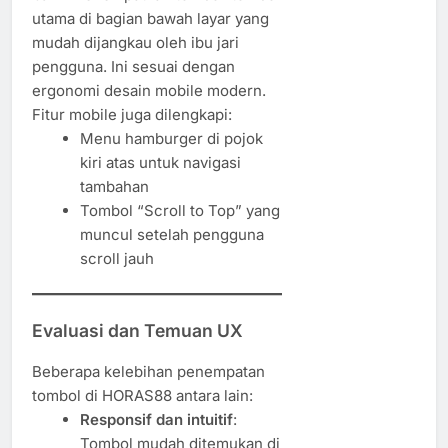
utama di bagian bawah layar yang
mudah dijangkau oleh ibu jari
pengguna. Ini sesuai dengan
ergonomi desain mobile modern.
Fitur mobile juga dilengkapi:
Menu hamburger di pojok
kiri atas untuk navigasi
tambahan
Tombol “Scroll to Top” yang
muncul setelah pengguna
scroll jauh
Evaluasi dan Temuan UX
Beberapa kelebihan penempatan
tombol di HORAS88 antara lain:
Responsif dan intuitif
:
Tombol mudah ditemukan di