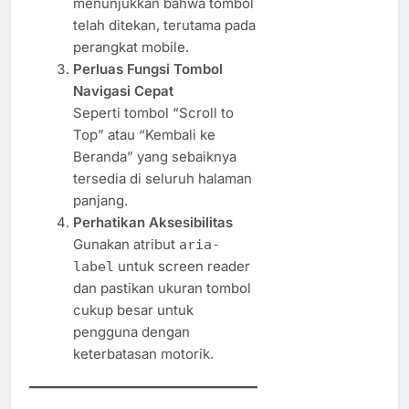
menunjukkan bahwa tombol
telah ditekan, terutama pada
perangkat mobile.
Perluas Fungsi Tombol
Navigasi Cepat
Seperti tombol “Scroll to
Top” atau “Kembali ke
Beranda” yang sebaiknya
tersedia di seluruh halaman
panjang.
Perhatikan Aksesibilitas
Gunakan atribut
aria-
untuk screen reader
label
dan pastikan ukuran tombol
cukup besar untuk
pengguna dengan
keterbatasan motorik.