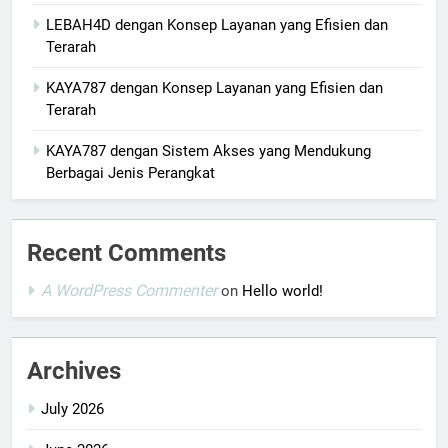
LEBAH4D dengan Konsep Layanan yang Efisien dan
Terarah
KAYA787 dengan Konsep Layanan yang Efisien dan
Terarah
KAYA787 dengan Sistem Akses yang Mendukung
Berbagai Jenis Perangkat
Recent Comments
A WordPress Commenter
on
Hello world!
Archives
July 2026