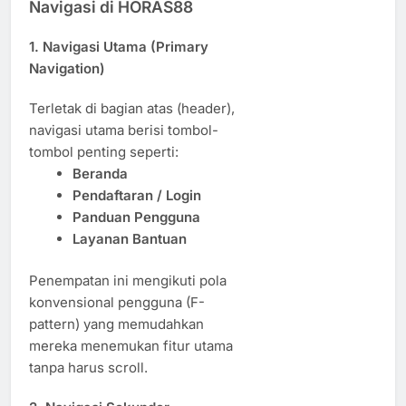
Navigasi di HORAS88
1.
Navigasi Utama (Primary
Navigation)
Terletak di bagian atas (header),
navigasi utama berisi tombol-
tombol penting seperti:
Beranda
Pendaftaran / Login
Panduan Pengguna
Layanan Bantuan
Penempatan ini mengikuti pola
konvensional pengguna (F-
pattern) yang memudahkan
mereka menemukan fitur utama
tanpa harus scroll.