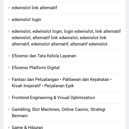
edwinslot link alternatif
edwinslot login
edwinslot, edwinslot login, login edwinslot, link alternatif
edwinslot, alternatif link edwinslot, edwinslot link
alternatif, edwinslot alternatif, alternatif edwinslot.
Efisiensi dan Tata Kelola Layanan
Efisiensi Platform Digital
Fantasi dan Petualangan • Pahlawan dan Kejahatan •
Kisah Inspiratif • Perjalanan Epik
Frontend Engineering & Visual Optimization
Gambling, Slot Machines, Online Casino, Strategi
Bermain
Game & Hiburan