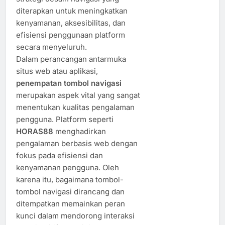
diterapkan untuk meningkatkan
kenyamanan, aksesibilitas, dan
efisiensi penggunaan platform
secara menyeluruh.
Dalam perancangan antarmuka
situs web atau aplikasi,
penempatan tombol navigasi
merupakan aspek vital yang sangat
menentukan kualitas pengalaman
pengguna. Platform seperti
HORAS88
menghadirkan
pengalaman berbasis web dengan
fokus pada efisiensi dan
kenyamanan pengguna. Oleh
karena itu, bagaimana tombol-
tombol navigasi dirancang dan
ditempatkan memainkan peran
kunci dalam mendorong interaksi