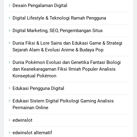
Desain Pengalaman Digital
Digital Lifestyle & Teknologi Ramah Pengguna
Digital Marketing, SEO, Pengembangan Situs
Dunia Fiksi & Lore Sains dan Edukasi Game & Strategi
Sejarah Alam & Evolusi Anime & Budaya Pop
Dunia Pokémon Evolusi dan Genetika Fantasi Biologi
dan Keanekaragaman Fiksi Ilmiah Populer Analisis
Konseptual Pokémon
Edukasi Pengguna Digital
Edukasi Sistem Digital Psikologi Gaming Analisis
Permainan Online
edwinslot
edwinslot alternatif