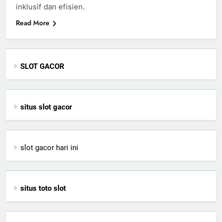
inklusif dan efisien.
Read More
SLOT GACOR
situs slot gacor
slot gacor hari ini
situs toto slot