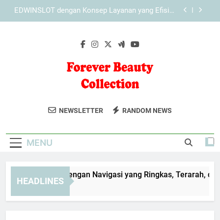
Skip
LEBAH4D dengan Konsep Layanan yang Efisien
to
dan Terarah
content
KAYA787 dengan Konsep Layanan yang Efisien
dan Terarah
LEBAH4D Login dengan Navigasi yang Ringkas,
Terarah, dan Mudah Dipahami
EDWINSLOT dengan Konsep Layanan yang Efisien
dan Terarah
Forever Beauty
LEBAH4D dengan Konsep Layanan yang Efisien
Temukan Produk Kecantikan Berkualitas Di
dan Terarah
NEWSLETTER
RANDOM NEWS
Collection
Forever Beauty Collection. Untuk Perawatan
KAYA787 dengan Konsep Layanan yang Efisien
dan Terarah
Kulit Dan Tubuh Anda.
MENU
BAH4D Login dengan Navigasi yang Ringkas, Terarah, dan M
HEADLINES
Weeks Ago