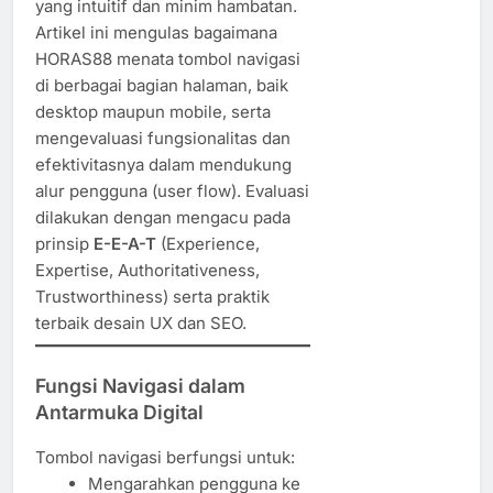
yang intuitif dan minim hambatan.
Artikel ini mengulas bagaimana
HORAS88 menata tombol navigasi
di berbagai bagian halaman, baik
desktop maupun mobile, serta
mengevaluasi fungsionalitas dan
efektivitasnya dalam mendukung
alur pengguna (user flow). Evaluasi
dilakukan dengan mengacu pada
prinsip
E-E-A-T
(Experience,
Expertise, Authoritativeness,
Trustworthiness) serta praktik
terbaik desain UX dan SEO.
Fungsi Navigasi dalam
Antarmuka Digital
Tombol navigasi berfungsi untuk:
Mengarahkan pengguna ke