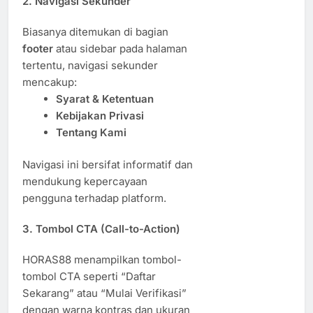
2.
Navigasi Sekunder
Biasanya ditemukan di bagian
footer
atau sidebar pada halaman
tertentu, navigasi sekunder
mencakup:
Syarat & Ketentuan
Kebijakan Privasi
Tentang Kami
Navigasi ini bersifat informatif dan
mendukung kepercayaan
pengguna terhadap platform.
3.
Tombol CTA (Call-to-Action)
HORAS88 menampilkan tombol-
tombol CTA seperti “Daftar
Sekarang” atau “Mulai Verifikasi”
dengan warna kontras dan ukuran