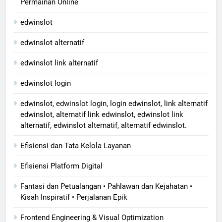
Permainan Online
edwinslot
edwinslot alternatif
edwinslot link alternatif
edwinslot login
edwinslot, edwinslot login, login edwinslot, link alternatif
edwinslot, alternatif link edwinslot, edwinslot link
alternatif, edwinslot alternatif, alternatif edwinslot.
Efisiensi dan Tata Kelola Layanan
Efisiensi Platform Digital
Fantasi dan Petualangan • Pahlawan dan Kejahatan •
Kisah Inspiratif • Perjalanan Epik
Frontend Engineering & Visual Optimization