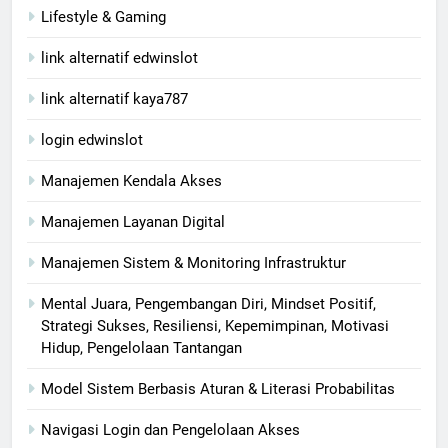
Lifestyle & Gaming
link alternatif edwinslot
link alternatif kaya787
login edwinslot
Manajemen Kendala Akses
Manajemen Layanan Digital
Manajemen Sistem & Monitoring Infrastruktur
Mental Juara, Pengembangan Diri, Mindset Positif,
Strategi Sukses, Resiliensi, Kepemimpinan, Motivasi
Hidup, Pengelolaan Tantangan
Model Sistem Berbasis Aturan & Literasi Probabilitas
Navigasi Login dan Pengelolaan Akses