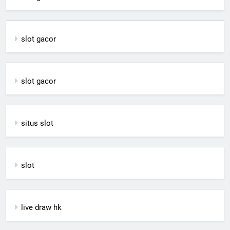
slot gacor
slot gacor
situs slot
slot
live draw hk