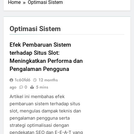
Home
Optimasi Sistem
Optimasi Sistem
Efek Pembaruan Sistem
terhadap Situs Slot:
Meningkatkan Performa dan
Pengalaman Pengguna
1c60fd6
12 months
ago
0
5 mins
Artikel ini membahas efek
pembaruan sistem terhadap situs
slot, mengulas dampak teknis dan
pengalaman pengguna serta
strategi optimalisasi dengan
pendekatan SEO dan E-E-A-T yang