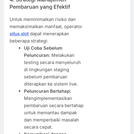
Pembaruan yang Efektif
Untuk meminimalkan risiko dan
memaksimalkan manfaat, operator
situs slot
dapat menerapkan
beberapa strategi:
Uji Coba Sebelum
Peluncuran:
Melakukan
testing secara menyeluruh
di lingkungan staging
sebelum pembaruan
diterapkan ke sistem live.
Peluncuran Bertahap:
Mengimplementasikan
pembaruan secara bertahap
untuk memantau dampak
dan memperbaiki masalah
secara cepat.