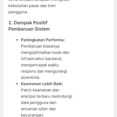
kebutuhan pasar dan tren
pengguna.
2. Dampak Positif
Pembaruan Sistem
Peningkatan Performa:
Pembaruan biasanya
mengoptimalkan kode dan
infrastruktur backend,
mempercepat waktu
respons dan mengurangi
downtime.
Keamanan Lebih Baik:
Patch keamanan dan
enkripsi terbaru melindungi
data pengguna dari
ancaman siber dan
kecurangan.