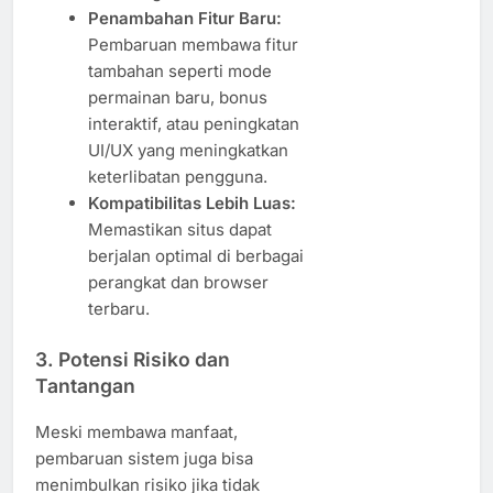
Penambahan Fitur Baru:
Pembaruan membawa fitur
tambahan seperti mode
permainan baru, bonus
interaktif, atau peningkatan
UI/UX yang meningkatkan
keterlibatan pengguna.
Kompatibilitas Lebih Luas:
Memastikan situs dapat
berjalan optimal di berbagai
perangkat dan browser
terbaru.
3. Potensi Risiko dan
Tantangan
Meski membawa manfaat,
pembaruan sistem juga bisa
menimbulkan risiko jika tidak