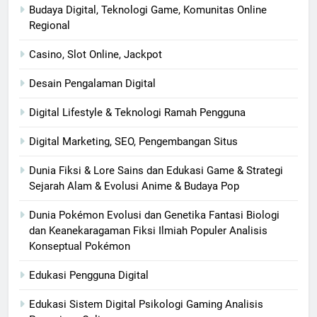
Budaya Digital, Teknologi Game, Komunitas Online
Regional
Casino, Slot Online, Jackpot
Desain Pengalaman Digital
Digital Lifestyle & Teknologi Ramah Pengguna
Digital Marketing, SEO, Pengembangan Situs
Dunia Fiksi & Lore Sains dan Edukasi Game & Strategi
Sejarah Alam & Evolusi Anime & Budaya Pop
Dunia Pokémon Evolusi dan Genetika Fantasi Biologi
dan Keanekaragaman Fiksi Ilmiah Populer Analisis
Konseptual Pokémon
Edukasi Pengguna Digital
Edukasi Sistem Digital Psikologi Gaming Analisis