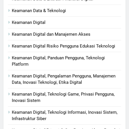
Keamanan Data & Teknologi
Keamanan Digital
Keamanan Digital dan Manajemen Akses
Keamanan Digital Risiko Pengguna Edukasi Teknologi
Keamanan Digital, Panduan Pengguna, Teknologi
Platform
Keamanan Digital, Pengalaman Pengguna, Manajemen
Data, Inovasi Teknologi, Etika Digital
Keamanan Digital, Teknologi Game, Privasi Pengguna,
Inovasi Sistem
Keamanan Digital, Teknologi Informasi, Inovasi Sistem,
Infrastruktur Siber