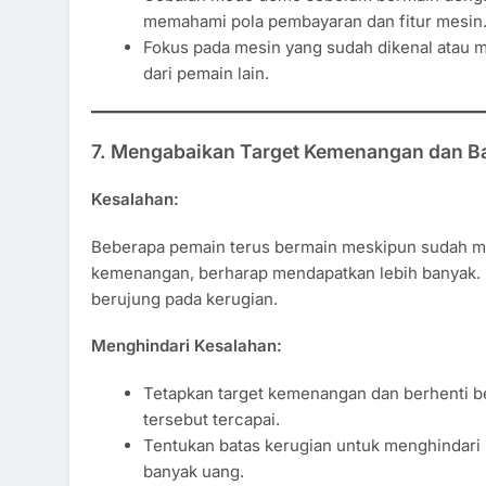
memahami pola pembayaran dan fitur mesin
Fokus pada mesin yang sudah dikenal atau me
dari pemain lain.
7. Mengabaikan Target Kemenangan dan Ba
Kesalahan:
Beberapa pemain terus bermain meskipun sudah m
kemenangan, berharap mendapatkan lebih banyak. Ha
berujung pada kerugian.
Menghindari Kesalahan:
Tetapkan target kemenangan dan berhenti be
tersebut tercapai.
Tentukan batas kerugian untuk menghindari 
banyak uang.