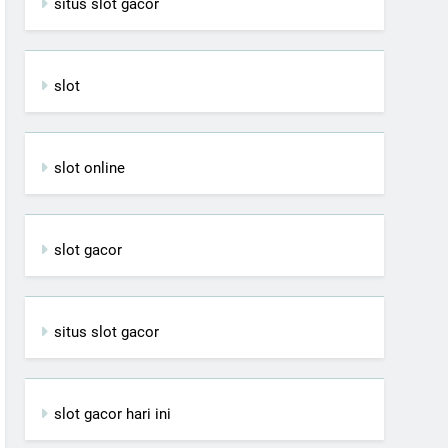
situs slot gacor
slot
slot online
slot gacor
situs slot gacor
slot gacor hari ini