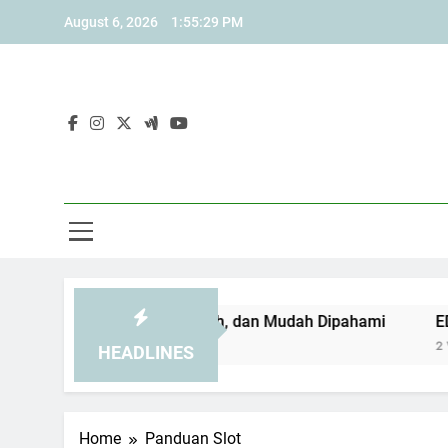
Skip
August 6, 2026
1:55:30 PM
to
content
For
Temukan Pr
g Ringkas, Terarah, dan Mudah Dipahami
EDWINSLOT de
2 Weeks Ago
HEADLINES
Home
Panduan Slot