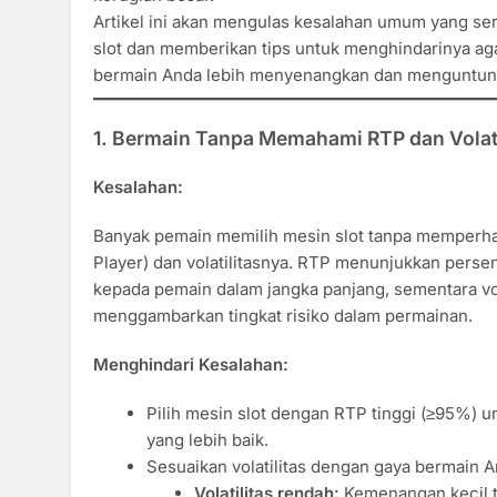
Artikel ini akan mengulas kesalahan umum yang se
slot dan memberikan tips untuk menghindarinya a
bermain Anda lebih menyenangkan dan menguntun
1. Bermain Tanpa Memahami RTP dan Volati
Kesalahan:
Banyak pemain memilih mesin slot tanpa memperha
Player) dan volatilitasnya. RTP menunjukkan pers
kepada pemain dalam jangka panjang, sementara vol
menggambarkan tingkat risiko dalam permainan.
Menghindari Kesalahan:
Pilih mesin slot dengan RTP tinggi (≥95%) 
yang lebih baik.
Sesuaikan volatilitas dengan gaya bermain A
Volatilitas rendah:
Kemenangan kecil te