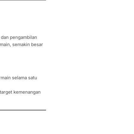
n dan pengambilan
rmain, semakin besar
rmain selama satu
 target kemenangan