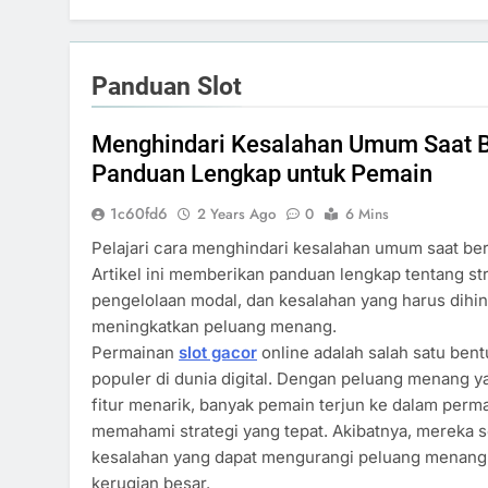
Panduan Slot
Menghindari Kesalahan Umum Saat B
Panduan Lengkap untuk Pemain
1c60fd6
2 Years Ago
0
6 Mins
Pelajari cara menghindari kesalahan umum saat ber
Artikel ini memberikan panduan lengkap tentang st
pengelolaan modal, dan kesalahan yang harus dihin
meningkatkan peluang menang.
Permainan
slot gacor
online adalah salah satu bent
populer di dunia digital. Dengan peluang menang ya
fitur menarik, banyak pemain terjun ke dalam perma
memahami strategi yang tepat. Akibatnya, mereka 
kesalahan yang dapat mengurangi peluang menan
kerugian besar.