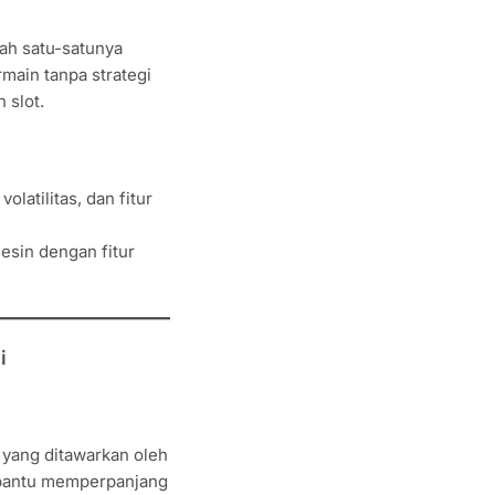
ah satu-satunya
main tanpa strategi
 slot.
olatilitas, dan fitur
esin dengan fitur
i
yang ditawarkan oleh
embantu memperpanjang