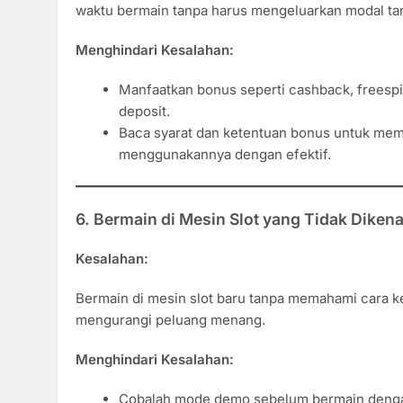
waktu bermain tanpa harus mengeluarkan modal t
Menghindari Kesalahan:
Manfaatkan bonus seperti cashback, freespi
deposit.
Baca syarat dan ketentuan bonus untuk me
menggunakannya dengan efektif.
6. Bermain di Mesin Slot yang Tidak Dikena
Kesalahan:
Bermain di mesin slot baru tanpa memahami cara k
mengurangi peluang menang.
Menghindari Kesalahan:
Cobalah mode demo sebelum bermain dengan