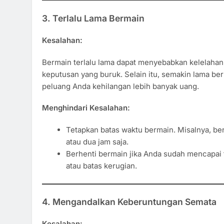
3. Terlalu Lama Bermain
Kesalahan:
Bermain terlalu lama dapat menyebabkan kelelaha
keputusan yang buruk. Selain itu, semakin lama be
peluang Anda kehilangan lebih banyak uang.
Menghindari Kesalahan:
Tetapkan batas waktu bermain. Misalnya, be
atau dua jam saja.
Berhenti bermain jika Anda sudah mencapai
atau batas kerugian.
4. Mengandalkan Keberuntungan Semata
Kesalahan: