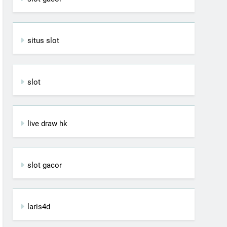
situs slot
slot
live draw hk
slot gacor
laris4d