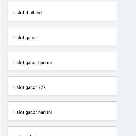
slot thailand
slot gacor
slot gacor hari ini
slot gacor 777
slot gacor hari ini