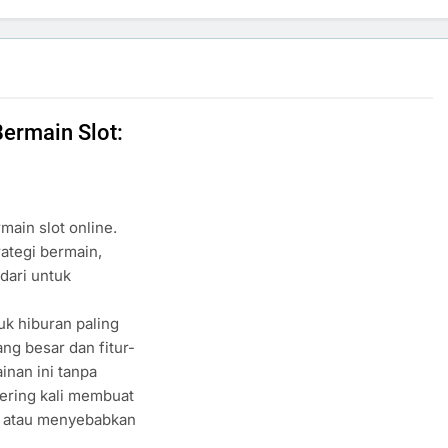
ermain Slot:
main slot online.
rategi bermain,
dari untuk
uk hiburan paling
ng besar dan fitur-
inan ini tanpa
sering kali membuat
g atau menyebabkan