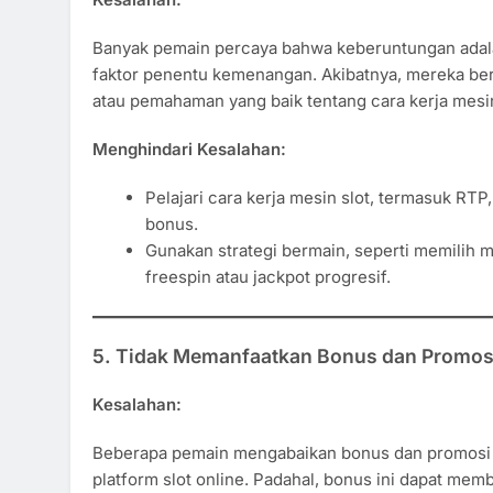
Banyak pemain percaya bahwa keberuntungan adal
faktor penentu kemenangan. Akibatnya, mereka ber
atau pemahaman yang baik tentang cara kerja mesin
Menghindari Kesalahan:
Pelajari cara kerja mesin slot, termasuk RTP, v
bonus.
Gunakan strategi bermain, seperti memilih m
freespin atau jackpot progresif.
5. Tidak Memanfaatkan Bonus dan Promos
Kesalahan:
Beberapa pemain mengabaikan bonus dan promosi 
platform slot online. Padahal, bonus ini dapat m