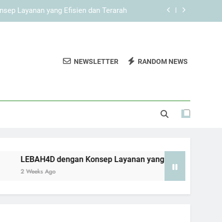
ep Layanan yang Efisien dan Terarah
ep Layanan yang Efisien dan Terarah
sep Layanan yang Efisien dan Terarah
NEWSLETTER
RANDOM NEWS
Ringkas, Terarah, dan Mudah Dipahami
tuk Perawatan Kulit Dan Tubuh Anda.
ep Layanan yang Efisien dan Terarah
ep Layanan yang Efisien dan Terarah
sep Layanan yang Efisien dan Terarah
4D dengan Konsep Layanan yang Efisien dan Terarah
K
s Ago
2