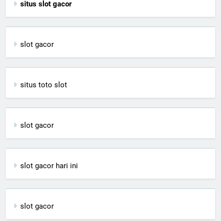
situs slot gacor
slot gacor
situs toto slot
slot gacor
slot gacor hari ini
slot gacor