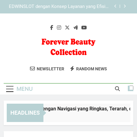
Skip
LEBAH4D dengan Konsep Layanan yang Efisien
to
dan Terarah
content
KAYA787 dengan Konsep Layanan yang Efisien
dan Terarah
LEBAH4D Login dengan Navigasi yang Ringkas,
Terarah, dan Mudah Dipahami
EDWINSLOT dengan Konsep Layanan yang Efisien
dan Terarah
Forever Beauty
LEBAH4D dengan Konsep Layanan yang Efisien
Temukan Produk Kecantikan Berkualitas Di
dan Terarah
NEWSLETTER
RANDOM NEWS
Collection
Forever Beauty Collection. Untuk Perawatan
KAYA787 dengan Konsep Layanan yang Efisien
dan Terarah
Kulit Dan Tubuh Anda.
MENU
BAH4D Login dengan Navigasi yang Ringkas, Terarah, dan M
HEADLINES
Weeks Ago