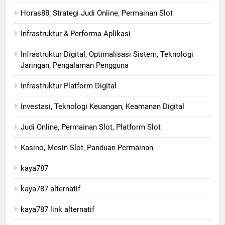
Horas88, Strategi Judi Online, Permainan Slot
Infrastruktur & Performa Aplikasi
Infrastruktur Digital, Optimalisasi Sistem, Teknologi
Jaringan, Pengalaman Pengguna
Infrastruktur Platform Digital
Investasi, Teknologi Keuangan, Keamanan Digital
Judi Online, Permainan Slot, Platform Slot
Kasino, Mesin Slot, Panduan Permainan
kaya787
kaya787 alternatif
kaya787 link alternatif