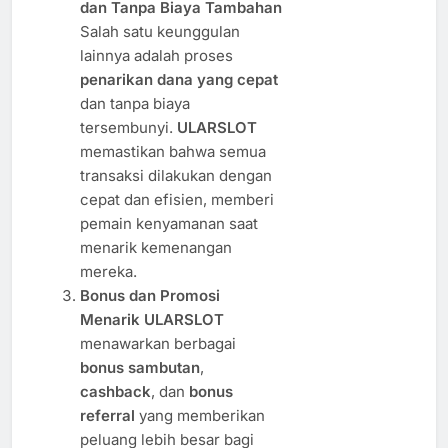
dan Tanpa Biaya Tambahan
Salah satu keunggulan
lainnya adalah proses
penarikan dana yang cepat
dan tanpa biaya
tersembunyi.
ULARSLOT
memastikan bahwa semua
transaksi dilakukan dengan
cepat dan efisien, memberi
pemain kenyamanan saat
menarik kemenangan
mereka.
Bonus dan Promosi
Menarik
ULARSLOT
menawarkan berbagai
bonus sambutan
,
cashback
, dan
bonus
referral
yang memberikan
peluang lebih besar bagi