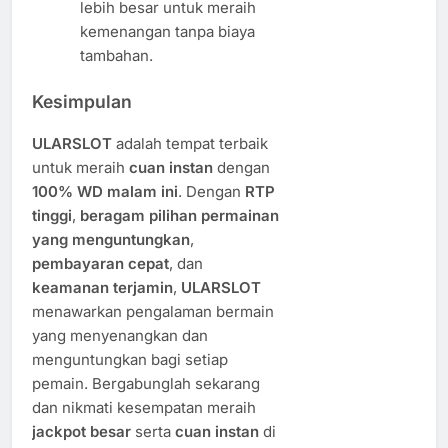
lebih besar untuk meraih
kemenangan tanpa biaya
tambahan.
Kesimpulan
ULARSLOT
adalah tempat terbaik
untuk meraih
cuan instan
dengan
100% WD malam ini
. Dengan
RTP
tinggi
,
beragam pilihan permainan
yang menguntungkan
,
pembayaran cepat
, dan
keamanan terjamin
,
ULARSLOT
menawarkan pengalaman bermain
yang menyenangkan dan
menguntungkan bagi setiap
pemain. Bergabunglah sekarang
dan nikmati kesempatan meraih
jackpot besar
serta
cuan instan
di