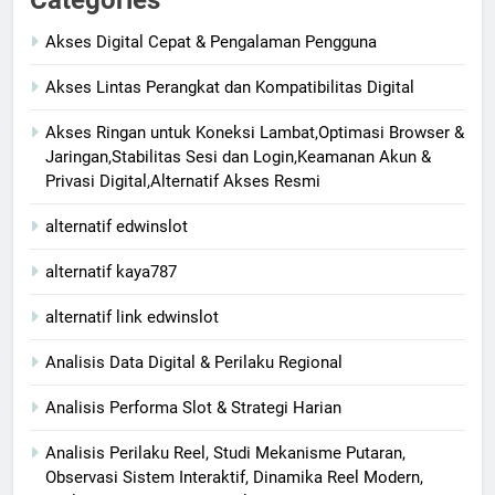
Akses Digital Cepat & Pengalaman Pengguna
Akses Lintas Perangkat dan Kompatibilitas Digital
Akses Ringan untuk Koneksi Lambat,Optimasi Browser &
Jaringan,Stabilitas Sesi dan Login,Keamanan Akun &
Privasi Digital,Alternatif Akses Resmi
alternatif edwinslot
alternatif kaya787
alternatif link edwinslot
Analisis Data Digital & Perilaku Regional
Analisis Performa Slot & Strategi Harian
Analisis Perilaku Reel, Studi Mekanisme Putaran,
Observasi Sistem Interaktif, Dinamika Reel Modern,