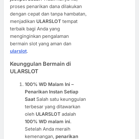
proses penarikan dana dilakukan
dengan cepat dan tanpa hambatan,
menjadikan
ULARSLOT
tempat
terbaik bagi Anda yang
menginginkan pengalaman
bermain slot yang aman dan
ularslot
.
Keunggulan Bermain di
ULARSLOT
100% WD Malam Ini –
Penarikan Instan Setiap
Saat
Salah satu keunggulan
terbesar yang ditawarkan
oleh
ULARSLOT
adalah
100% WD malam ini
.
Setelah Anda meraih
kemenangan,
penarikan