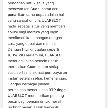
pencarian untuk situs yang
menawarkan
Cuan Instan
dan
penarikan dana cepat
adalah hal
yang sangat umum.
ULARSLOT
hadir sebagai situs yang memberi
solusi bagi mereka yang ingin
menikmati kemenangan dengan
cara yang cepat dan mudah.
Dengan fitur unggulan seperti
100% WD malam ini
,
ULARSLOT
memungkinkan pemain untuk
merasakan
Cuan instan
setiap
saat, serta menikmati
pembayaran
instan
setelah setiap kemenangan.
Dengan berbagai pilihan
permainan menarik dan
RTP tinggi
,
ULARSLOT
memberikan peluang
besar bagi pemain untuk meraih
jackpot besar
. Tidak hanya itu,