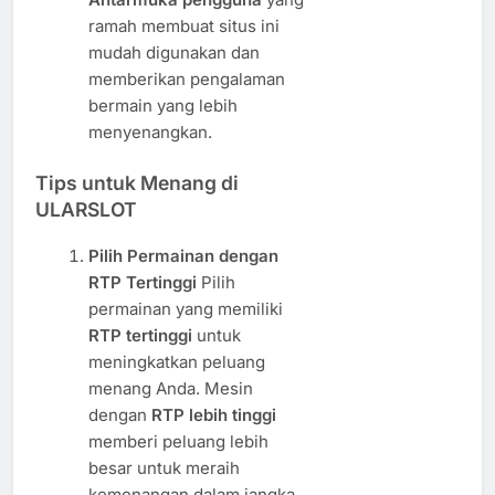
ramah membuat situs ini
mudah digunakan dan
memberikan pengalaman
bermain yang lebih
menyenangkan.
Tips untuk Menang di
ULARSLOT
Pilih Permainan dengan
RTP Tertinggi
Pilih
permainan yang memiliki
RTP tertinggi
untuk
meningkatkan peluang
menang Anda. Mesin
dengan
RTP lebih tinggi
memberi peluang lebih
besar untuk meraih
kemenangan dalam jangka