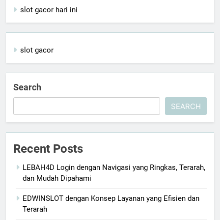
slot gacor hari ini
slot gacor
Search
SEARCH
Recent Posts
LEBAH4D Login dengan Navigasi yang Ringkas, Terarah,
dan Mudah Dipahami
EDWINSLOT dengan Konsep Layanan yang Efisien dan
Terarah