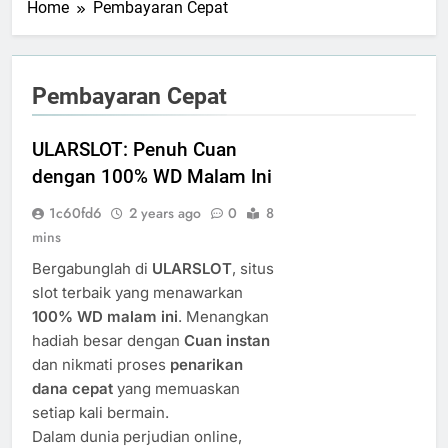
Home
Pembayaran Cepat
Pembayaran Cepat
ULARSLOT: Penuh Cuan
dengan 100% WD Malam Ini
1c60fd6
2 years ago
0
8
mins
Bergabunglah di
ULARSLOT
, situs
slot terbaik yang menawarkan
100% WD malam ini
. Menangkan
hadiah besar dengan
Cuan instan
dan nikmati proses
penarikan
dana cepat
yang memuaskan
setiap kali bermain.
Dalam dunia perjudian online,