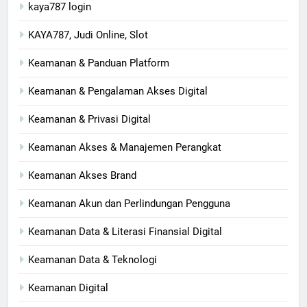
kaya787 login
KAYA787, Judi Online, Slot
Keamanan & Panduan Platform
Keamanan & Pengalaman Akses Digital
Keamanan & Privasi Digital
Keamanan Akses & Manajemen Perangkat
Keamanan Akses Brand
Keamanan Akun dan Perlindungan Pengguna
Keamanan Data & Literasi Finansial Digital
Keamanan Data & Teknologi
Keamanan Digital