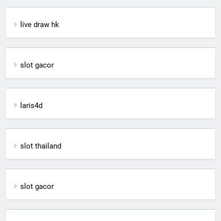
live draw hk
slot gacor
laris4d
slot thailand
slot gacor