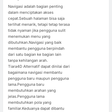
Navigasi adalah bagian penting
dalam menciptakan akses
cepat.Sebuah halaman bisa saja
terlihat menarik, tetapi tetap terasa
tidak nyaman jika pengguna sulit
menemukan menu yang
dibutuhkan.Navigasi yang baik
membantu pengguna berpindah
dari satu bagian ke bagian lain
tanpa kehilangan arah.
Tiara4D Alternatif dapat dinilai dari
bagaimana navigasi membantu
pengguna baru maupun pengguna
lama.Pengguna baru
membutuhkan arahan yang
jelas.Pengguna lama
membutuhkan pola yang
familiar.Keduanya dapat dibantu