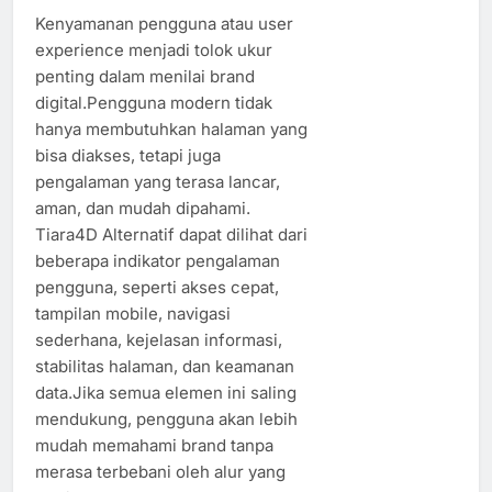
Kenyamanan pengguna atau user
experience menjadi tolok ukur
penting dalam menilai brand
digital.Pengguna modern tidak
hanya membutuhkan halaman yang
bisa diakses, tetapi juga
pengalaman yang terasa lancar,
aman, dan mudah dipahami.
Tiara4D Alternatif dapat dilihat dari
beberapa indikator pengalaman
pengguna, seperti akses cepat,
tampilan mobile, navigasi
sederhana, kejelasan informasi,
stabilitas halaman, dan keamanan
data.Jika semua elemen ini saling
mendukung, pengguna akan lebih
mudah memahami brand tanpa
merasa terbebani oleh alur yang