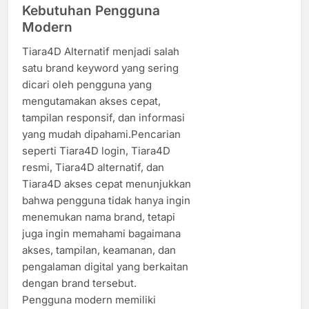
Kebutuhan Pengguna
Modern
Tiara4D Alternatif menjadi salah
satu brand keyword yang sering
dicari oleh pengguna yang
mengutamakan akses cepat,
tampilan responsif, dan informasi
yang mudah dipahami.Pencarian
seperti Tiara4D login, Tiara4D
resmi, Tiara4D alternatif, dan
Tiara4D akses cepat menunjukkan
bahwa pengguna tidak hanya ingin
menemukan nama brand, tetapi
juga ingin memahami bagaimana
akses, tampilan, keamanan, dan
pengalaman digital yang berkaitan
dengan brand tersebut.
Pengguna modern memiliki