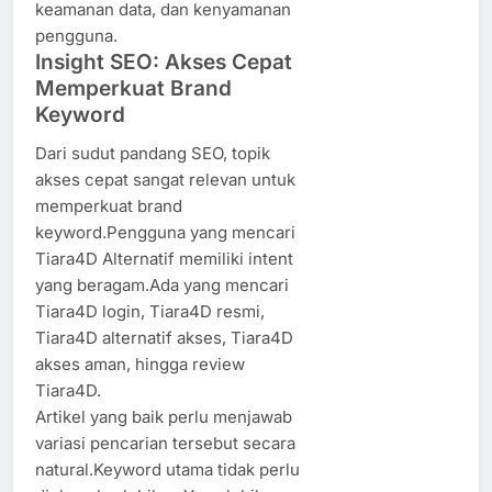
keamanan data, dan kenyamanan
pengguna.
Insight SEO: Akses Cepat
Memperkuat Brand
Keyword
Dari sudut pandang SEO, topik
akses cepat sangat relevan untuk
memperkuat brand
keyword.Pengguna yang mencari
Tiara4D Alternatif memiliki intent
yang beragam.Ada yang mencari
Tiara4D login, Tiara4D resmi,
Tiara4D alternatif akses, Tiara4D
akses aman, hingga review
Tiara4D.
Artikel yang baik perlu menjawab
variasi pencarian tersebut secara
natural.Keyword utama tidak perlu