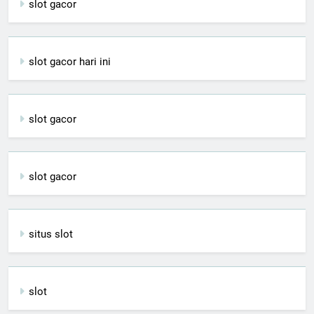
slot gacor
slot gacor hari ini
slot gacor
slot gacor
situs slot
slot