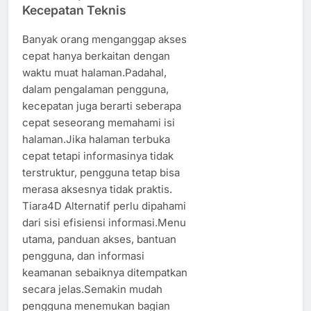
Kecepatan Teknis
Banyak orang menganggap akses
cepat hanya berkaitan dengan
waktu muat halaman.Padahal,
dalam pengalaman pengguna,
kecepatan juga berarti seberapa
cepat seseorang memahami isi
halaman.Jika halaman terbuka
cepat tetapi informasinya tidak
terstruktur, pengguna tetap bisa
merasa aksesnya tidak praktis.
Tiara4D Alternatif perlu dipahami
dari sisi efisiensi informasi.Menu
utama, panduan akses, bantuan
pengguna, dan informasi
keamanan sebaiknya ditempatkan
secara jelas.Semakin mudah
pengguna menemukan bagian