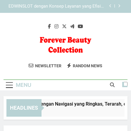
Skip
LEBAH4D dengan Konsep Layanan yang Efisien
to
dan Terarah
content
KAYA787 dengan Konsep Layanan yang Efisien
dan Terarah
LEBAH4D Login dengan Navigasi yang Ringkas,
Terarah, dan Mudah Dipahami
EDWINSLOT dengan Konsep Layanan yang Efisien
dan Terarah
Forever Beauty
LEBAH4D dengan Konsep Layanan yang Efisien
Temukan Produk Kecantikan Berkualitas Di
dan Terarah
NEWSLETTER
RANDOM NEWS
Collection
Forever Beauty Collection. Untuk Perawatan
KAYA787 dengan Konsep Layanan yang Efisien
dan Terarah
Kulit Dan Tubuh Anda.
MENU
EBAH4D Login dengan Navigasi yang Ringkas, Terarah, dan 
HEADLINES
 Weeks Ago