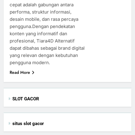
cepat adalah gabungan antara
performa, struktur informasi,
desain mobile, dan rasa percaya
pengguna.Dengan pendekatan
konten yang informatif dan
profesional, Tiara4D Alternatif
dapat dibahas sebagai brand digital
yang relevan dengan kebutuhan
pengguna modern.
Read More
SLOT GACOR
situs slot gacor