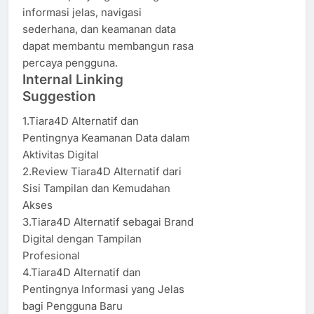
informasi jelas, navigasi
sederhana, dan keamanan data
dapat membantu membangun rasa
percaya pengguna.
Internal Linking
Suggestion
1.Tiara4D Alternatif dan
Pentingnya Keamanan Data dalam
Aktivitas Digital
2.Review Tiara4D Alternatif dari
Sisi Tampilan dan Kemudahan
Akses
3.Tiara4D Alternatif sebagai Brand
Digital dengan Tampilan
Profesional
4.Tiara4D Alternatif dan
Pentingnya Informasi yang Jelas
bagi Pengguna Baru