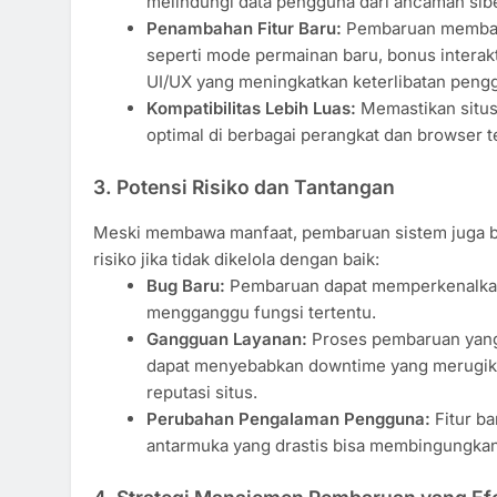
melindungi data pengguna dari ancaman sib
Penambahan Fitur Baru:
Pembaruan membaw
seperti mode permainan baru, bonus interakt
UI/UX yang meningkatkan keterlibatan peng
Kompatibilitas Lebih Luas:
Memastikan situs 
optimal di berbagai perangkat dan browser t
3. Potensi Risiko dan Tantangan
Meski membawa manfaat, pembaruan sistem juga 
risiko jika tidak dikelola dengan baik:
Bug Baru:
Pembaruan dapat memperkenalkan
mengganggu fungsi tertentu.
Gangguan Layanan:
Proses pembaruan yang
dapat menyebabkan downtime yang merugik
reputasi situs.
Perubahan Pengalaman Pengguna:
Fitur ba
antarmuka yang drastis bisa membingungka