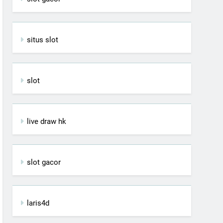
situs slot
slot
live draw hk
slot gacor
laris4d