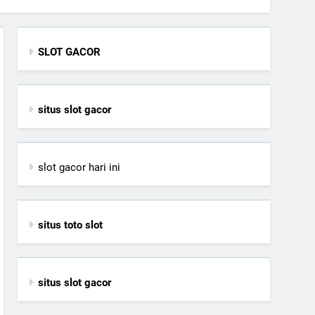
SLOT GACOR
situs slot gacor
slot gacor hari ini
situs toto slot
situs slot gacor