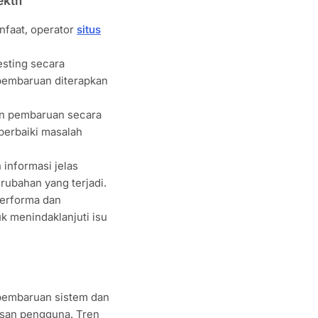
ktif
faat, operator
situs
sting secara
pembaruan diterapkan
n pembaruan secara
erbaiki masalah
informasi jelas
ubahan yang terjadi.
erforma dan
 menindaklanjuti isu
 pembaruan sistem dan
asan pengguna. Tren