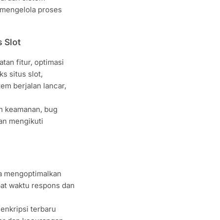
t mengelola proses
 Slot
an fitur, optimasi
 situs slot,
em berjalan lancar,
an keamanan, bug
an mengikuti
a mengoptimalkan
at waktu respons dan
nkripsi terbaru