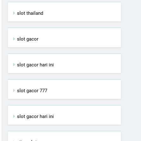
slot thailand
slot gacor
slot gacor hari ini
slot gacor 777
slot gacor hari ini