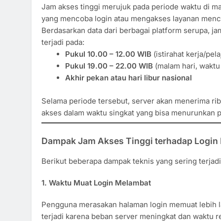
Jam akses tinggi merujuk pada periode waktu di 
yang mencoba login atau mengakses layanan menc
Berdasarkan data dari berbagai platform serupa, ja
terjadi pada:
Pukul 10.00 – 12.00 WIB
(istirahat kerja/pela
Pukul 19.00 – 22.00 WIB
(malam hari, waktu
Akhir pekan atau hari libur nasional
Selama periode tersebut, server akan menerima ri
akses dalam waktu singkat yang bisa menurunkan p
Dampak Jam Akses Tinggi terhadap Login
Berikut beberapa dampak teknis yang sering terjadi
1.
Waktu Muat Login Melambat
Pengguna merasakan halaman login memuat lebih la
terjadi karena beban server meningkat dan waktu r