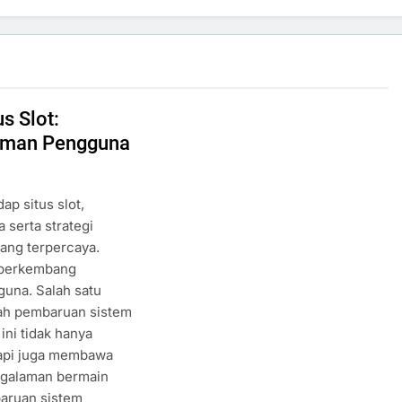
s Slot:
aman Pengguna
p situs slot,
serta strategi
ang terpercaya.
s berkembang
una. Salah satu
lah pembaruan sistem
ini tidak hanya
api juga membawa
ngalaman bermain
baruan sistem