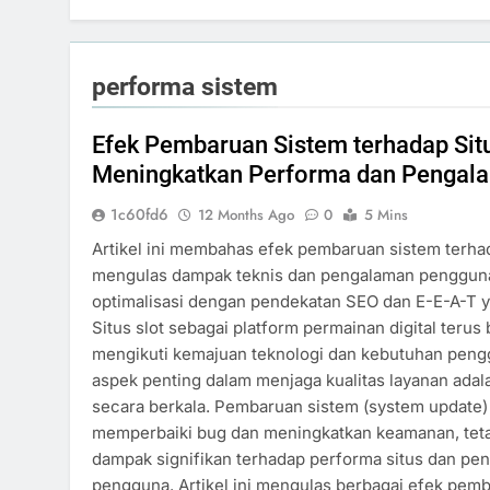
performa sistem
Efek Pembaruan Sistem terhadap Situ
Meningkatkan Performa dan Pengal
1c60fd6
12 Months Ago
0
5 Mins
Artikel ini membahas efek pembaruan sistem terhada
mengulas dampak teknis dan pengalaman pengguna 
optimalisasi dengan pendekatan SEO dan E-E-A-T y
Situs slot sebagai platform permainan digital teru
mengikuti kemajuan teknologi dan kebutuhan pengg
aspek penting dalam menjaga kualitas layanan ada
secara berkala. Pembaruan sistem (system update) 
memperbaiki bug dan meningkatkan keamanan, tet
dampak signifikan terhadap performa situs dan pe
pengguna. Artikel ini mengulas berbagai efek pem