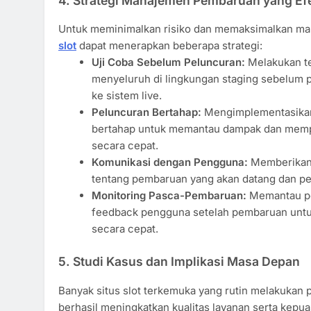
4. Strategi Manajemen Pembaruan yang Efe
Untuk meminimalkan risiko dan memaksimalkan man
slot
dapat menerapkan beberapa strategi:
Uji Coba Sebelum Peluncuran:
Melakukan te
menyeluruh di lingkungan staging sebelum 
ke sistem live.
Peluncuran Bertahap:
Mengimplementasika
bertahap untuk memantau dampak dan memp
secara cepat.
Komunikasi dengan Pengguna:
Memberikan 
tentang pembaruan yang akan datang dan per
Monitoring Pasca-Pembaruan:
Memantau p
feedback pengguna setelah pembaruan untuk
secara cepat.
5. Studi Kasus dan Implikasi Masa Depan
Banyak situs slot terkemuka yang rutin melakukan
berhasil meningkatkan kualitas layanan serta kepu