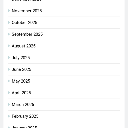
November 2025
October 2025
September 2025
August 2025
July 2025
June 2025
May 2025
April 2025
March 2025
February 2025