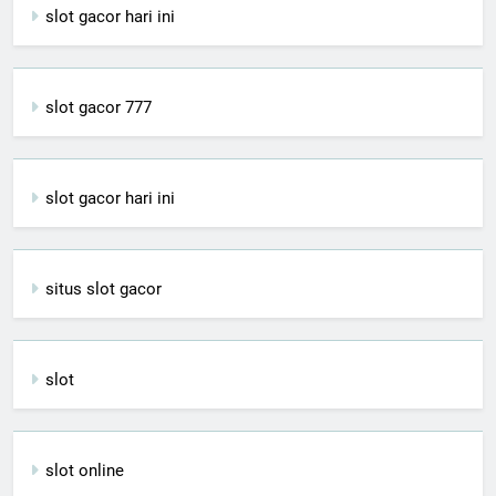
slot gacor hari ini
slot gacor 777
slot gacor hari ini
situs slot gacor
slot
slot online