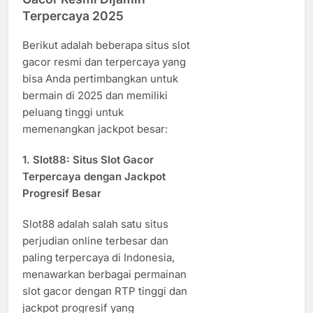
Terpercaya 2025
Berikut adalah beberapa situs slot
gacor resmi dan terpercaya yang
bisa Anda pertimbangkan untuk
bermain di 2025 dan memiliki
peluang tinggi untuk
memenangkan jackpot besar:
1. Slot88: Situs Slot Gacor
Terpercaya dengan Jackpot
Progresif Besar
Slot88 adalah salah satu situs
perjudian online terbesar dan
paling terpercaya di Indonesia,
menawarkan berbagai permainan
slot gacor dengan RTP tinggi dan
jackpot progresif yang