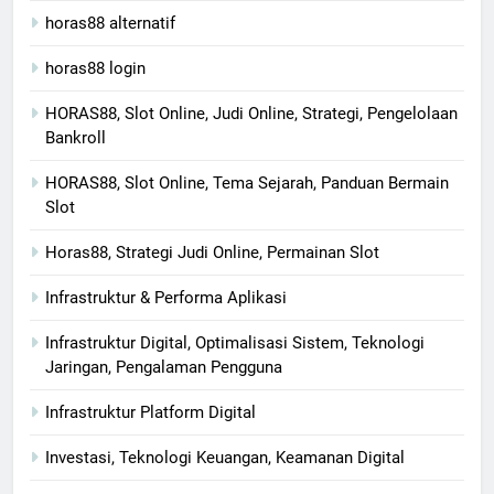
horas88 alternatif
horas88 login
HORAS88, Slot Online, Judi Online, Strategi, Pengelolaan
Bankroll
HORAS88, Slot Online, Tema Sejarah, Panduan Bermain
Slot
Horas88, Strategi Judi Online, Permainan Slot
Infrastruktur & Performa Aplikasi
Infrastruktur Digital, Optimalisasi Sistem, Teknologi
Jaringan, Pengalaman Pengguna
Infrastruktur Platform Digital
Investasi, Teknologi Keuangan, Keamanan Digital