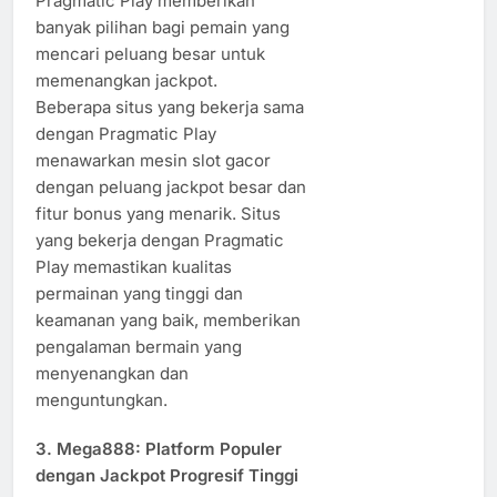
Pragmatic Play memberikan
banyak pilihan bagi pemain yang
mencari peluang besar untuk
memenangkan jackpot.
Beberapa situs yang bekerja sama
dengan Pragmatic Play
menawarkan mesin slot gacor
dengan peluang jackpot besar dan
fitur bonus yang menarik. Situs
yang bekerja dengan Pragmatic
Play memastikan kualitas
permainan yang tinggi dan
keamanan yang baik, memberikan
pengalaman bermain yang
menyenangkan dan
menguntungkan.
3. Mega888: Platform Populer
dengan Jackpot Progresif Tinggi