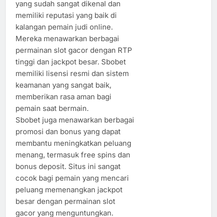
yang sudah sangat dikenal dan
memiliki reputasi yang baik di
kalangan pemain judi online.
Mereka menawarkan berbagai
permainan slot gacor dengan RTP
tinggi dan jackpot besar. Sbobet
memiliki lisensi resmi dan sistem
keamanan yang sangat baik,
memberikan rasa aman bagi
pemain saat bermain.
Sbobet juga menawarkan berbagai
promosi dan bonus yang dapat
membantu meningkatkan peluang
menang, termasuk free spins dan
bonus deposit. Situs ini sangat
cocok bagi pemain yang mencari
peluang memenangkan jackpot
besar dengan permainan slot
gacor yang menguntungkan.