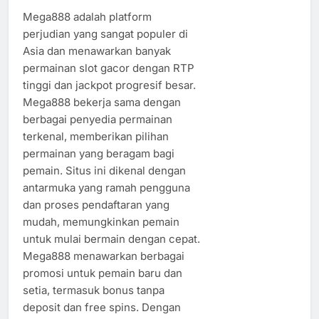
Mega888 adalah platform
perjudian yang sangat populer di
Asia dan menawarkan banyak
permainan slot gacor dengan RTP
tinggi dan jackpot progresif besar.
Mega888 bekerja sama dengan
berbagai penyedia permainan
terkenal, memberikan pilihan
permainan yang beragam bagi
pemain. Situs ini dikenal dengan
antarmuka yang ramah pengguna
dan proses pendaftaran yang
mudah, memungkinkan pemain
untuk mulai bermain dengan cepat.
Mega888 menawarkan berbagai
promosi untuk pemain baru dan
setia, termasuk bonus tanpa
deposit dan free spins. Dengan