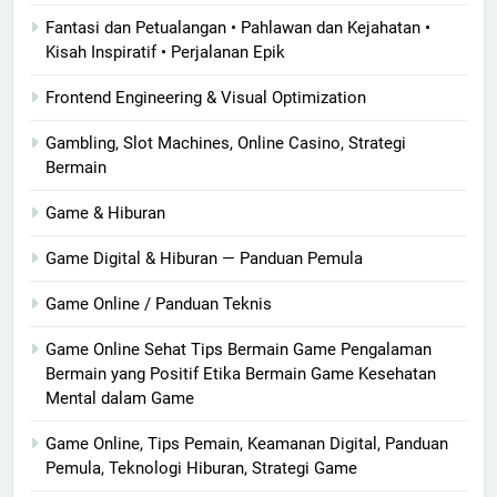
Fantasi dan Petualangan • Pahlawan dan Kejahatan •
Kisah Inspiratif • Perjalanan Epik
Frontend Engineering & Visual Optimization
Gambling, Slot Machines, Online Casino, Strategi
Bermain
Game & Hiburan
Game Digital & Hiburan — Panduan Pemula
Game Online / Panduan Teknis
Game Online Sehat Tips Bermain Game Pengalaman
Bermain yang Positif Etika Bermain Game Kesehatan
Mental dalam Game
Game Online, Tips Pemain, Keamanan Digital, Panduan
Pemula, Teknologi Hiburan, Strategi Game