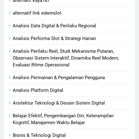
alternatif kaya787
alternatif link edwinslot
Analisis Data Digital & Perilaku Regional
Analisis Performa Slot & Strategi Harian
Analisis Perilaku Reel, Studi Mekanisme Putaran,
Observasi Sistem Interaktif, Dinamika Reel Modern,
Evaluasi Ritme Operasional
Analisis Permainan & Pengalaman Pengguna
Analisis Platform Digital
Arsitektur Teknologi & Desain Sistem Digital
Belajar Efektif, Pengembangan Diri, Keterampilan
Kognitif, Manajemen Waktu Belajar
Bisnis & Teknologi Digital