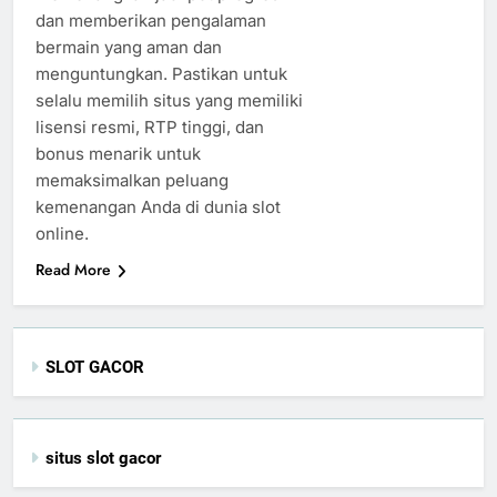
dan memberikan pengalaman
bermain yang aman dan
menguntungkan. Pastikan untuk
selalu memilih situs yang memiliki
lisensi resmi, RTP tinggi, dan
bonus menarik untuk
memaksimalkan peluang
kemenangan Anda di dunia slot
online.
Read More
SLOT GACOR
situs slot gacor