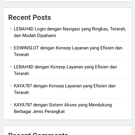
Recent Posts
LEBAH4D Login dengan Navigasi yang Ringkas, Terarah,
dan Mudah Dipahami
EDWINSLOT dengan Konsep Layanan yang Efisien dan
Terarah
LEBAH4D dengan Konsep Layanan yang Efisien dan
Terarah
KAYA787 dengan Konsep Layanan yang Efisien dan
Terarah
KAYA787 dengan Sistem Akses yang Mendukung
Berbagai Jenis Perangkat