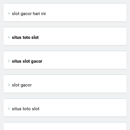
slot gacor hari ini
situs toto slot
situs slot gacor
slot gacor
situs toto slot