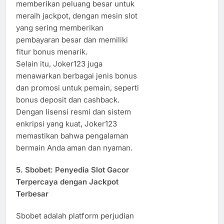
memberikan peluang besar untuk
meraih jackpot, dengan mesin slot
yang sering memberikan
pembayaran besar dan memiliki
fitur bonus menarik.
Selain itu, Joker123 juga
menawarkan berbagai jenis bonus
dan promosi untuk pemain, seperti
bonus deposit dan cashback.
Dengan lisensi resmi dan sistem
enkripsi yang kuat, Joker123
memastikan bahwa pengalaman
bermain Anda aman dan nyaman.
5. Sbobet: Penyedia Slot Gacor
Terpercaya dengan Jackpot
Terbesar
Sbobet adalah platform perjudian