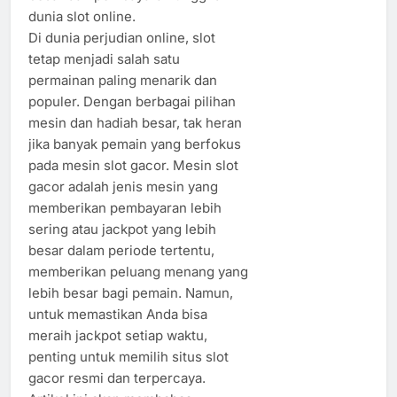
dunia slot online.
Di dunia perjudian online, slot
tetap menjadi salah satu
permainan paling menarik dan
populer. Dengan berbagai pilihan
mesin dan hadiah besar, tak heran
jika banyak pemain yang berfokus
pada mesin slot gacor. Mesin slot
gacor adalah jenis mesin yang
memberikan pembayaran lebih
sering atau jackpot yang lebih
besar dalam periode tertentu,
memberikan peluang menang yang
lebih besar bagi pemain. Namun,
untuk memastikan Anda bisa
meraih jackpot setiap waktu,
penting untuk memilih situs slot
gacor resmi dan terpercaya.