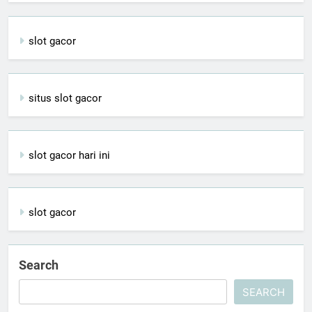
slot gacor
situs slot gacor
slot gacor hari ini
slot gacor
Search
SEARCH