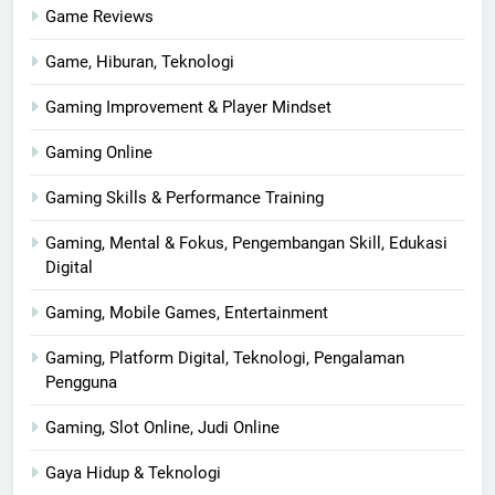
Game Reviews
Game, Hiburan, Teknologi
Gaming Improvement & Player Mindset
Gaming Online
Gaming Skills & Performance Training
Gaming, Mental & Fokus, Pengembangan Skill, Edukasi
Digital
Gaming, Mobile Games, Entertainment
Gaming, Platform Digital, Teknologi, Pengalaman
Pengguna
Gaming, Slot Online, Judi Online
Gaya Hidup & Teknologi