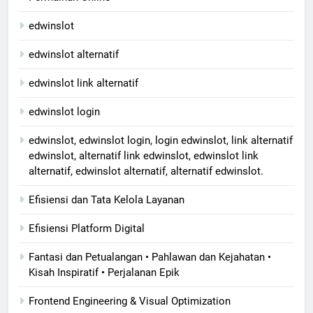
edwinslot
edwinslot alternatif
edwinslot link alternatif
edwinslot login
edwinslot, edwinslot login, login edwinslot, link alternatif
edwinslot, alternatif link edwinslot, edwinslot link
alternatif, edwinslot alternatif, alternatif edwinslot.
Efisiensi dan Tata Kelola Layanan
Efisiensi Platform Digital
Fantasi dan Petualangan • Pahlawan dan Kejahatan •
Kisah Inspiratif • Perjalanan Epik
Frontend Engineering & Visual Optimization