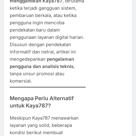
menggantikan Kaya787
, terutama
ketika terjadi gangguan sistem,
pembaruan berkala, atau ketika
pengguna ingin mencoba
pendekatan baru dalam
penggunaan layanan digital harian.
Disusun dengan pendekatan
informatif dan netral, artikel ini
mengedepankan
pengalaman
pengguna dan analisis teknis
,
tanpa unsur promosi atau
komersial.
Mengapa Perlu Alternatif
untuk Kaya787?
Meskipun Kaya787 menawarkan
layanan yang solid, beberapa
kondisi berikut membuat