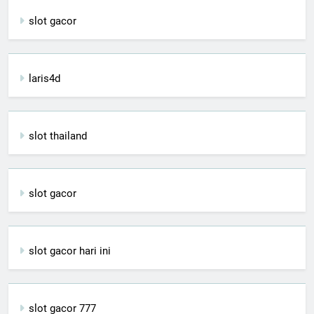
slot gacor
laris4d
slot thailand
slot gacor
slot gacor hari ini
slot gacor 777