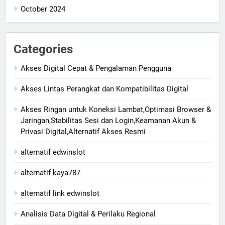
October 2024
Categories
Akses Digital Cepat & Pengalaman Pengguna
Akses Lintas Perangkat dan Kompatibilitas Digital
Akses Ringan untuk Koneksi Lambat,Optimasi Browser &
Jaringan,Stabilitas Sesi dan Login,Keamanan Akun &
Privasi Digital,Alternatif Akses Resmi
alternatif edwinslot
alternatif kaya787
alternatif link edwinslot
Analisis Data Digital & Perilaku Regional