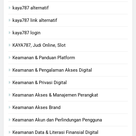
kaya787 alternatif
kaya787 link alternatif
kaya787 login
KAYA787, Judi Online, Slot
Keamanan & Panduan Platform
Keamanan & Pengalaman Akses Digital
Keamanan & Privasi Digital
Keamanan Akses & Manajemen Perangkat
Keamanan Akses Brand
Keamanan Akun dan Perlindungan Pengguna
Keamanan Data & Literasi Finansial Digital