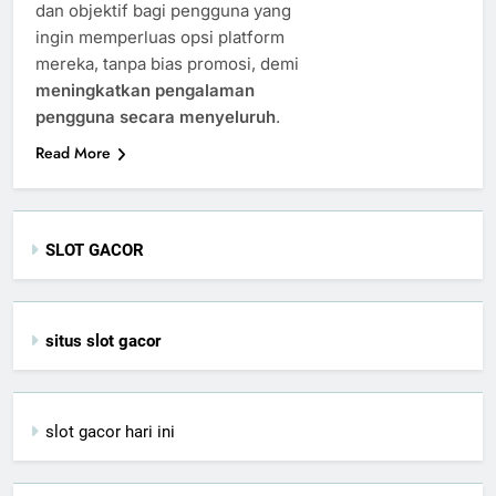
dan objektif bagi pengguna yang
ingin memperluas opsi platform
mereka, tanpa bias promosi, demi
meningkatkan pengalaman
pengguna secara menyeluruh
.
Read More
SLOT GACOR
situs slot gacor
slot gacor hari ini