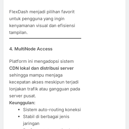
FlexDash menjadi pilihan favorit
untuk pengguna yang ingin
kenyamanan visual dan efisiensi
tampilan.
4.
MultiNode Access
Platform ini mengadopsi sistem
CDN lokal dan distribusi server
sehingga mampu menjaga
kecepatan akses meskipun terjadi
lonjakan trafik atau gangguan pada
server pusat.
Keunggulan:
Sistem auto-routing koneksi
Stabil di berbagai jenis
jaringan