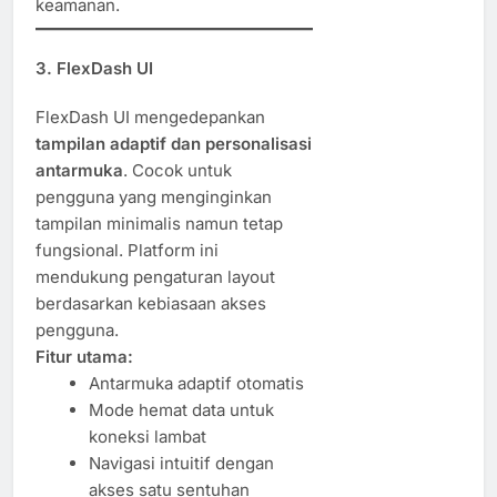
keamanan.
3.
FlexDash UI
FlexDash UI mengedepankan
tampilan adaptif dan personalisasi
antarmuka
. Cocok untuk
pengguna yang menginginkan
tampilan minimalis namun tetap
fungsional. Platform ini
mendukung pengaturan layout
berdasarkan kebiasaan akses
pengguna.
Fitur utama:
Antarmuka adaptif otomatis
Mode hemat data untuk
koneksi lambat
Navigasi intuitif dengan
akses satu sentuhan