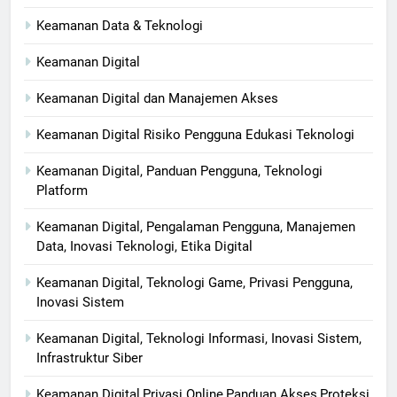
Keamanan Data & Teknologi
Keamanan Digital
Keamanan Digital dan Manajemen Akses
Keamanan Digital Risiko Pengguna Edukasi Teknologi
Keamanan Digital, Panduan Pengguna, Teknologi
Platform
Keamanan Digital, Pengalaman Pengguna, Manajemen
Data, Inovasi Teknologi, Etika Digital
Keamanan Digital, Teknologi Game, Privasi Pengguna,
Inovasi Sistem
Keamanan Digital, Teknologi Informasi, Inovasi Sistem,
Infrastruktur Siber
Keamanan Digital,Privasi Online,Panduan Akses,Proteksi