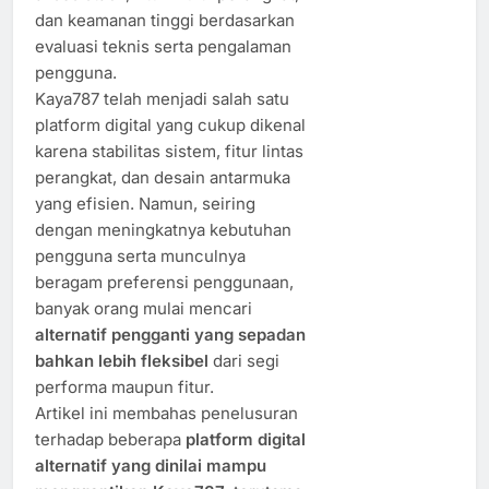
dan keamanan tinggi berdasarkan
evaluasi teknis serta pengalaman
pengguna.
Kaya787 telah menjadi salah satu
platform digital yang cukup dikenal
karena stabilitas sistem, fitur lintas
perangkat, dan desain antarmuka
yang efisien. Namun, seiring
dengan meningkatnya kebutuhan
pengguna serta munculnya
beragam preferensi penggunaan,
banyak orang mulai mencari
alternatif pengganti yang sepadan
bahkan lebih fleksibel
dari segi
performa maupun fitur.
Artikel ini membahas penelusuran
terhadap beberapa
platform digital
alternatif yang dinilai mampu