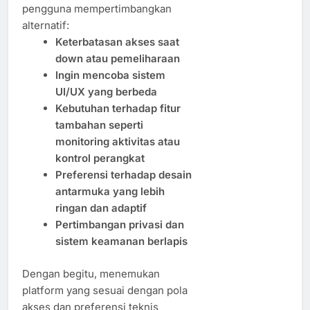
pengguna mempertimbangkan
alternatif:
Keterbatasan akses saat
down atau pemeliharaan
Ingin mencoba sistem
UI/UX yang berbeda
Kebutuhan terhadap fitur
tambahan seperti
monitoring aktivitas atau
kontrol perangkat
Preferensi terhadap desain
antarmuka yang lebih
ringan dan adaptif
Pertimbangan privasi dan
sistem keamanan berlapis
Dengan begitu, menemukan
platform yang sesuai dengan pola
akses dan preferensi teknis