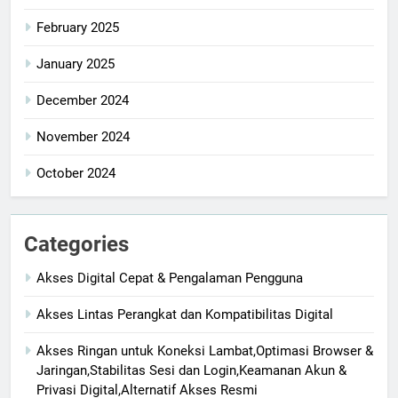
February 2025
January 2025
December 2024
November 2024
October 2024
Categories
Akses Digital Cepat & Pengalaman Pengguna
Akses Lintas Perangkat dan Kompatibilitas Digital
Akses Ringan untuk Koneksi Lambat,Optimasi Browser &
Jaringan,Stabilitas Sesi dan Login,Keamanan Akun &
Privasi Digital,Alternatif Akses Resmi