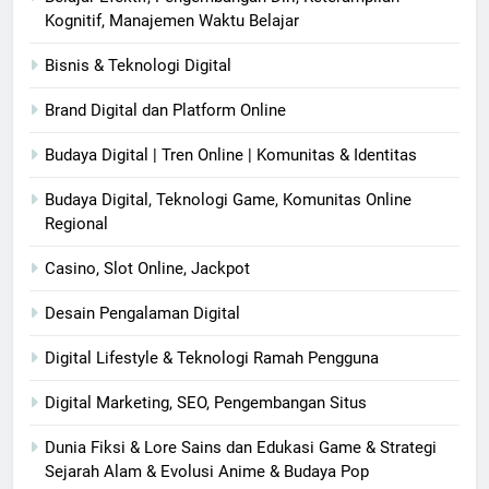
Kognitif, Manajemen Waktu Belajar
Bisnis & Teknologi Digital
Brand Digital dan Platform Online
Budaya Digital | Tren Online | Komunitas & Identitas
Budaya Digital, Teknologi Game, Komunitas Online
Regional
Casino, Slot Online, Jackpot
Desain Pengalaman Digital
Digital Lifestyle & Teknologi Ramah Pengguna
Digital Marketing, SEO, Pengembangan Situs
Dunia Fiksi & Lore Sains dan Edukasi Game & Strategi
Sejarah Alam & Evolusi Anime & Budaya Pop