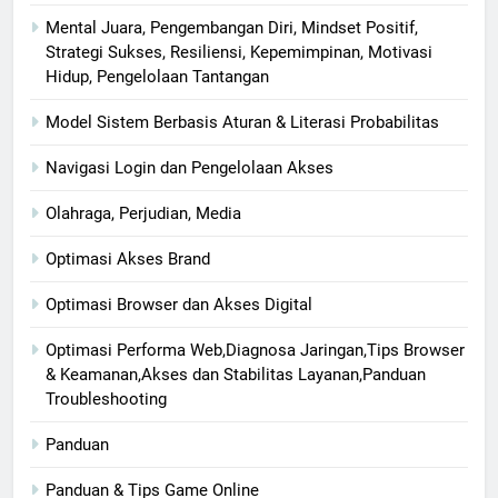
Mental Juara, Pengembangan Diri, Mindset Positif,
Strategi Sukses, Resiliensi, Kepemimpinan, Motivasi
Hidup, Pengelolaan Tantangan
Model Sistem Berbasis Aturan & Literasi Probabilitas
Navigasi Login dan Pengelolaan Akses
Olahraga, Perjudian, Media
Optimasi Akses Brand
Optimasi Browser dan Akses Digital
Optimasi Performa Web,Diagnosa Jaringan,Tips Browser
& Keamanan,Akses dan Stabilitas Layanan,Panduan
Troubleshooting
Panduan
Panduan & Tips Game Online