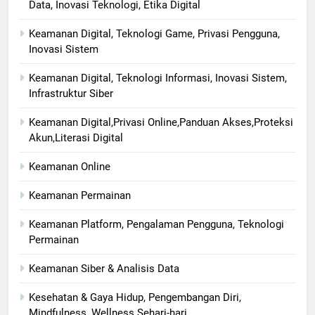
Data, Inovasi Teknologi, Etika Digital
Keamanan Digital, Teknologi Game, Privasi Pengguna,
Inovasi Sistem
Keamanan Digital, Teknologi Informasi, Inovasi Sistem,
Infrastruktur Siber
Keamanan Digital,Privasi Online,Panduan Akses,Proteksi
Akun,Literasi Digital
Keamanan Online
Keamanan Permainan
Keamanan Platform, Pengalaman Pengguna, Teknologi
Permainan
Keamanan Siber & Analisis Data
Kesehatan & Gaya Hidup, Pengembangan Diri,
Mindfulness, Wellness Sehari-hari