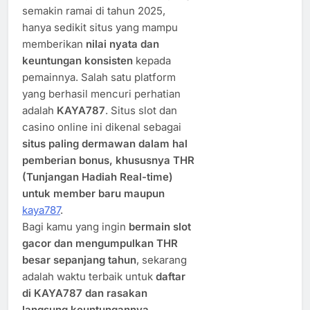
semakin ramai di tahun 2025,
hanya sedikit situs yang mampu
memberikan
nilai nyata dan
keuntungan konsisten
kepada
pemainnya. Salah satu platform
yang berhasil mencuri perhatian
adalah
KAYA787
. Situs slot dan
casino online ini dikenal sebagai
situs paling dermawan dalam hal
pemberian bonus, khususnya THR
(Tunjangan Hadiah Real-time)
untuk member baru maupun
kaya787
.
Bagi kamu yang ingin
bermain slot
gacor dan mengumpulkan THR
besar sepanjang tahun
, sekarang
adalah waktu terbaik untuk
daftar
di KAYA787 dan rasakan
langsung keuntungannya
.