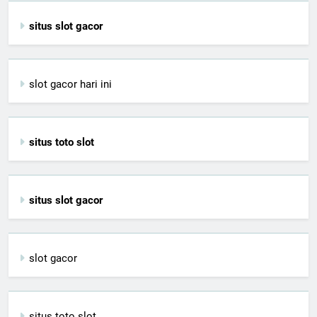
situs slot gacor
slot gacor hari ini
situs toto slot
situs slot gacor
slot gacor
situs toto slot