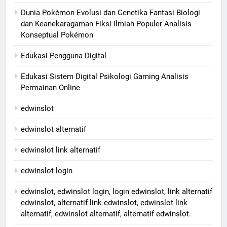
Dunia Pokémon Evolusi dan Genetika Fantasi Biologi
dan Keanekaragaman Fiksi Ilmiah Populer Analisis
Konseptual Pokémon
Edukasi Pengguna Digital
Edukasi Sistem Digital Psikologi Gaming Analisis
Permainan Online
edwinslot
edwinslot alternatif
edwinslot link alternatif
edwinslot login
edwinslot, edwinslot login, login edwinslot, link alternatif
edwinslot, alternatif link edwinslot, edwinslot link
alternatif, edwinslot alternatif, alternatif edwinslot.