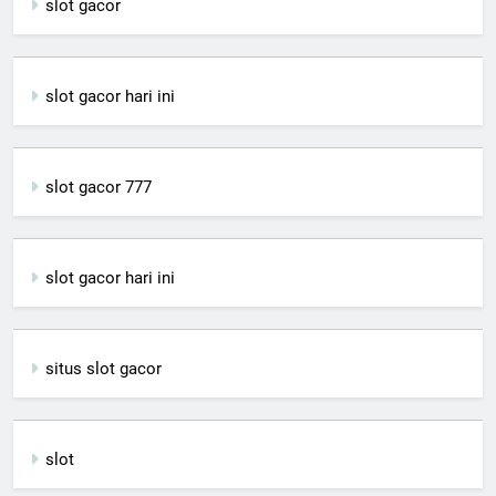
slot gacor
slot gacor hari ini
slot gacor 777
slot gacor hari ini
situs slot gacor
slot