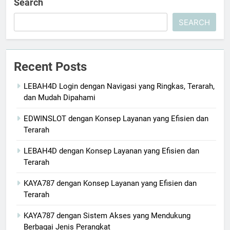
Search
SEARCH
Recent Posts
LEBAH4D Login dengan Navigasi yang Ringkas, Terarah,
dan Mudah Dipahami
EDWINSLOT dengan Konsep Layanan yang Efisien dan
Terarah
LEBAH4D dengan Konsep Layanan yang Efisien dan
Terarah
KAYA787 dengan Konsep Layanan yang Efisien dan
Terarah
KAYA787 dengan Sistem Akses yang Mendukung
Berbagai Jenis Perangkat