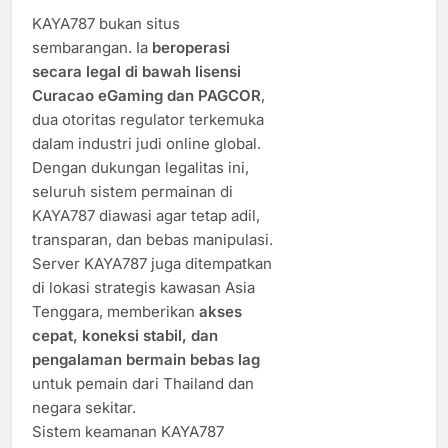
KAYA787 bukan situs
sembarangan. Ia
beroperasi
secara legal di bawah lisensi
Curacao eGaming dan PAGCOR
,
dua otoritas regulator terkemuka
dalam industri judi online global.
Dengan dukungan legalitas ini,
seluruh sistem permainan di
KAYA787 diawasi agar tetap adil,
transparan, dan bebas manipulasi.
Server KAYA787 juga ditempatkan
di lokasi strategis kawasan Asia
Tenggara, memberikan
akses
cepat, koneksi stabil, dan
pengalaman bermain bebas lag
untuk pemain dari Thailand dan
negara sekitar.
Sistem keamanan KAYA787