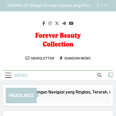
Skip
LEBAH4D dengan Konsep Layanan yang Efisien
to
dan Terarah
content
KAYA787 dengan Konsep Layanan yang Efisien
dan Terarah
LEBAH4D Login dengan Navigasi yang Ringkas,
Terarah, dan Mudah Dipahami
EDWINSLOT dengan Konsep Layanan yang Efisien
dan Terarah
Forever Beauty
LEBAH4D dengan Konsep Layanan yang Efisien
Temukan Produk Kecantikan Berkualitas Di
dan Terarah
NEWSLETTER
RANDOM NEWS
Collection
Forever Beauty Collection. Untuk Perawatan
KAYA787 dengan Konsep Layanan yang Efisien
dan Terarah
Kulit Dan Tubuh Anda.
MENU
BAH4D Login dengan Navigasi yang Ringkas, Terarah, dan M
HEADLINES
Weeks Ago