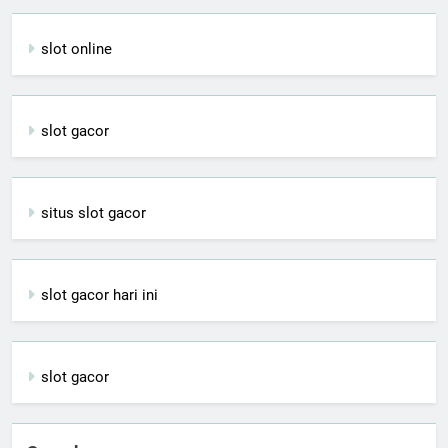
slot online
slot gacor
situs slot gacor
slot gacor hari ini
slot gacor