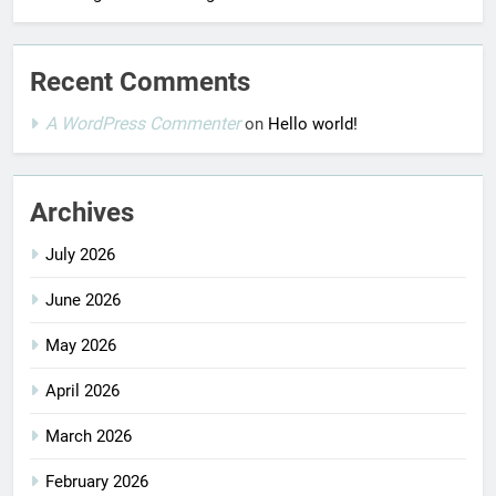
Recent Comments
A WordPress Commenter
on
Hello world!
Archives
July 2026
June 2026
May 2026
April 2026
March 2026
February 2026