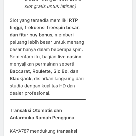
slot gratis untuk latihan)
Slot yang tersedia memiliki
RTP
tinggi, frekuensi freespin besar,
dan fitur buy bonus
, memberi
peluang lebih besar untuk menang
besar hanya dalam beberapa spin.
Sementara itu, bagian
live casino
menyajikan permainan seperti
Baccarat, Roulette, Sic Bo, dan
Blackjack
, disiarkan langsung dari
studio dengan kualitas HD dan
dealer profesional.
Transaksi Otomatis dan
Antarmuka Ramah Pengguna
KAYA787 mendukung
transaksi