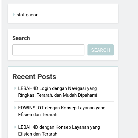
slot gacor
Search
SEARCH
Recent Posts
LEBAH4D Login dengan Navigasi yang
Ringkas, Terarah, dan Mudah Dipahami
EDWINSLOT dengan Konsep Layanan yang
Efisien dan Terarah
LEBAH4D dengan Konsep Layanan yang
Efisien dan Terarah