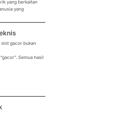
rik yang berkaitan
manusia yang
Teknis
 slot gacor bukan
 “gacor”. Semua hasil
k