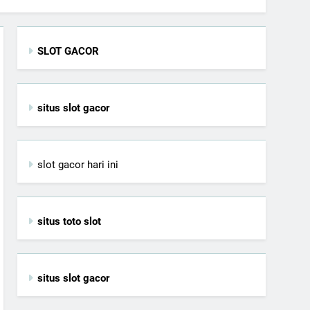
SLOT GACOR
situs slot gacor
slot gacor hari ini
situs toto slot
situs slot gacor