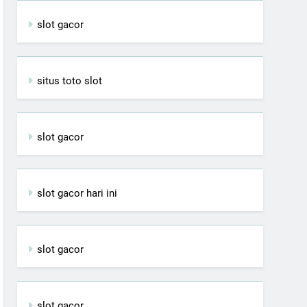
slot gacor
situs toto slot
slot gacor
slot gacor hari ini
slot gacor
slot gacor