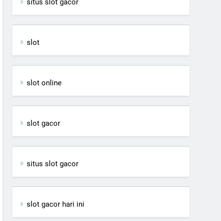
situs slot gacor
slot
slot online
slot gacor
situs slot gacor
slot gacor hari ini