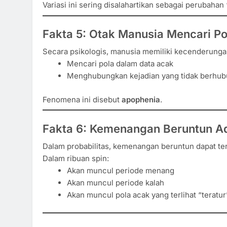
Variasi ini sering disalahartikan sebagai perubahan
Fakta 5: Otak Manusia Mencari Po
Secara psikologis, manusia memiliki kecenderunga
Mencari pola dalam data acak
Menghubungkan kejadian yang tidak berhu
Fenomena ini disebut
apophenia
.
Fakta 6: Kemenangan Beruntun A
Dalam probabilitas, kemenangan beruntun dapat ter
Dalam ribuan spin:
Akan muncul periode menang
Akan muncul periode kalah
Akan muncul pola acak yang terlihat “teratur