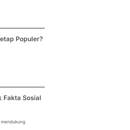
 Tetap Populer?
 Fakta Sosial
g mendukung