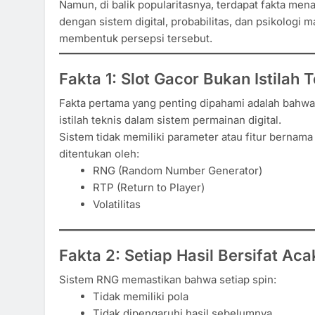
Namun, di balik popularitasnya, terdapat fakta mena
dengan sistem digital, probabilitas, dan psikologi 
membentuk persepsi tersebut.
Fakta 1: Slot Gacor Bukan Istilah 
Fakta pertama yang penting dipahami adalah bahwa
istilah teknis dalam sistem permainan digital.
Sistem tidak memiliki parameter atau fitur bernama
ditentukan oleh:
RNG (Random Number Generator)
RTP (Return to Player)
Volatilitas
Fakta 2: Setiap Hasil Bersifat Aca
Sistem RNG memastikan bahwa setiap spin:
Tidak memiliki pola
Tidak dipengaruhi hasil sebelumnya