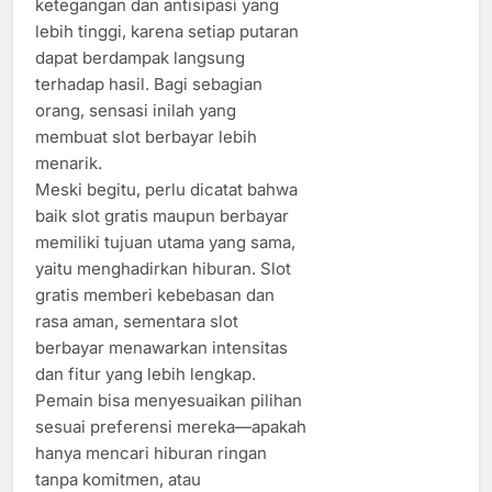
ketegangan dan antisipasi yang
lebih tinggi, karena setiap putaran
dapat berdampak langsung
terhadap hasil. Bagi sebagian
orang, sensasi inilah yang
membuat slot berbayar lebih
menarik.
Meski begitu, perlu dicatat bahwa
baik slot gratis maupun berbayar
memiliki tujuan utama yang sama,
yaitu menghadirkan hiburan. Slot
gratis memberi kebebasan dan
rasa aman, sementara slot
berbayar menawarkan intensitas
dan fitur yang lebih lengkap.
Pemain bisa menyesuaikan pilihan
sesuai preferensi mereka—apakah
hanya mencari hiburan ringan
tanpa komitmen, atau