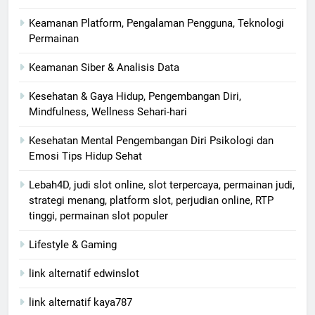
Keamanan Platform, Pengalaman Pengguna, Teknologi
Permainan
Keamanan Siber & Analisis Data
Kesehatan & Gaya Hidup, Pengembangan Diri,
Mindfulness, Wellness Sehari-hari
Kesehatan Mental Pengembangan Diri Psikologi dan
Emosi Tips Hidup Sehat
Lebah4D, judi slot online, slot terpercaya, permainan judi,
strategi menang, platform slot, perjudian online, RTP
tinggi, permainan slot populer
Lifestyle & Gaming
link alternatif edwinslot
link alternatif kaya787