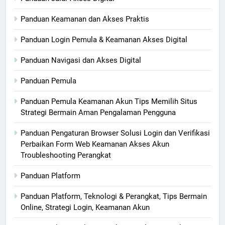
Panduan Keamanan dan Akses Praktis
Panduan Login Pemula & Keamanan Akses Digital
Panduan Navigasi dan Akses Digital
Panduan Pemula
Panduan Pemula Keamanan Akun Tips Memilih Situs
Strategi Bermain Aman Pengalaman Pengguna
Panduan Pengaturan Browser Solusi Login dan Verifikasi
Perbaikan Form Web Keamanan Akses Akun
Troubleshooting Perangkat
Panduan Platform
Panduan Platform, Teknologi & Perangkat, Tips Bermain
Online, Strategi Login, Keamanan Akun