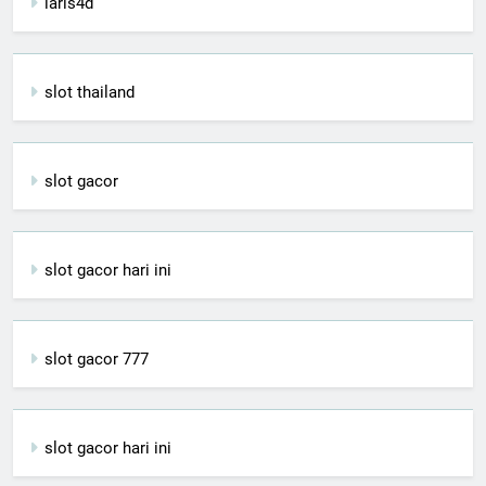
laris4d
slot thailand
slot gacor
slot gacor hari ini
slot gacor 777
slot gacor hari ini