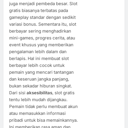
juga menjadi pembeda besar. Slot
gratis biasanya terbatas pada
gameplay standar dengan sedikit
variasi bonus. Sementara itu, slot
berbayar sering menghadirkan
mini-games, progres cerita, atau
event khusus yang memberikan
pengalaman lebih dalam dan
berlapis. Hal ini membuat slot
berbayar lebih cocok untuk
pemain yang mencari tantangan
dan keseruan jangka panjang,
bukan sekadar hiburan singkat.
Dari sisi
aksesibilitas
, slot gratis
tentu lebih mudah dijangkau.
Pemain tidak perlu membuat akun
atau memasukkan informasi
pribadi untuk bisa memainkannya.
Ini memberikan rasa aman dan