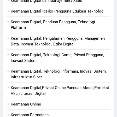
Keamanan Digital dan Manajemen Akses
Keamanan Digital Risiko Pengguna Edukasi Teknologi
Keamanan Digital, Panduan Pengguna, Teknologi
Platform
Keamanan Digital, Pengalaman Pengguna, Manajemen
Data, Inovasi Teknologi, Etika Digital
Keamanan Digital, Teknologi Game, Privasi Pengguna,
Inovasi Sistem
Keamanan Digital, Teknologi Informasi, Inovasi Sistem,
Infrastruktur Siber
Keamanan Digital,Privasi Online,Panduan Akses,Proteksi
Akun,Literasi Digital
Keamanan Online
Keamanan Permainan