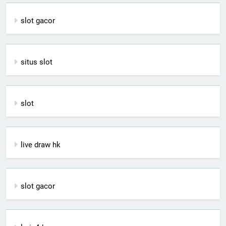
slot gacor
situs slot
slot
live draw hk
slot gacor