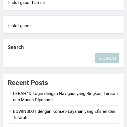
slot gacor hari ini
slot gacor
Search
SEARCH
Recent Posts
LEBAH4D Login dengan Navigasi yang Ringkas, Terarah,
dan Mudah Dipahami
EDWINSLOT dengan Konsep Layanan yang Efisien dan
Terarah