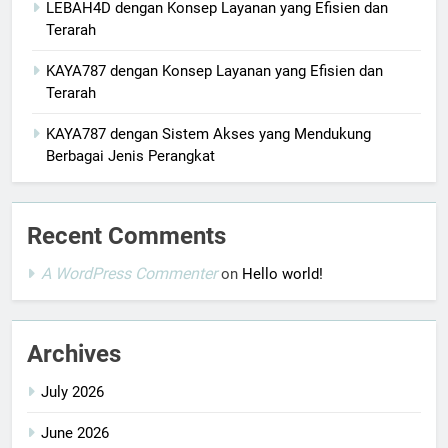
LEBAH4D dengan Konsep Layanan yang Efisien dan
Terarah
KAYA787 dengan Konsep Layanan yang Efisien dan
Terarah
KAYA787 dengan Sistem Akses yang Mendukung
Berbagai Jenis Perangkat
Recent Comments
A WordPress Commenter
on
Hello world!
Archives
July 2026
June 2026