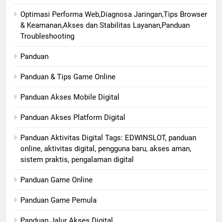
Optimasi Performa Web,Diagnosa Jaringan,Tips Browser
& Keamanan,Akses dan Stabilitas Layanan,Panduan
Troubleshooting
Panduan
Panduan & Tips Game Online
Panduan Akses Mobile Digital
Panduan Akses Platform Digital
Panduan Aktivitas Digital Tags: EDWINSLOT, panduan
online, aktivitas digital, pengguna baru, akses aman,
sistem praktis, pengalaman digital
Panduan Game Online
Panduan Game Pemula
Panduan Jalur Akses Digital