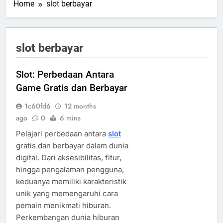
Home
slot berbayar
slot berbayar
Slot: Perbedaan Antara
Game Gratis dan Berbayar
1c60fd6
12 months
ago
0
6 mins
Pelajari perbedaan antara
slot
gratis dan berbayar dalam dunia
digital. Dari aksesibilitas, fitur,
hingga pengalaman pengguna,
keduanya memiliki karakteristik
unik yang memengaruhi cara
pemain menikmati hiburan.
Perkembangan dunia hiburan