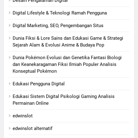
Desain Pengalaman Digital
Digital Lifestyle & Teknologi Ramah Pengguna
Digital Marketing, SEO, Pengembangan Situs
Dunia Fiksi & Lore Sains dan Edukasi Game & Strategi
Sejarah Alam & Evolusi Anime & Budaya Pop
Dunia Pokémon Evolusi dan Genetika Fantasi Biologi
dan Keanekaragaman Fiksi Ilmiah Populer Analisis
Konseptual Pokémon
Edukasi Pengguna Digital
Edukasi Sistem Digital Psikologi Gaming Analisis
Permainan Online
edwinslot
edwinslot alternatif