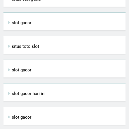
slot gacor
situs toto slot
slot gacor
slot gacor hari ini
slot gacor