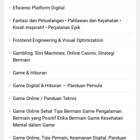
Efisiensi Platform Digital
Fantasi dan Petualangan • Pahlawan dan Kejahatan •
Kisah Inspiratif • Perjalanan Epik
Frontend Engineering & Visual Optimization
Gambling, Slot Machines, Online Casino, Strategi
Bermain
Game & Hiburan
Game Digital & Hiburan — Panduan Pemula
Game Online / Panduan Teknis
Game Online Sehat Tips Bermain Game Pengalaman
Bermain yang Positif Etika Bermain Game Kesehatan
Mental dalam Game
Game Online, Tips Pemain, Keamanan Digital, Panduan