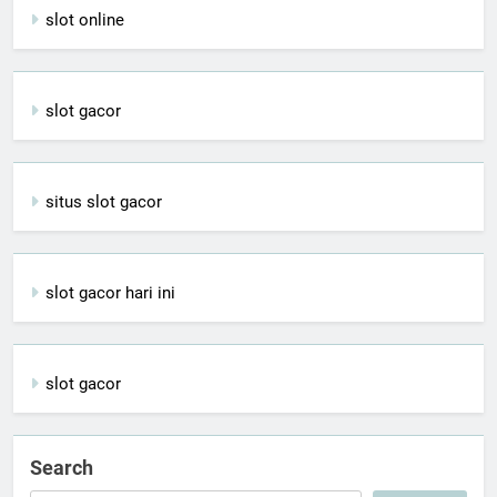
slot online
slot gacor
situs slot gacor
slot gacor hari ini
slot gacor
Search