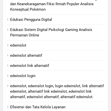
dan Keanekaragaman Fiksi Ilmiah Populer Analisis
Konseptual Pokémon
Edukasi Pengguna Digital
Edukasi Sistem Digital Psikologi Gaming Analisis
Permainan Online
edwinslot
edwinslot alternatif
edwinslot link alternatif
edwinslot login
edwinslot, edwinslot login, login edwinslot, link alternatif
edwinslot, alternatif link edwinslot, edwinslot link
alternatif, edwinslot alternatif, alternatif edwinslot.
Efisiensi dan Tata Kelola Layanan