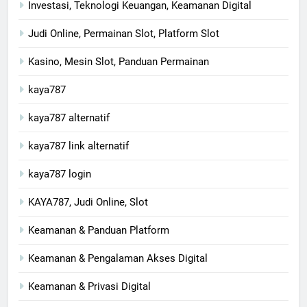
Investasi, Teknologi Keuangan, Keamanan Digital
Judi Online, Permainan Slot, Platform Slot
Kasino, Mesin Slot, Panduan Permainan
kaya787
kaya787 alternatif
kaya787 link alternatif
kaya787 login
KAYA787, Judi Online, Slot
Keamanan & Panduan Platform
Keamanan & Pengalaman Akses Digital
Keamanan & Privasi Digital