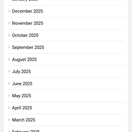
December 2025
November 2025
October 2025
September 2025
August 2025
July 2025
June 2025
May 2025
April 2025
March 2025