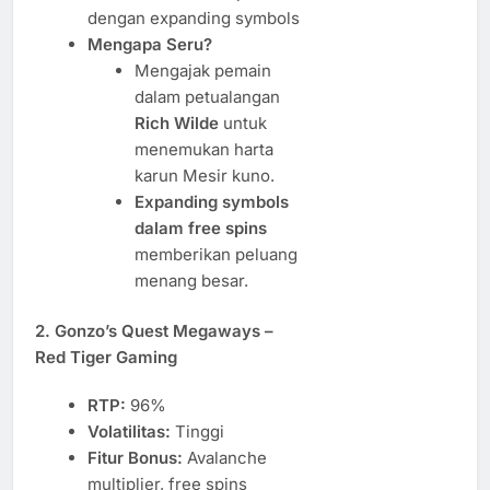
dengan expanding symbols
Mengapa Seru?
Mengajak pemain
dalam petualangan
Rich Wilde
untuk
menemukan harta
karun Mesir kuno.
Expanding symbols
dalam free spins
memberikan peluang
menang besar.
2. Gonzo’s Quest Megaways –
Red Tiger Gaming
RTP:
96%
Volatilitas:
Tinggi
Fitur Bonus:
Avalanche
multiplier, free spins