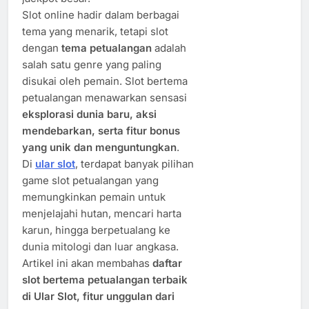
Slot online hadir dalam berbagai
tema yang menarik, tetapi slot
dengan
tema petualangan
adalah
salah satu genre yang paling
disukai oleh pemain. Slot bertema
petualangan menawarkan sensasi
eksplorasi dunia baru, aksi
mendebarkan, serta fitur bonus
yang unik dan menguntungkan
.
Di
ular slot
, terdapat banyak pilihan
game slot petualangan yang
memungkinkan pemain untuk
menjelajahi hutan, mencari harta
karun, hingga berpetualang ke
dunia mitologi dan luar angkasa.
Artikel ini akan membahas
daftar
slot bertema petualangan terbaik
di Ular Slot, fitur unggulan dari