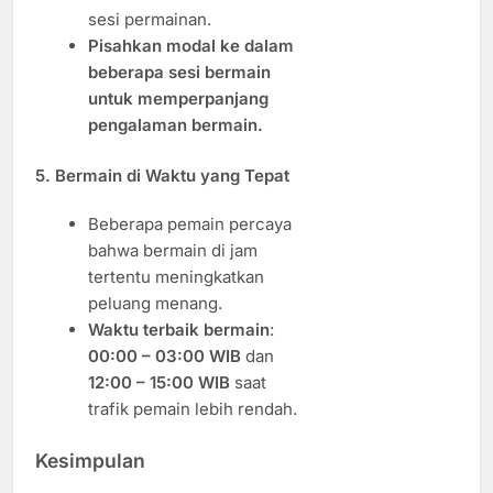
sesi permainan.
Pisahkan modal ke dalam
beberapa sesi bermain
untuk memperpanjang
pengalaman bermain.
5. Bermain di Waktu yang Tepat
Beberapa pemain percaya
bahwa bermain di jam
tertentu meningkatkan
peluang menang.
Waktu terbaik bermain
:
00:00 – 03:00 WIB
dan
12:00 – 15:00 WIB
saat
trafik pemain lebih rendah.
Kesimpulan