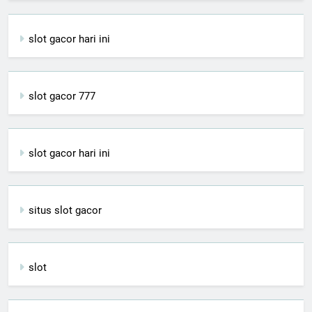
slot gacor hari ini
slot gacor 777
slot gacor hari ini
situs slot gacor
slot