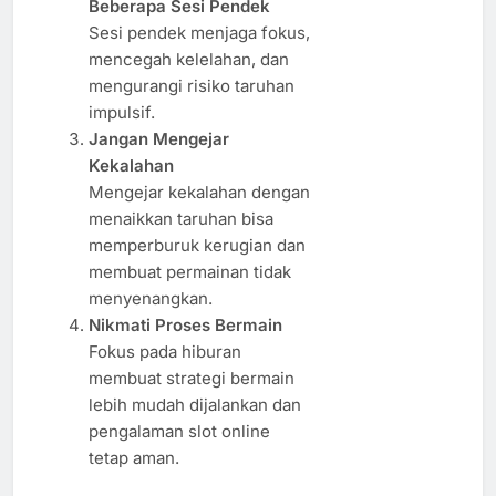
Beberapa Sesi Pendek
Sesi pendek menjaga fokus,
mencegah kelelahan, dan
mengurangi risiko taruhan
impulsif.
Jangan Mengejar
Kekalahan
Mengejar kekalahan dengan
menaikkan taruhan bisa
memperburuk kerugian dan
membuat permainan tidak
menyenangkan.
Nikmati Proses Bermain
Fokus pada hiburan
membuat strategi bermain
lebih mudah dijalankan dan
pengalaman slot online
tetap aman.