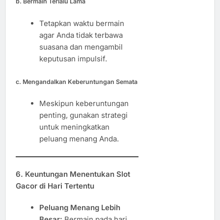
b. Bermain Terlalu Lama
Tetapkan waktu bermain
agar Anda tidak terbawa
suasana dan mengambil
keputusan impulsif.
c. Mengandalkan Keberuntungan Semata
Meskipun keberuntungan
penting, gunakan strategi
untuk meningkatkan
peluang menang Anda.
6.
Keuntungan Menentukan Slot
Gacor di Hari Tertentu
Peluang Menang Lebih
Besar:
Bermain pada hari