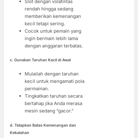
Slot dengan volatilitas
rendah hingga sedang
memberikan kemenangan
kecil tetapi sering.
Cocok untuk pemain yang
ingin bermain lebih lama
dengan anggaran terbatas.
c. Gunakan Taruhan Kecil di Awal
Mulailah dengan taruhan
kecil untuk mengamati pola
permainan.
Tingkatkan taruhan secara
bertahap jika Anda merasa
mesin sedang “gacor.”
d. Tetapkan Batas Kemenangan dan
Kekalahan