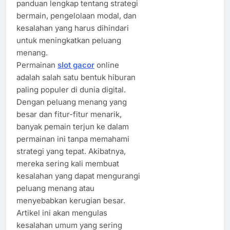
panduan lengkap tentang strategi
bermain, pengelolaan modal, dan
kesalahan yang harus dihindari
untuk meningkatkan peluang
menang.
Permainan
slot gacor
online
adalah salah satu bentuk hiburan
paling populer di dunia digital.
Dengan peluang menang yang
besar dan fitur-fitur menarik,
banyak pemain terjun ke dalam
permainan ini tanpa memahami
strategi yang tepat. Akibatnya,
mereka sering kali membuat
kesalahan yang dapat mengurangi
peluang menang atau
menyebabkan kerugian besar.
Artikel ini akan mengulas
kesalahan umum yang sering