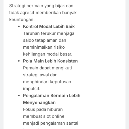
Strategi bermain yang bijak dan
tidak agresif memberikan banyak
keuntungan:
Kontrol Modal Lebih Baik
Taruhan terukur menjaga
saldo tetap aman dan
meminimalkan risiko
kehilangan modal besar.
Pola Main Lebih Konsisten
Pemain dapat mengikuti
strategi awal dan
menghindari keputusan
impulsif.
Pengalaman Bermain Lebih
Menyenangkan
Fokus pada hiburan
membuat slot online
menjadi pengalaman santai