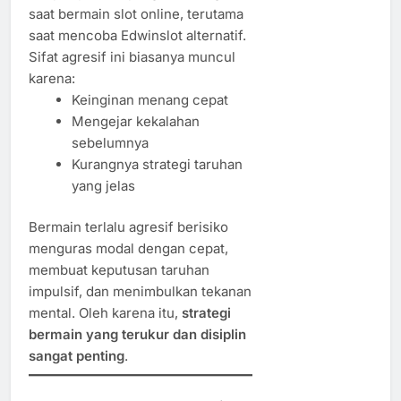
saat bermain slot online, terutama
saat mencoba Edwinslot alternatif.
Sifat agresif ini biasanya muncul
karena:
Keinginan menang cepat
Mengejar kekalahan
sebelumnya
Kurangnya strategi taruhan
yang jelas
Bermain terlalu agresif berisiko
menguras modal dengan cepat,
membuat keputusan taruhan
impulsif, dan menimbulkan tekanan
mental. Oleh karena itu,
strategi
bermain yang terukur dan disiplin
sangat penting
.