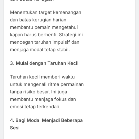
Menentukan target kemenangan
dan batas kerugian harian
membantu pemain mengetahui
kapan harus berhenti. Strategi ini
mencegah taruhan impulsif dan
menjaga modal tetap stabil.
3.
Mulai dengan Taruhan Kecil
Taruhan kecil memberi waktu
untuk mengenali ritme permainan
tanpa risiko besar. Ini juga
membantu menjaga fokus dan
emosi tetap terkendali.
4.
Bagi Modal Menjadi Beberapa
Sesi