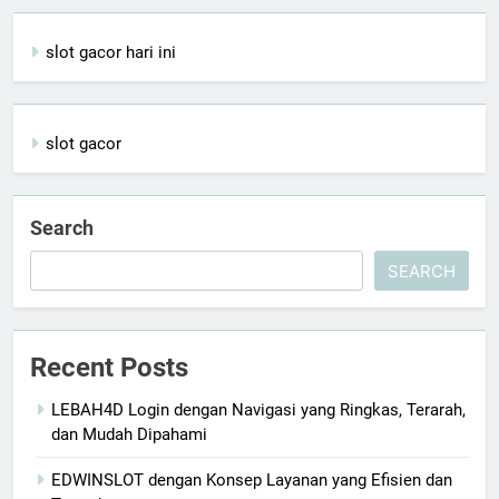
slot gacor hari ini
slot gacor
Search
SEARCH
Recent Posts
LEBAH4D Login dengan Navigasi yang Ringkas, Terarah,
dan Mudah Dipahami
EDWINSLOT dengan Konsep Layanan yang Efisien dan