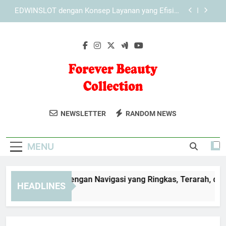
Skip
LEBAH4D dengan Konsep Layanan yang Efisien
to
dan Terarah
content
KAYA787 dengan Konsep Layanan yang Efisien
dan Terarah
LEBAH4D Login dengan Navigasi yang Ringkas,
Terarah, dan Mudah Dipahami
EDWINSLOT dengan Konsep Layanan yang Efisien
dan Terarah
Forever Beauty
LEBAH4D dengan Konsep Layanan yang Efisien
Temukan Produk Kecantikan Berkualitas Di
dan Terarah
NEWSLETTER
RANDOM NEWS
Collection
Forever Beauty Collection. Untuk Perawatan
KAYA787 dengan Konsep Layanan yang Efisien
dan Terarah
Kulit Dan Tubuh Anda.
MENU
BAH4D Login dengan Navigasi yang Ringkas, Terarah, dan M
HEADLINES
Weeks Ago