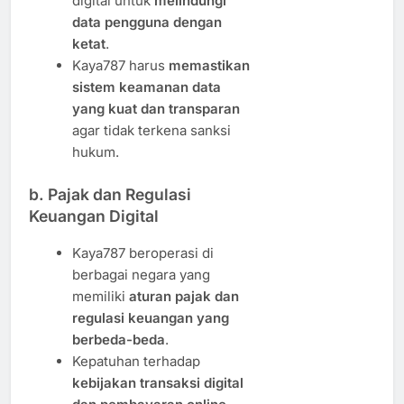
digital untuk
melindungi
data pengguna dengan
ketat
.
Kaya787 harus
memastikan
sistem keamanan data
yang kuat dan transparan
agar tidak terkena sanksi
hukum.
b. Pajak dan Regulasi
Keuangan Digital
Kaya787 beroperasi di
berbagai negara yang
memiliki
aturan pajak dan
regulasi keuangan yang
berbeda-beda
.
Kepatuhan terhadap
kebijakan transaksi digital