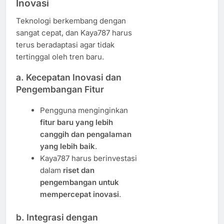
Inovasi
Teknologi berkembang dengan
sangat cepat, dan Kaya787 harus
terus beradaptasi agar tidak
tertinggal oleh tren baru.
a. Kecepatan Inovasi dan
Pengembangan Fitur
Pengguna menginginkan
fitur baru yang lebih
canggih dan pengalaman
yang lebih baik
.
Kaya787 harus berinvestasi
dalam
riset dan
pengembangan untuk
mempercepat inovasi
.
b. Integrasi dengan