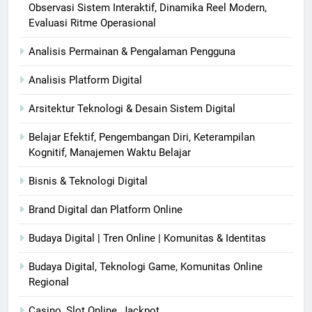
Observasi Sistem Interaktif, Dinamika Reel Modern,
Evaluasi Ritme Operasional
Analisis Permainan & Pengalaman Pengguna
Analisis Platform Digital
Arsitektur Teknologi & Desain Sistem Digital
Belajar Efektif, Pengembangan Diri, Keterampilan
Kognitif, Manajemen Waktu Belajar
Bisnis & Teknologi Digital
Brand Digital dan Platform Online
Budaya Digital | Tren Online | Komunitas & Identitas
Budaya Digital, Teknologi Game, Komunitas Online
Regional
Casino, Slot Online, Jackpot