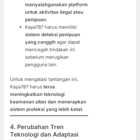
menyalahgunakan platform
untuk aktivitas ilegal atau
penipuan
.
Kaya787 harus memiliki
sistem deteksi penipuan
yang canggih
agar dapat
mencegah tindakan ini
sebelum merugikan
pengguna lain.
Untuk mengatasi tantangan ini,
Kaya787 harus
terus
meningkatkan teknologi
keamanan siber dan menerapkan
sistem proteksi yang lebih ketat
.
4. Perubahan Tren
Teknologi dan Adaptasi