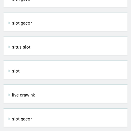
slot gacor
situs slot
slot
live draw hk
slot gacor