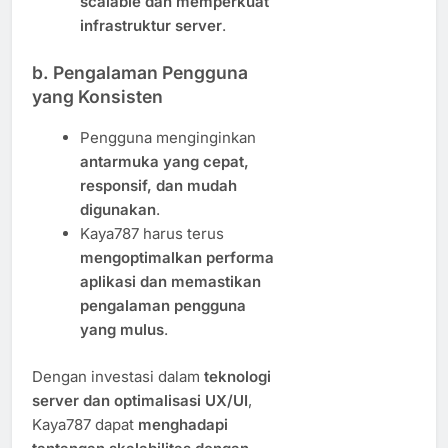
scalable dan memperkuat
infrastruktur server
.
b. Pengalaman Pengguna
yang Konsisten
Pengguna menginginkan
antarmuka yang cepat,
responsif, dan mudah
digunakan
.
Kaya787 harus terus
mengoptimalkan performa
aplikasi dan memastikan
pengalaman pengguna
yang mulus
.
Dengan investasi dalam
teknologi
server dan optimalisasi UX/UI
,
Kaya787 dapat
menghadapi