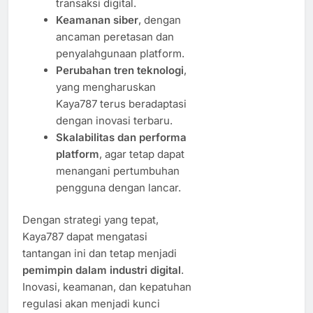
transaksi digital.
Keamanan siber
, dengan
ancaman peretasan dan
penyalahgunaan platform.
Perubahan tren teknologi
,
yang mengharuskan
Kaya787 terus beradaptasi
dengan inovasi terbaru.
Skalabilitas dan performa
platform
, agar tetap dapat
menangani pertumbuhan
pengguna dengan lancar.
Dengan strategi yang tepat,
Kaya787 dapat mengatasi
tantangan ini dan tetap menjadi
pemimpin dalam industri digital
.
Inovasi, keamanan, dan kepatuhan
regulasi akan menjadi kunci