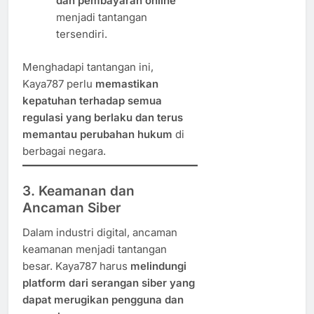
dan pembayaran online
menjadi tantangan
tersendiri.
Menghadapi tantangan ini,
Kaya787 perlu
memastikan
kepatuhan terhadap semua
regulasi yang berlaku dan terus
memantau perubahan hukum
di
berbagai negara.
3. Keamanan dan
Ancaman Siber
Dalam industri digital, ancaman
keamanan menjadi tantangan
besar. Kaya787 harus
melindungi
platform dari serangan siber yang
dapat merugikan pengguna dan