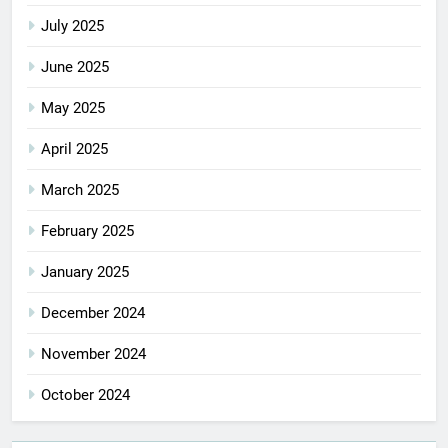
July 2025
June 2025
May 2025
April 2025
March 2025
February 2025
January 2025
December 2024
November 2024
October 2024