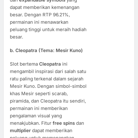
dapat memberikan kemenangan
besar. Dengan RTP 96.21%,
permainan ini menawarkan
peluang tinggi untuk meraih hadiah
besar.
b. Cleopatra
(Tema: Mesir Kuno)
Slot bertema
Cleopatra
ini
mengambil inspirasi dari salah satu
ratu paling terkenal dalam sejarah
Mesir Kuno. Dengan simbol-simbol
khas Mesir seperti scarab,
piramida, dan Cleopatra itu sendiri,
permainan ini memberikan
pengalaman visual yang
menakjubkan. Fitur
free spins
dan
multiplier
dapat memberikan
peluang untuk memenangkan