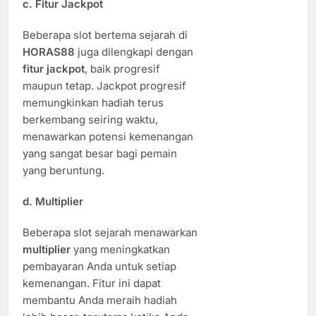
c. Fitur Jackpot
Beberapa slot bertema sejarah di
HORAS88
juga dilengkapi dengan
fitur jackpot
, baik progresif
maupun tetap. Jackpot progresif
memungkinkan hadiah terus
berkembang seiring waktu,
menawarkan potensi kemenangan
yang sangat besar bagi pemain
yang beruntung.
d. Multiplier
Beberapa slot sejarah menawarkan
multiplier
yang meningkatkan
pembayaran Anda untuk setiap
kemenangan. Fitur ini dapat
membantu Anda meraih hadiah