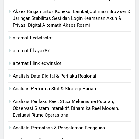
Akses Ringan untuk Koneksi Lambat,Optimasi Browser &
Jaringan,Stabilitas Sesi dan Login,Keamanan Akun &
Privasi Digital,Alternatif Akses Resmi
alternatif edwinslot
alternatif kaya787
alternatif link edwinslot
Analisis Data Digital & Perilaku Regional
Analisis Performa Slot & Strategi Harian
Analisis Perilaku Reel, Studi Mekanisme Putaran,
Observasi Sistem Interaktif, Dinamika Reel Modern,
Evaluasi Ritme Operasional
Analisis Permainan & Pengalaman Pengguna