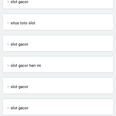
slot gacor
situs toto slot
slot gacor
slot gacor hari ini
slot gacor
slot gacor