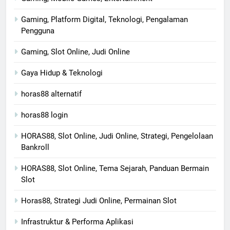
Gaming, Platform Digital, Teknologi, Pengalaman
Pengguna
Gaming, Slot Online, Judi Online
Gaya Hidup & Teknologi
horas88 alternatif
horas88 login
HORAS88, Slot Online, Judi Online, Strategi, Pengelolaan
Bankroll
HORAS88, Slot Online, Tema Sejarah, Panduan Bermain
Slot
Horas88, Strategi Judi Online, Permainan Slot
Infrastruktur & Performa Aplikasi