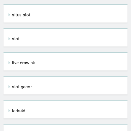
situs slot
slot
live draw hk
slot gacor
laris4d