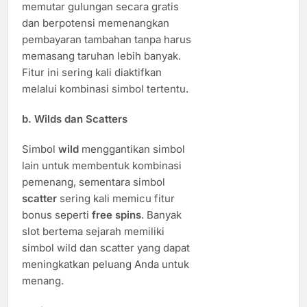
memutar gulungan secara gratis
dan berpotensi memenangkan
pembayaran tambahan tanpa harus
memasang taruhan lebih banyak.
Fitur ini sering kali diaktifkan
melalui kombinasi simbol tertentu.
b. Wilds dan Scatters
Simbol
wild
menggantikan simbol
lain untuk membentuk kombinasi
pemenang, sementara simbol
scatter
sering kali memicu fitur
bonus seperti
free spins
. Banyak
slot bertema sejarah memiliki
simbol wild dan scatter yang dapat
meningkatkan peluang Anda untuk
menang.