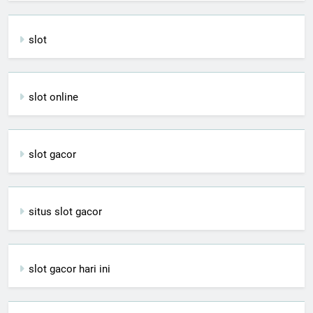
slot
slot online
slot gacor
situs slot gacor
slot gacor hari ini