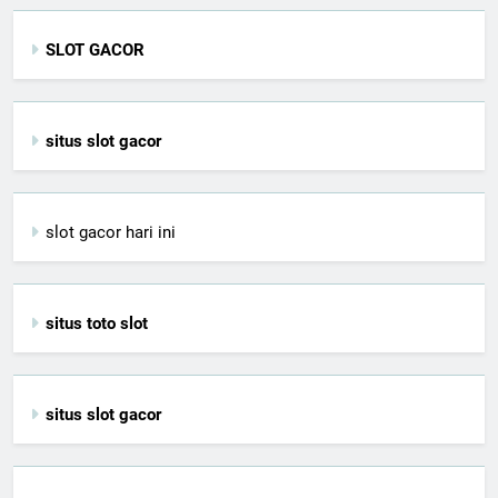
SLOT GACOR
situs slot gacor
slot gacor hari ini
situs toto slot
situs slot gacor