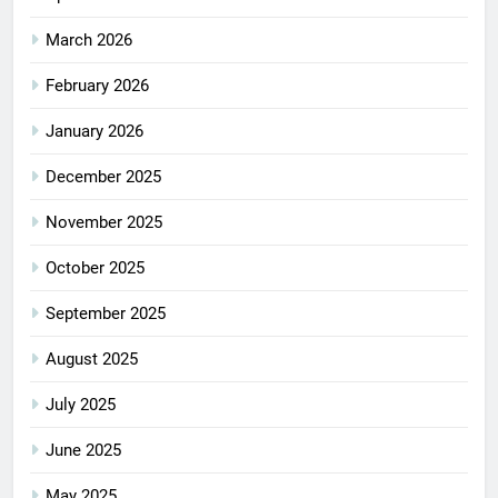
March 2026
February 2026
January 2026
December 2025
November 2025
October 2025
September 2025
August 2025
July 2025
June 2025
May 2025