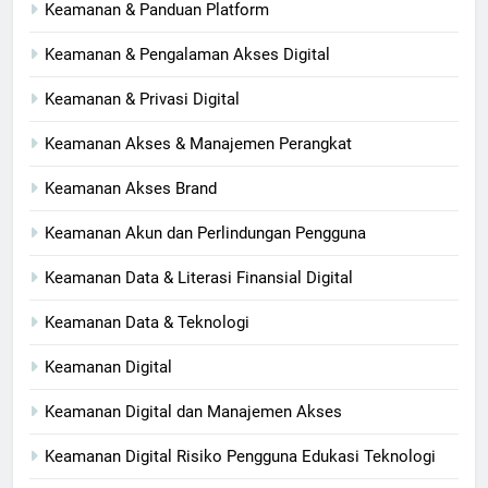
Keamanan & Panduan Platform
Keamanan & Pengalaman Akses Digital
Keamanan & Privasi Digital
Keamanan Akses & Manajemen Perangkat
Keamanan Akses Brand
Keamanan Akun dan Perlindungan Pengguna
Keamanan Data & Literasi Finansial Digital
Keamanan Data & Teknologi
Keamanan Digital
Keamanan Digital dan Manajemen Akses
Keamanan Digital Risiko Pengguna Edukasi Teknologi