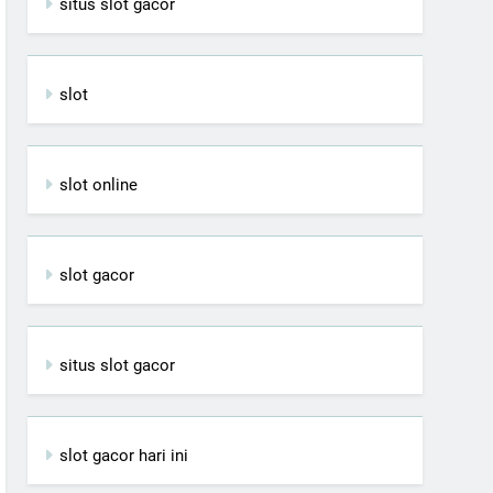
situs slot gacor
slot
slot online
slot gacor
situs slot gacor
slot gacor hari ini