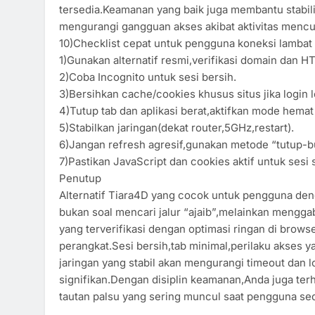
tersedia.Keamanan yang baik juga membantu stabili
mengurangi gangguan akses akibat aktivitas mencu
10)Checklist cepat untuk pengguna koneksi lambat
1)Gunakan alternatif resmi,verifikasi domain dan H
2)Coba Incognito untuk sesi bersih.
3)Bersihkan cache/cookies khusus situs jika login 
4)Tutup tab dan aplikasi berat,aktifkan mode hemat 
5)Stabilkan jaringan(dekat router,5GHz,restart).
6)Jangan refresh agresif,gunakan metode “tutup-bu
7)Pastikan JavaScript dan cookies aktif untuk sesi s
Penutup
Alternatif Tiara4D yang cocok untuk pengguna den
bukan soal mencari jalur “ajaib”,melainkan mengga
yang terverifikasi dengan optimasi ringan di browse
perangkat.Sesi bersih,tab minimal,perilaku akses y
jaringan yang stabil akan mengurangi timeout dan l
signifikan.Dengan disiplin keamanan,Anda juga terhi
tautan palsu yang sering muncul saat pengguna sed