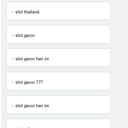
slot thailand
slot gacor
slot gacor hari ini
slot gacor 777
slot gacor hari ini