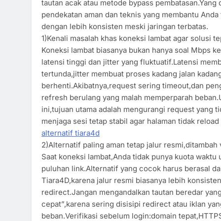
tautan acak atau metode bypass pembatasan.Yang 
pendekatan aman dan teknis yang membantu Anda 
dengan lebih konsisten meski jaringan terbatas.
1)Kenali masalah khas koneksi lambat agar solusi te
Koneksi lambat biasanya bukan hanya soal Mbps ke
latensi tinggi dan jitter yang fluktuatif.Latensi memb
tertunda,jitter membuat proses kadang jalan kadan
berhenti.Akibatnya,request sering timeout,dan p
refresh berulang yang malah memperparah beban.
ini,tujuan utama adalah mengurangi request yang ti
menjaga sesi tetap stabil agar halaman tidak reload 
alternatif tiara4d
2)Alternatif paling aman tetap jalur resmi,ditambah v
Saat koneksi lambat,Anda tidak punya kuota waktu u
puluhan link.Alternatif yang cocok harus berasal da
Tiara4D,karena jalur resmi biasanya lebih konsiste
redirect.Jangan mengandalkan tautan beredar yang
cepat”,karena sering disisipi redirect atau iklan y
beban.Verifikasi sebelum login:domain tepat,HTTPS