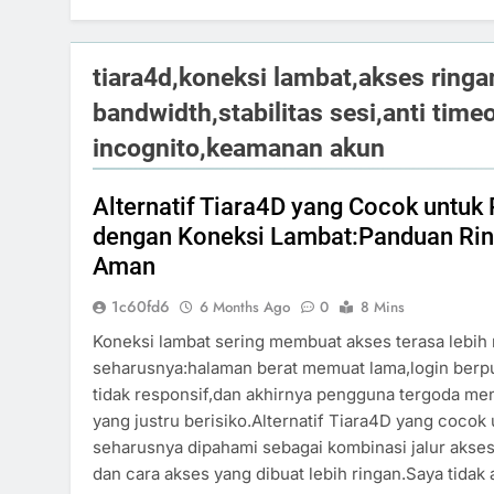
tiara4d,koneksi lambat,akses ringa
bandwidth,stabilitas sesi,anti tim
incognito,keamanan akun
Alternatif Tiara4D yang Cocok untuk
dengan Koneksi Lambat:Panduan Ring
Aman
1c60fd6
6 Months Ago
0
8 Mins
Koneksi lambat sering membuat akses terasa lebih
seharusnya:halaman berat memuat lama,login berpu
tidak responsif,dan akhirnya pengguna tergoda me
yang justru berisiko.Alternatif Tiara4D yang cocok
seharusnya dipahami sebagai kombinasi jalur akses
dan cara akses yang dibuat lebih ringan.Saya tida