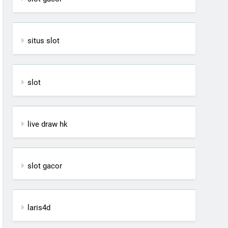
situs slot
slot
live draw hk
slot gacor
laris4d