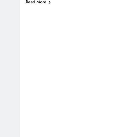
Read More