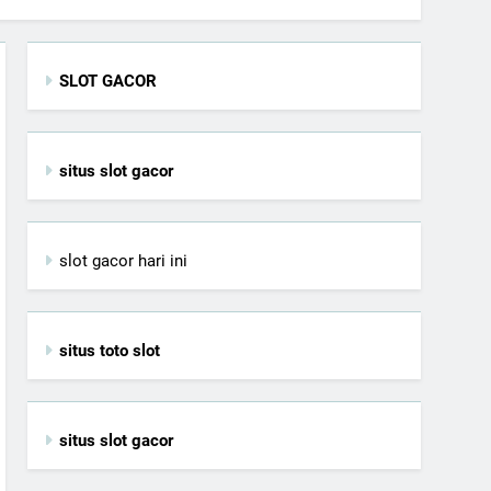
SLOT GACOR
situs slot gacor
slot gacor hari ini
situs toto slot
situs slot gacor