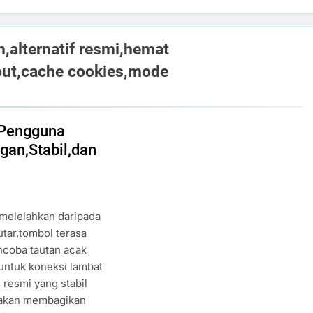
n,alternatif resmi,hemat
eout,cache cookies,mode
 Pengguna
an,Stabil,dan
 melelahkan daripada
tar,tombol terasa
ncoba tautan acak
 untuk koneksi lambat
 resmi yang stabil
k akan membagikan