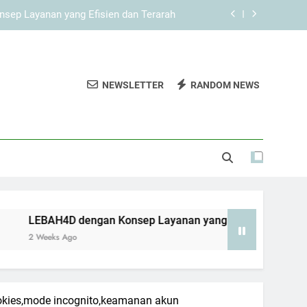
ep Layanan yang Efisien dan Terarah
ep Layanan yang Efisien dan Terarah
sep Layanan yang Efisien dan Terarah
NEWSLETTER
RANDOM NEWS
Ringkas, Terarah, dan Mudah Dipahami
tuk Perawatan Kulit Dan Tubuh Anda.
ep Layanan yang Efisien dan Terarah
ep Layanan yang Efisien dan Terarah
sep Layanan yang Efisien dan Terarah
4D dengan Konsep Layanan yang Efisien dan Terarah
K
 Ago
2
 cookies,mode incognito,keamanan akun