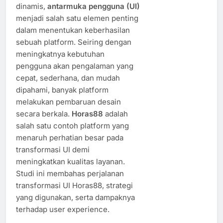
dinamis,
antarmuka pengguna (UI)
menjadi salah satu elemen penting
dalam menentukan keberhasilan
sebuah platform. Seiring dengan
meningkatnya kebutuhan
pengguna akan pengalaman yang
cepat, sederhana, dan mudah
dipahami, banyak platform
melakukan pembaruan desain
secara berkala.
Horas88
adalah
salah satu contoh platform yang
menaruh perhatian besar pada
transformasi UI demi
meningkatkan kualitas layanan.
Studi ini membahas perjalanan
transformasi UI Horas88, strategi
yang digunakan, serta dampaknya
terhadap user experience.