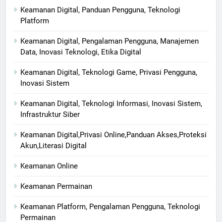
Keamanan Digital, Panduan Pengguna, Teknologi
Platform
Keamanan Digital, Pengalaman Pengguna, Manajemen
Data, Inovasi Teknologi, Etika Digital
Keamanan Digital, Teknologi Game, Privasi Pengguna,
Inovasi Sistem
Keamanan Digital, Teknologi Informasi, Inovasi Sistem,
Infrastruktur Siber
Keamanan Digital,Privasi Online,Panduan Akses,Proteksi
Akun,Literasi Digital
Keamanan Online
Keamanan Permainan
Keamanan Platform, Pengalaman Pengguna, Teknologi
Permainan