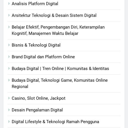
Analisis Platform Digital
Arsitektur Teknologi & Desain Sistem Digital
Belajar Efektif, Pengembangan Diri, Keterampilan
Kognitif, Manajemen Waktu Belajar
Bisnis & Teknologi Digital
Brand Digital dan Platform Online
Budaya Digital | Tren Online | Komunitas & Identitas
Budaya Digital, Teknologi Game, Komunitas Online
Regional
Casino, Slot Online, Jackpot
Desain Pengalaman Digital
Digital Lifestyle & Teknologi Ramah Pengguna