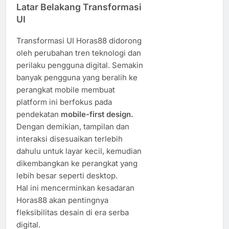
Latar Belakang Transformasi
UI
Transformasi UI Horas88 didorong
oleh perubahan tren teknologi dan
perilaku pengguna digital. Semakin
banyak pengguna yang beralih ke
perangkat mobile membuat
platform ini berfokus pada
pendekatan
mobile-first design.
Dengan demikian, tampilan dan
interaksi disesuaikan terlebih
dahulu untuk layar kecil, kemudian
dikembangkan ke perangkat yang
lebih besar seperti desktop.
Hal ini mencerminkan kesadaran
Horas88 akan pentingnya
fleksibilitas desain di era serba
digital.