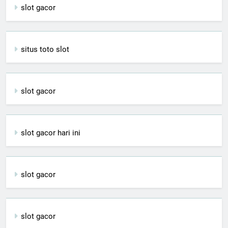
slot gacor
situs toto slot
slot gacor
slot gacor hari ini
slot gacor
slot gacor