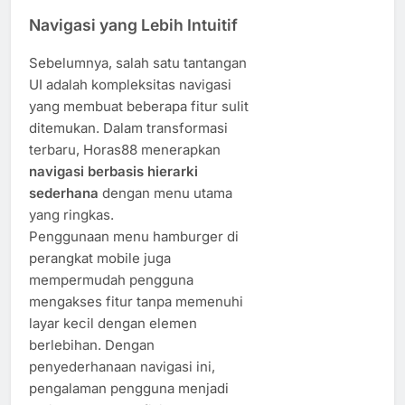
Navigasi yang Lebih Intuitif
Sebelumnya, salah satu tantangan
UI adalah kompleksitas navigasi
yang membuat beberapa fitur sulit
ditemukan. Dalam transformasi
terbaru, Horas88 menerapkan
navigasi berbasis hierarki
sederhana
dengan menu utama
yang ringkas.
Penggunaan menu hamburger di
perangkat mobile juga
mempermudah pengguna
mengakses fitur tanpa memenuhi
layar kecil dengan elemen
berlebihan. Dengan
penyederhanaan navigasi ini,
pengalaman pengguna menjadi