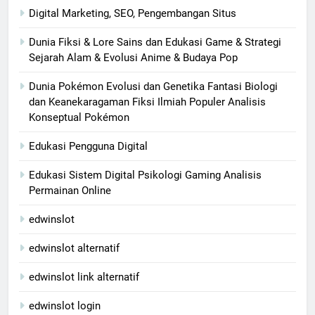
Digital Marketing, SEO, Pengembangan Situs
Dunia Fiksi & Lore Sains dan Edukasi Game & Strategi
Sejarah Alam & Evolusi Anime & Budaya Pop
Dunia Pokémon Evolusi dan Genetika Fantasi Biologi
dan Keanekaragaman Fiksi Ilmiah Populer Analisis
Konseptual Pokémon
Edukasi Pengguna Digital
Edukasi Sistem Digital Psikologi Gaming Analisis
Permainan Online
edwinslot
edwinslot alternatif
edwinslot link alternatif
edwinslot login