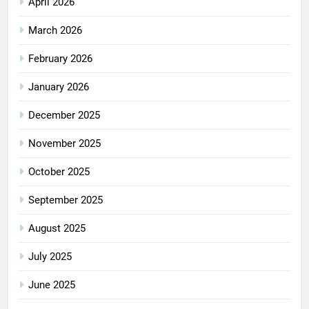
April 2026
March 2026
February 2026
January 2026
December 2025
November 2025
October 2025
September 2025
August 2025
July 2025
June 2025