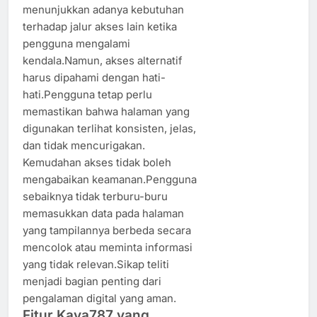
menunjukkan adanya kebutuhan
terhadap jalur akses lain ketika
pengguna mengalami
kendala.Namun, akses alternatif
harus dipahami dengan hati-
hati.Pengguna tetap perlu
memastikan bahwa halaman yang
digunakan terlihat konsisten, jelas,
dan tidak mencurigakan.
Kemudahan akses tidak boleh
mengabaikan keamanan.Pengguna
sebaiknya tidak terburu-buru
memasukkan data pada halaman
yang tampilannya berbeda secara
mencolok atau meminta informasi
yang tidak relevan.Sikap teliti
menjadi bagian penting dari
pengalaman digital yang aman.
Fitur Kaya787 yang