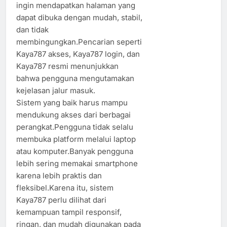
ingin mendapatkan halaman yang
dapat dibuka dengan mudah, stabil,
dan tidak
membingungkan.Pencarian seperti
Kaya787 akses, Kaya787 login, dan
Kaya787 resmi menunjukkan
bahwa pengguna mengutamakan
kejelasan jalur masuk.
Sistem yang baik harus mampu
mendukung akses dari berbagai
perangkat.Pengguna tidak selalu
membuka platform melalui laptop
atau komputer.Banyak pengguna
lebih sering memakai smartphone
karena lebih praktis dan
fleksibel.Karena itu, sistem
Kaya787 perlu dilihat dari
kemampuan tampil responsif,
ringan, dan mudah digunakan pada