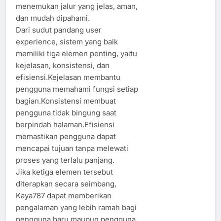
menemukan jalur yang jelas, aman,
dan mudah dipahami.
Dari sudut pandang user
experience, sistem yang baik
memiliki tiga elemen penting, yaitu
kejelasan, konsistensi, dan
efisiensi.Kejelasan membantu
pengguna memahami fungsi setiap
bagian.Konsistensi membuat
pengguna tidak bingung saat
berpindah halaman.Efisiensi
memastikan pengguna dapat
mencapai tujuan tanpa melewati
proses yang terlalu panjang.
Jika ketiga elemen tersebut
diterapkan secara seimbang,
Kaya787 dapat memberikan
pengalaman yang lebih ramah bagi
pengguna baru maupun pengguna