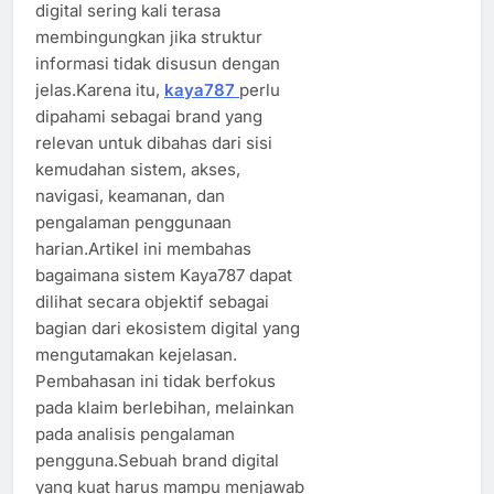
digital sering kali terasa
membingungkan jika struktur
informasi tidak disusun dengan
jelas.Karena itu,
kaya787
perlu
dipahami sebagai brand yang
relevan untuk dibahas dari sisi
kemudahan sistem, akses,
navigasi, keamanan, dan
pengalaman penggunaan
harian.Artikel ini membahas
bagaimana sistem Kaya787 dapat
dilihat secara objektif sebagai
bagian dari ekosistem digital yang
mengutamakan kejelasan.
Pembahasan ini tidak berfokus
pada klaim berlebihan, melainkan
pada analisis pengalaman
pengguna.Sebuah brand digital
yang kuat harus mampu menjawab