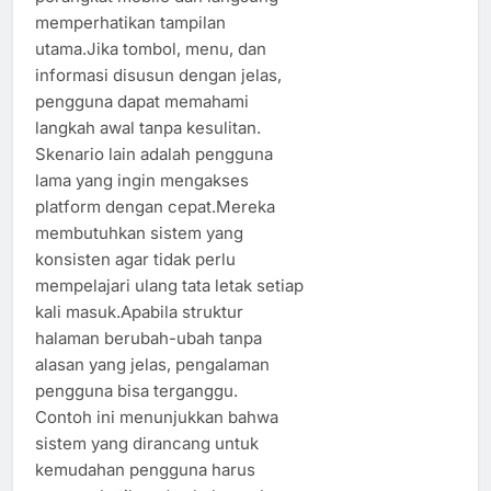
memperhatikan tampilan
utama.Jika tombol, menu, dan
informasi disusun dengan jelas,
pengguna dapat memahami
langkah awal tanpa kesulitan.
Skenario lain adalah pengguna
lama yang ingin mengakses
platform dengan cepat.Mereka
membutuhkan sistem yang
konsisten agar tidak perlu
mempelajari ulang tata letak setiap
kali masuk.Apabila struktur
halaman berubah-ubah tanpa
alasan yang jelas, pengalaman
pengguna bisa terganggu.
Contoh ini menunjukkan bahwa
sistem yang dirancang untuk
kemudahan pengguna harus