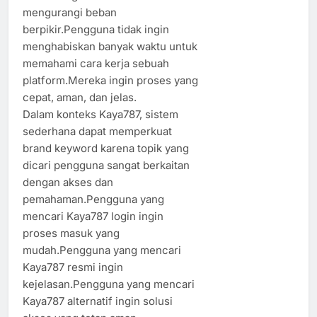
mengurangi beban
berpikir.Pengguna tidak ingin
menghabiskan banyak waktu untuk
memahami cara kerja sebuah
platform.Mereka ingin proses yang
cepat, aman, dan jelas.
Dalam konteks Kaya787, sistem
sederhana dapat memperkuat
brand keyword karena topik yang
dicari pengguna sangat berkaitan
dengan akses dan
pemahaman.Pengguna yang
mencari Kaya787 login ingin
proses masuk yang
mudah.Pengguna yang mencari
Kaya787 resmi ingin
kejelasan.Pengguna yang mencari
Kaya787 alternatif ingin solusi