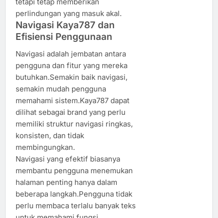
tetapi tetap memberikan
perlindungan yang masuk akal.
Navigasi Kaya787 dan
Efisiensi Penggunaan
Navigasi adalah jembatan antara
pengguna dan fitur yang mereka
butuhkan.Semakin baik navigasi,
semakin mudah pengguna
memahami sistem.Kaya787 dapat
dilihat sebagai brand yang perlu
memiliki struktur navigasi ringkas,
konsisten, dan tidak
membingungkan.
Navigasi yang efektif biasanya
membantu pengguna menemukan
halaman penting hanya dalam
beberapa langkah.Pengguna tidak
perlu membaca terlalu banyak teks
untuk memahami fungsi