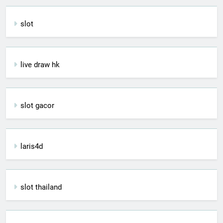
slot
live draw hk
slot gacor
laris4d
slot thailand