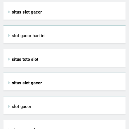
situs slot gacor
slot gacor hari ini
situs toto slot
situs slot gacor
slot gacor