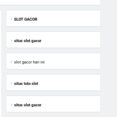
SLOT GACOR
situs slot gacor
slot gacor hari ini
situs toto slot
situs slot gacor