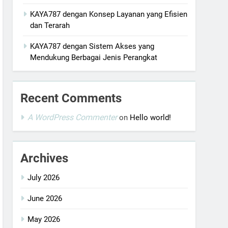
KAYA787 dengan Konsep Layanan yang Efisien
dan Terarah
KAYA787 dengan Sistem Akses yang
Mendukung Berbagai Jenis Perangkat
Recent Comments
A WordPress Commenter
on
Hello world!
Archives
July 2026
June 2026
May 2026