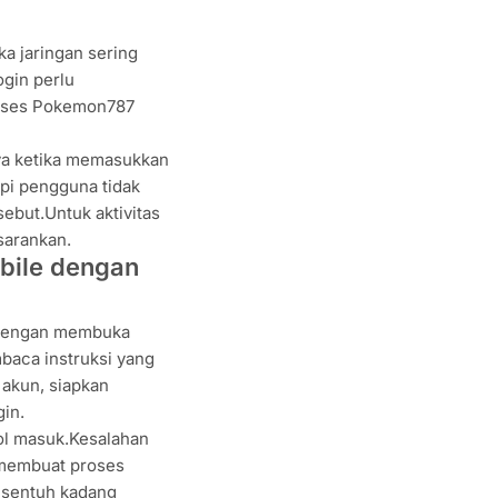
a jaringan sering
ogin perlu
 akses Pokemon787
nya ketika memasukkan
api pengguna tidak
sebut.Untuk aktivitas
isarankan.
ile dengan
 dengan membuka
mbaca instruksi yang
 akun, siapkan
in.
ol masuk.Kesalahan
t membuat proses
r sentuh kadang