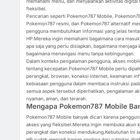
memahami menu, dan menjalankan aktivitas digital 
fleksibel.
Pencarian seperti Pokemon787 Mobile, Pokemon787
Pokemon787 resmi, dan Pokemon787 alternatif m
pengguna membutuhkan informasi yang jelas tenta
HP.Mereka ingin memahami bagaimana cara masuk
apa saja yang perlu disiapkan, bagaimana menjaga
bagaimana menavigasi menu tanpa kebingungan.
Dalam konteks pengalaman pengguna, akses mobil
tentang kecepatan.Pokemon787 Mobile perlu dipaha
perangkat, browser, koneksi internet, keamanan inf
kebiasaan pengguna dalam membaca instruksi pada 
semua aspek tersebut diperhatikan, pengalaman aks
nyaman, aman, dan terarah.
Mengapa Pokemon787 Mobile Ban
Pokemon787 Mobile banyak dicari karena penggu
akses yang fleksibel.Mereka ingin membuka akun k
perangkat dan koneksi mendukung.Kebutuhan ini s
HP sudah menjadi bagian penting dari rutinitas digit