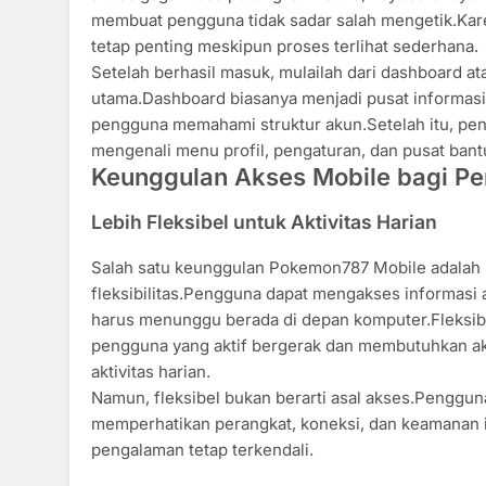
membuat pengguna tidak sadar salah mengetik.Karen
tetap penting meskipun proses terlihat sederhana.
Setelah berhasil masuk, mulailah dari dashboard a
utama.Dashboard biasanya menjadi pusat informas
pengguna memahami struktur akun.Setelah itu, pe
mengenali menu profil, pengaturan, dan pusat bant
Keunggulan Akses Mobile bagi P
Lebih Fleksibel untuk Aktivitas Harian
Salah satu keunggulan Pokemon787 Mobile adalah
fleksibilitas.Pengguna dapat mengakses informasi 
harus menunggu berada di depan komputer.Fleksibil
pengguna yang aktif bergerak dan membutuhkan a
aktivitas harian.
Namun, fleksibel bukan berarti asal akses.Pengguna
memperhatikan perangkat, koneksi, dan keamanan i
pengalaman tetap terkendali.