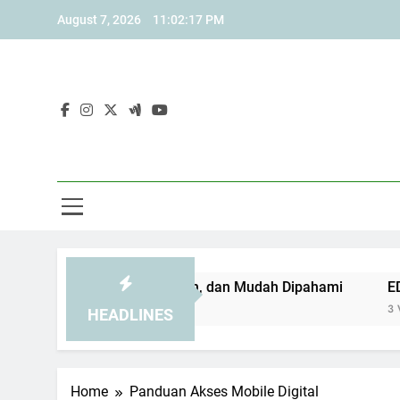
Skip
August 7, 2026
11:02:18 PM
to
content
For
Temukan Pr
ang Ringkas, Terarah, dan Mudah Dipahami
EDWINSLOT 
3 Weeks Ago
HEADLINES
Home
Panduan Akses Mobile Digital