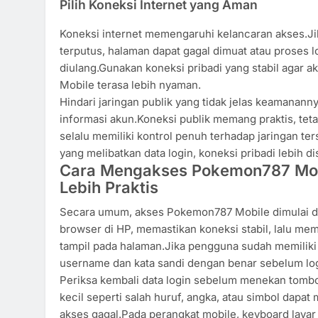
Pilih Koneksi Internet yang Aman
Koneksi internet memengaruhi kelancaran akses.Jik
terputus, halaman dapat gagal dimuat atau proses l
diulang.Gunakan koneksi pribadi yang stabil agar
Mobile terasa lebih nyaman.
Hindari jaringan publik yang tidak jelas keamanan
informasi akun.Koneksi publik memang praktis, tet
selalu memiliki kontrol penuh terhadap jaringan ter
yang melibatkan data login, koneksi pribadi lebih d
Cara Mengakses Pokemon787 Mob
Lebih Praktis
Secara umum, akses Pokemon787 Mobile dimulai
browser di HP, memastikan koneksi stabil, lalu me
tampil pada halaman.Jika pengguna sudah memiliki
username dan kata sandi dengan benar sebelum log
Periksa kembali data login sebelum menekan tomb
kecil seperti salah huruf, angka, atau simbol dapa
akses gagal.Pada perangkat mobile, keyboard laya