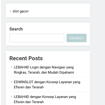
slot gacor
Search
SEARCH
Recent Posts
LEBAH4D Login dengan Navigasi yang
Ringkas, Terarah, dan Mudah Dipahami
EDWINSLOT dengan Konsep Layanan yang
Efisien dan Terarah
LEBAH4D dengan Konsep Layanan yang
Efisien dan Terarah