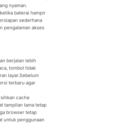
urang nyaman.
ketika baterai hampir
Persiapan sederhana
an pengalaman akses
n berjalan lebih
ca, tombol tidak
uran layar.Sebelum
si terbaru agar
rsihkan cache
 tampilan lama tetap
a browser tetap
at untuk penggunaan