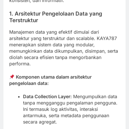
konsisten, dan informatif.
1. Arsitektur Pengelolaan Data yang
Terstruktur
Manajemen data yang efektif dimulai dari
arsitektur yang terstruktur dan scalable. KAYA787
menerapkan sistem data yang modular,
memungkinkan data dikumpulkan, disimpan, serta
diolah secara efisien tanpa mengorbankan
performa.
Komponen utama dalam arsitektur
pengelolaan data:
Data Collection Layer:
Mengumpulkan data
tanpa mengganggu pengalaman pengguna.
Ini termasuk log aktivitas, interaksi
antarmuka, serta metadata penggunaan
secara agregat.