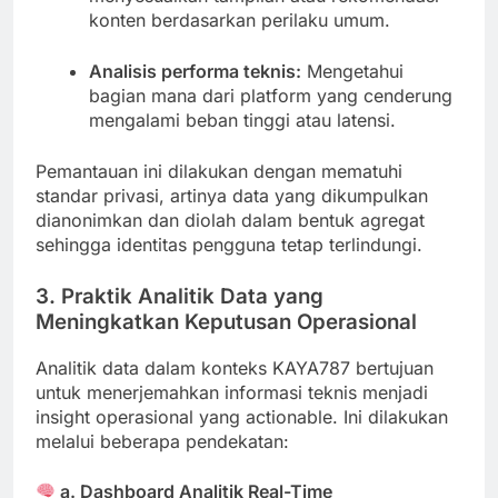
konten berdasarkan perilaku umum.
Analisis performa teknis:
Mengetahui
bagian mana dari platform yang cenderung
mengalami beban tinggi atau latensi.
Pemantauan ini dilakukan dengan mematuhi
standar privasi, artinya data yang dikumpulkan
dianonimkan dan diolah dalam bentuk agregat
sehingga identitas pengguna tetap terlindungi.
3. Praktik Analitik Data yang
Meningkatkan Keputusan Operasional
Analitik data dalam konteks KAYA787 bertujuan
untuk menerjemahkan informasi teknis menjadi
insight operasional yang actionable. Ini dilakukan
melalui beberapa pendekatan:
a. Dashboard Analitik Real-Time