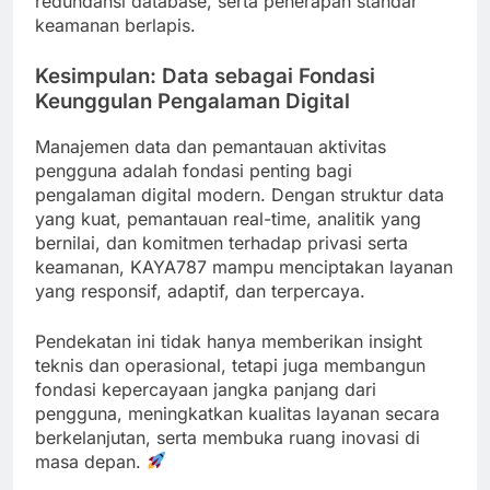
redundansi database, serta penerapan standar
keamanan berlapis.
Kesimpulan: Data sebagai Fondasi
Keunggulan Pengalaman Digital
Manajemen data dan pemantauan aktivitas
pengguna adalah fondasi penting bagi
pengalaman digital modern. Dengan struktur data
yang kuat, pemantauan real-time, analitik yang
bernilai, dan komitmen terhadap privasi serta
keamanan, KAYA787 mampu menciptakan layanan
yang responsif, adaptif, dan terpercaya.
Pendekatan ini tidak hanya memberikan insight
teknis dan operasional, tetapi juga membangun
fondasi kepercayaan jangka panjang dari
pengguna, meningkatkan kualitas layanan secara
berkelanjutan, serta membuka ruang inovasi di
masa depan.