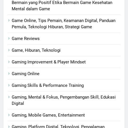
Bermain yang Positif Etika Bermain Game Kesehatan
Mental dalam Game
Game Online, Tips Pemain, Keamanan Digital, Panduan
Pemula, Teknologi Hiburan, Strategi Game
Game Reviews
Game, Hiburan, Teknologi
Gaming Improvement & Player Mindset
Gaming Online
Gaming Skills & Performance Training
Gaming, Mental & Fokus, Pengembangan Skill, Edukasi
Digital
Gaming, Mobile Games, Entertainment
Gaming, Platform Digital, Teknologi, Pengalaman