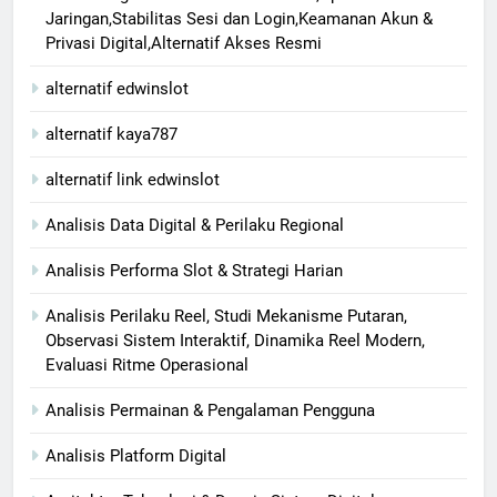
Jaringan,Stabilitas Sesi dan Login,Keamanan Akun &
Privasi Digital,Alternatif Akses Resmi
alternatif edwinslot
alternatif kaya787
alternatif link edwinslot
Analisis Data Digital & Perilaku Regional
Analisis Performa Slot & Strategi Harian
Analisis Perilaku Reel, Studi Mekanisme Putaran,
Observasi Sistem Interaktif, Dinamika Reel Modern,
Evaluasi Ritme Operasional
Analisis Permainan & Pengalaman Pengguna
Analisis Platform Digital