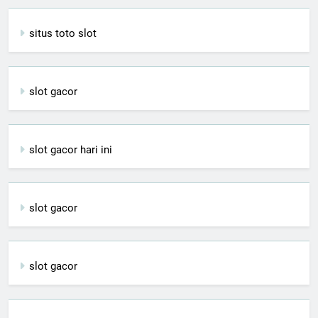
situs toto slot
slot gacor
slot gacor hari ini
slot gacor
slot gacor