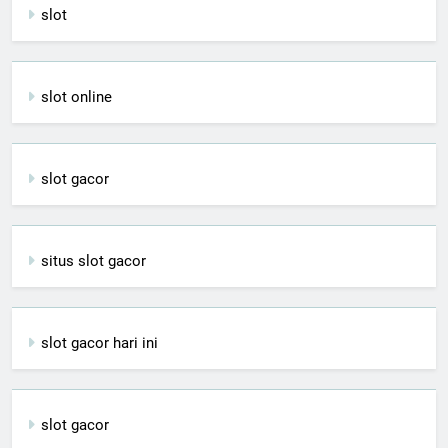
slot
slot online
slot gacor
situs slot gacor
slot gacor hari ini
slot gacor