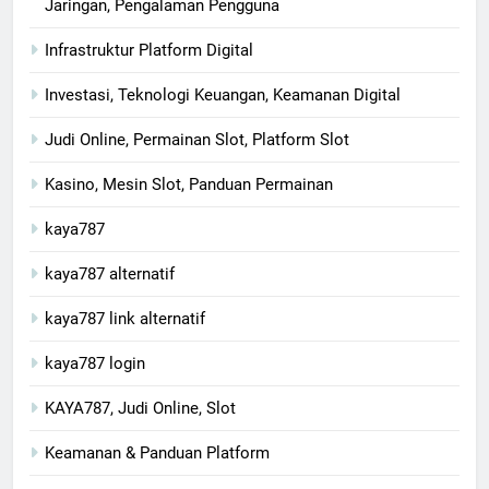
Jaringan, Pengalaman Pengguna
Infrastruktur Platform Digital
Investasi, Teknologi Keuangan, Keamanan Digital
Judi Online, Permainan Slot, Platform Slot
Kasino, Mesin Slot, Panduan Permainan
kaya787
kaya787 alternatif
kaya787 link alternatif
kaya787 login
KAYA787, Judi Online, Slot
Keamanan & Panduan Platform