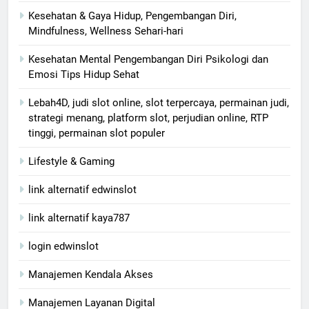
Kesehatan & Gaya Hidup, Pengembangan Diri,
Mindfulness, Wellness Sehari-hari
Kesehatan Mental Pengembangan Diri Psikologi dan
Emosi Tips Hidup Sehat
Lebah4D, judi slot online, slot terpercaya, permainan judi,
strategi menang, platform slot, perjudian online, RTP
tinggi, permainan slot populer
Lifestyle & Gaming
link alternatif edwinslot
link alternatif kaya787
login edwinslot
Manajemen Kendala Akses
Manajemen Layanan Digital