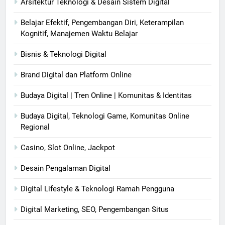
Arsitektur Teknologi & Desain Sistem Digital
Belajar Efektif, Pengembangan Diri, Keterampilan
Kognitif, Manajemen Waktu Belajar
Bisnis & Teknologi Digital
Brand Digital dan Platform Online
Budaya Digital | Tren Online | Komunitas & Identitas
Budaya Digital, Teknologi Game, Komunitas Online
Regional
Casino, Slot Online, Jackpot
Desain Pengalaman Digital
Digital Lifestyle & Teknologi Ramah Pengguna
Digital Marketing, SEO, Pengembangan Situs