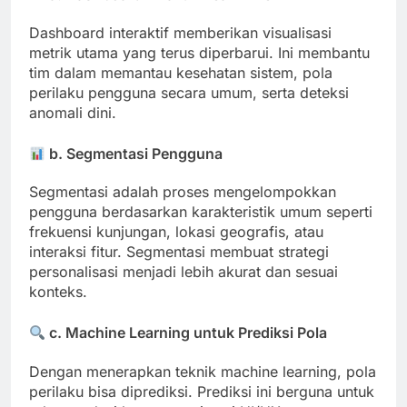
Dashboard interaktif memberikan visualisasi
metrik utama yang terus diperbarui. Ini membantu
tim dalam memantau kesehatan sistem, pola
perilaku pengguna secara umum, serta deteksi
anomali dini.
b. Segmentasi Pengguna
Segmentasi adalah proses mengelompokkan
pengguna berdasarkan karakteristik umum seperti
frekuensi kunjungan, lokasi geografis, atau
interaksi fitur. Segmentasi membuat strategi
personalisasi menjadi lebih akurat dan sesuai
konteks.
c. Machine Learning untuk Prediksi Pola
Dengan menerapkan teknik machine learning, pola
perilaku bisa diprediksi. Prediksi ini berguna untuk