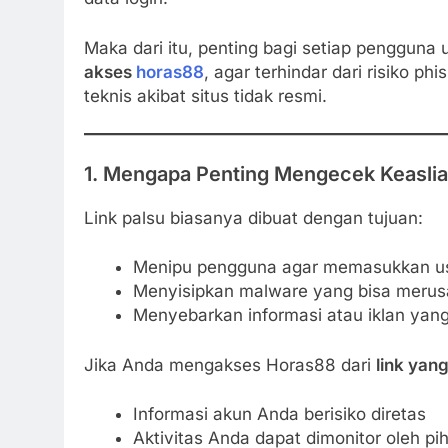
Maka dari itu, penting bagi setiap penggun
akses
horas88
, agar terhindar dari risiko ph
teknis akibat situs tidak resmi.
1.
Mengapa Penting Mengecek Keaslia
Link palsu biasanya dibuat dengan tujuan:
Menipu pengguna agar memasukkan use
Menyisipkan malware yang bisa merus
Menyebarkan informasi atau iklan yang
Jika Anda mengakses Horas88 dari
link yang
Informasi akun Anda berisiko diretas
Aktivitas Anda dapat dimonitor oleh pi