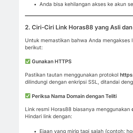
Anda bisa kehilangan akses ke akun s
2.
Ciri-Ciri Link Horas88 yang Asli dan
Untuk memastikan bahwa Anda mengakses lin
berikut:
Gunakan HTTPS
Pastikan tautan menggunakan protokol
https
dilindungi dengan enkripsi SSL, ditandai de
Periksa Nama Domain dengan Teliti
Link resmi Horas88 biasanya menggunakan
Hindari link dengan:
Ejaan yang mirip tapi salah (contoh: 