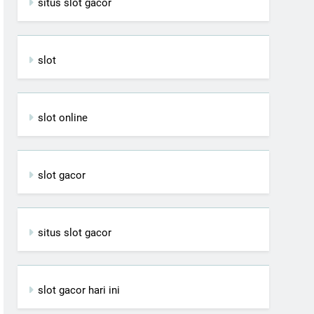
situs slot gacor
slot
slot online
slot gacor
situs slot gacor
slot gacor hari ini