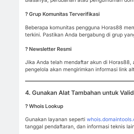
?
Grup Komunitas Terverifikasi
Beberapa komunitas pengguna Horas88 memil
terkini. Pastikan Anda bergabung di grup yang
?
Newsletter Resmi
Jika Anda telah mendaftar akun di Horas88, 
pengelola akan mengirimkan informasi link a
4.
Gunakan Alat Tambahan untuk Valida
?
Whois Lookup
Gunakan layanan seperti
whois.domaintools
tanggal pendaftaran, dan informasi teknis la