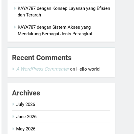
KAYA787 dengan Konsep Layanan yang Efisien
dan Terarah
KAYA787 dengan Sistem Akses yang
Mendukung Berbagai Jenis Perangkat
Recent Comments
A WordPress Commenter
on
Hello world!
Archives
July 2026
June 2026
May 2026