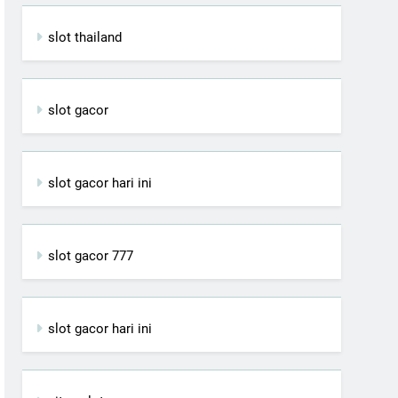
slot thailand
slot gacor
slot gacor hari ini
slot gacor 777
slot gacor hari ini