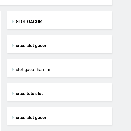
SLOT GACOR
situs slot gacor
slot gacor hari ini
situs toto slot
situs slot gacor