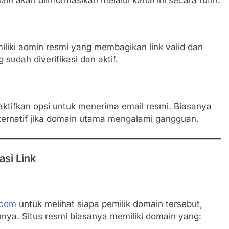
iki admin resmi yang membagikan link valid dan
 sudah diverifikasi dan aktif.
aktifkan opsi untuk menerima email resmi. Biasanya
lternatif jika domain utama mengalami gangguan.
si Link
.com
untuk melihat siapa pemilik domain tersebut,
innya. Situs resmi biasanya memiliki domain yang: