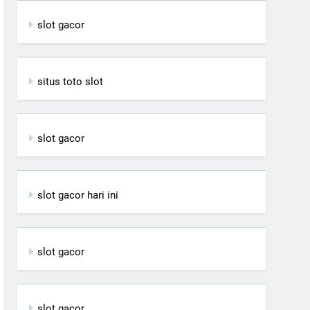
slot gacor
situs toto slot
slot gacor
slot gacor hari ini
slot gacor
slot gacor