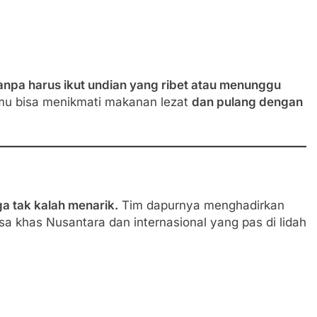
anpa harus ikut undian yang ribet atau menunggu
mu bisa menikmati makanan lezat
dan pulang dengan
a tak kalah menarik.
Tim dapurnya menghadirkan
sa khas Nusantara dan internasional yang pas di lidah