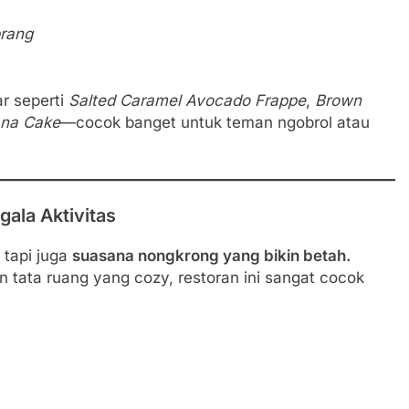
rang
r seperti
Salted Caramel Avocado Frappe
,
Brown
na Cake
—cocok banget untuk teman ngobrol atau
ala Aktivitas
tapi juga
suasana nongkrong yang bikin betah.
 tata ruang yang cozy, restoran ini sangat cocok