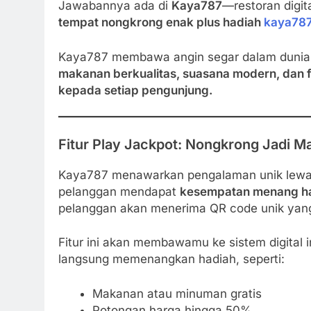
Jawabannya ada di
Kaya787
—restoran digit
tempat nongkrong enak plus hadiah
kaya787 
Kaya787 membawa angin segar dalam dunia 
makanan berkualitas, suasana modern, dan f
kepada setiap pengunjung.
Fitur Play Jackpot: Nongkrong Jadi 
Kaya787 menawarkan pengalaman unik lewat
pelanggan mendapat
kesempatan menang ha
pelanggan akan menerima QR code unik yang
Fitur ini akan membawamu ke sistem digital 
langsung memenangkan hadiah, seperti:
Makanan atau minuman gratis
Potongan harga hingga 50%