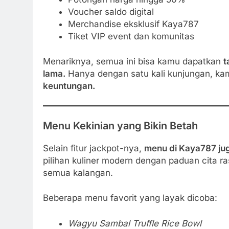
Voucher saldo digital
Merchandise eksklusif Kaya787
Tiket VIP event dan komunitas
Menariknya, semua ini bisa kamu dapatkan
t
lama.
Hanya dengan satu kali kunjungan, ka
keuntungan.
Menu Kekinian yang Bikin Betah
Selain fitur jackpot-nya,
menu di Kaya787 jug
pilihan kuliner modern dengan paduan cita ra
semua kalangan.
Beberapa menu favorit yang layak dicoba:
Wagyu Sambal Truffle Rice Bowl