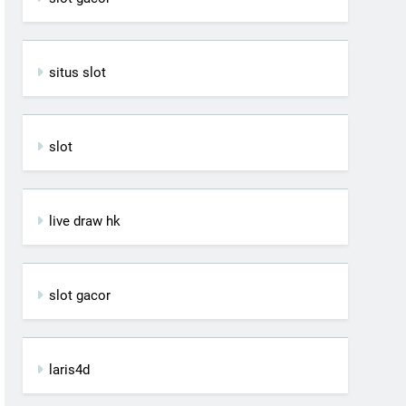
situs slot
slot
live draw hk
slot gacor
laris4d