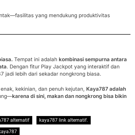
ontak—fasilitas yang mendukung produktivitas
iasa.
Tempat ini adalah
kombinasi sempurna antara
ata
. Dengan fitur Play Jackpot yang interaktif dan
7 jadi lebih dari sekadar nongkrong biasa.
nak, kekinian, dan penuh kejutan,
Kaya787 adalah
sung—
karena di sini, makan dan nongkrong bisa bikin
787 alternatif
kaya787 link alternatif.
 kaya787