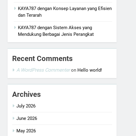
KAYA787 dengan Konsep Layanan yang Efisien
dan Terarah
KAYA787 dengan Sistem Akses yang
Mendukung Berbagai Jenis Perangkat
Recent Comments
A WordPress Commenter
on
Hello world!
Archives
July 2026
June 2026
May 2026