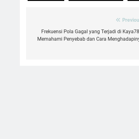
Previou
Post
navigation
Frekuensi Pola Gagal yang Terjadi di Kaya78
Memahami Penyebab dan Cara Menghadapin