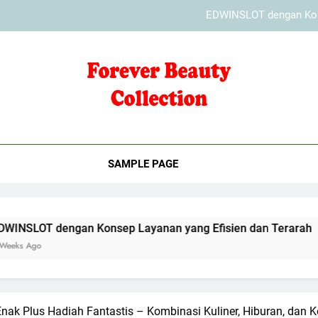
EDWINSLOT dengan Kons
LEBAH4D dengan Kons
KAYA787 dengan Kon
LEBAH4D Login dengan Navigasi yang 
ever Beauty Collection
oduk Kecantikan Berkualitas Di Forever Beauty Collection. Un
EDWINSLOT dengan Kons
SAMPLE PAGE
LEBAH4D dengan Kons
KAYA787 dengan Kon
ngan Konsep Layanan yang Efisien dan Terarah
LEBAH4
3 Weeks
ak Plus Hadiah Fantastis – Kombinasi Kuliner, Hiburan, dan 