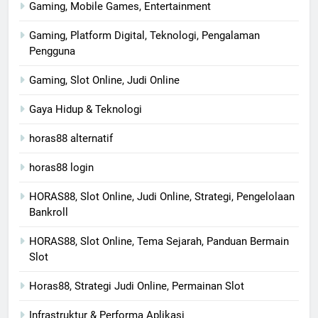
Gaming, Mobile Games, Entertainment
Gaming, Platform Digital, Teknologi, Pengalaman
Pengguna
Gaming, Slot Online, Judi Online
Gaya Hidup & Teknologi
horas88 alternatif
horas88 login
HORAS88, Slot Online, Judi Online, Strategi, Pengelolaan
Bankroll
HORAS88, Slot Online, Tema Sejarah, Panduan Bermain
Slot
Horas88, Strategi Judi Online, Permainan Slot
Infrastruktur & Performa Aplikasi