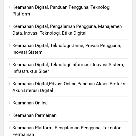
Keamanan Digital, Panduan Pengguna, Teknologi
Platform
Keamanan Digital, Pengalaman Pengguna, Manajemen
Data, Inovasi Teknologi, Etika Digital
Keamanan Digital, Teknologi Game, Privasi Pengguna,
Inovasi Sistem
Keamanan Digital, Teknologi Informasi, Inovasi Sistem,
Infrastruktur Siber
Keamanan Digital,Privasi Online,Panduan Akses,Proteksi
Akun,Literasi Digital
Keamanan Online
Keamanan Permainan
Keamanan Platform, Pengalaman Pengguna, Teknologi
Permainan