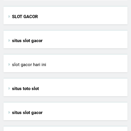
SLOT GACOR
situs slot gacor
slot gacor hari ini
situs toto slot
situs slot gacor