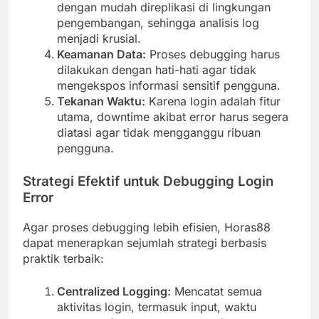
dengan mudah direplikasi di lingkungan
pengembangan, sehingga analisis log
menjadi krusial.
Keamanan Data:
Proses debugging harus
dilakukan dengan hati-hati agar tidak
mengekspos informasi sensitif pengguna.
Tekanan Waktu:
Karena login adalah fitur
utama, downtime akibat error harus segera
diatasi agar tidak mengganggu ribuan
pengguna.
Strategi Efektif untuk Debugging Login
Error
Agar proses debugging lebih efisien, Horas88
dapat menerapkan sejumlah strategi berbasis
praktik terbaik:
Centralized Logging:
Mencatat semua
aktivitas login, termasuk input, waktu