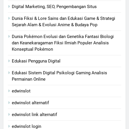
Digital Marketing, SEO, Pengembangan Situs
Dunia Fiksi & Lore Sains dan Edukasi Game & Strategi
Sejarah Alam & Evolusi Anime & Budaya Pop
Dunia Pokémon Evolusi dan Genetika Fantasi Biologi
dan Keanekaragaman Fiksi Ilmiah Populer Analisis
Konseptual Pokémon
Edukasi Pengguna Digital
Edukasi Sistem Digital Psikologi Gaming Analisis
Permainan Online
edwinslot
edwinslot alternatif
edwinslot link alternatif
edwinslot login