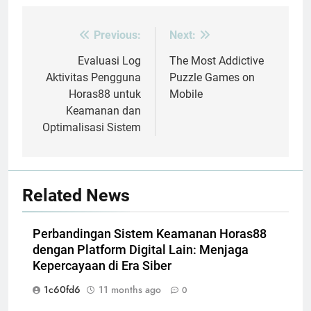
Previous:
Next:
Post
navigation
Evaluasi Log
The Most Addictive
Aktivitas Pengguna
Puzzle Games on
Horas88 untuk
Mobile
Keamanan dan
Optimalisasi Sistem
Related News
Perbandingan Sistem Keamanan Horas88
dengan Platform Digital Lain: Menjaga
Kepercayaan di Era Siber
1c60fd6
11 months ago
0