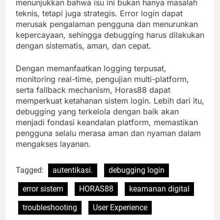
menunjukkan bahwa isu ini bukan hanya masalah
teknis, tetapi juga strategis. Error login dapat
merusak pengalaman pengguna dan menurunkan
kepercayaan, sehingga debugging harus dilakukan
dengan sistematis, aman, dan cepat.
Dengan memanfaatkan logging terpusat,
monitoring real-time, pengujian multi-platform,
serta fallback mechanism, Horas88 dapat
memperkuat ketahanan sistem login. Lebih dari itu,
debugging yang terkelola dengan baik akan
menjadi fondasi keandalan platform, memastikan
pengguna selalu merasa aman dan nyaman dalam
mengakses layanan.
Tagged:
autentikasi.
debugging login
error sistem
HORAS88
keamanan digital
troubleshooting
User Experience