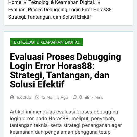
Home
Teknologi & Keamanan Digital.
Evaluasi Proses Debugging Login Error Horas88:
Strategi, Tantangan, dan Solusi Efektif
TEKNOLOGI & KEAMANAN DIGITAL.
Evaluasi Proses Debugging
Login Error Horas88:
Strategi, Tantangan, dan
Solusi Efektif
0
1c60fd6
12 Months Ago
7 Mins
Artikel ini mengulas evaluasi proses debugging
login error pada Horas88, meliputi penyebab,
tantangan teknis, serta strategi penanganan agar
keamanan dan pengalaman pengguna tetap