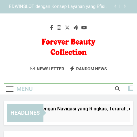
Skip
LEBAH4D dengan Konsep Layanan yang Efisien
to
dan Terarah
content
KAYA787 dengan Konsep Layanan yang Efisien
dan Terarah
LEBAH4D Login dengan Navigasi yang Ringkas,
Terarah, dan Mudah Dipahami
EDWINSLOT dengan Konsep Layanan yang Efisien
dan Terarah
Forever Beauty
LEBAH4D dengan Konsep Layanan yang Efisien
Temukan Produk Kecantikan Berkualitas Di
dan Terarah
NEWSLETTER
RANDOM NEWS
Collection
Forever Beauty Collection. Untuk Perawatan
KAYA787 dengan Konsep Layanan yang Efisien
dan Terarah
Kulit Dan Tubuh Anda.
MENU
BAH4D Login dengan Navigasi yang Ringkas, Terarah, dan M
HEADLINES
Weeks Ago