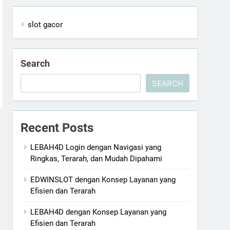
slot gacor
Search
SEARCH
Recent Posts
LEBAH4D Login dengan Navigasi yang
Ringkas, Terarah, dan Mudah Dipahami
EDWINSLOT dengan Konsep Layanan yang
Efisien dan Terarah
LEBAH4D dengan Konsep Layanan yang
Efisien dan Terarah