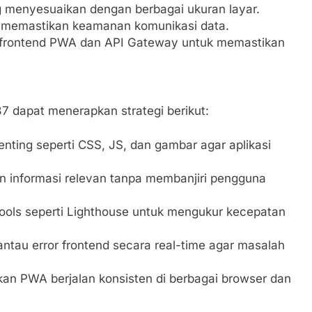
 menyesuaikan dengan berbagai ukuran layar.
k memastikan keamanan komunikasi data.
 frontend PWA dan API Gateway untuk memastikan
dapat menerapkan strategi berikut:
ting seperti CSS, JS, dan gambar agar aplikasi
 informasi relevan tanpa membanjiri pengguna
ols seperti Lighthouse untuk mengukur kecepatan
tau error frontend secara real-time agar masalah
an PWA berjalan konsisten di berbagai browser dan