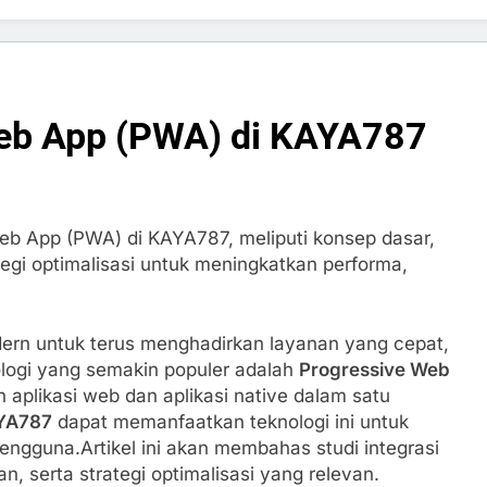
Web App (PWA) di KAYA787
Web App (PWA) di KAYA787, meliputi konsep dasar,
tegi optimalisasi untuk meningkatkan performa,
dern untuk terus menghadirkan layanan yang cepat,
logi yang semakin populer adalah
Progressive Web
plikasi web dan aplikasi native dalam satu
YA787
dapat memanfaatkan teknologi ini untuk
ngguna.Artikel ini akan membahas studi integrasi
, serta strategi optimalisasi yang relevan.