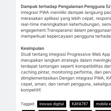
Dampak terhadap Pengalaman Pengguna (U
Integrasi PWA memiliki dampak langsung 
merasakan aplikasi yang lebih cepat, responsi
real-time meningkatkan keterhubungan, sem
engagement.Transparansi dalam penggunaan
memperkuat kepercayaan pengguna terhadap
Kesimpulan
Studi tentang integrasi Progressive Web Ap
merupakan langkah strategis dalam mening
terdapat tantangan seperti kompatibilitas da
caching pintar, monitoring performa, dan pe
diimplementasikan.Dengan integrasi PWA, 
cepat, aman, dan ramah pengguna, sekaligus
kompetitif.
Tagged:
inovasi digital
KAYA787
mobile e