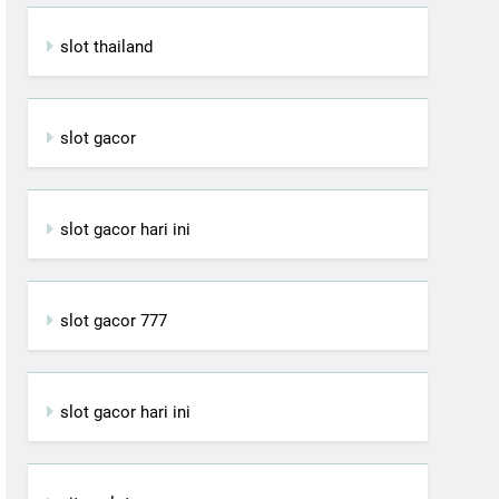
slot thailand
slot gacor
slot gacor hari ini
slot gacor 777
slot gacor hari ini