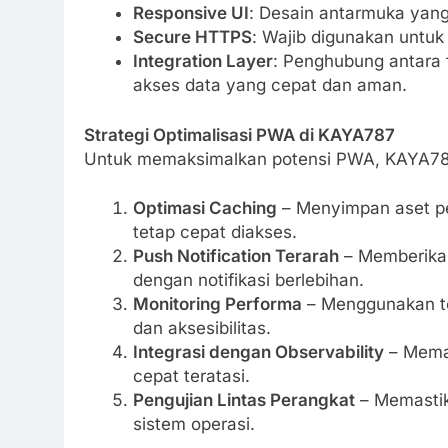
Responsive UI
: Desain antarmuka yang
Secure HTTPS
: Wajib digunakan untu
Integration Layer
: Penghubung antara
akses data yang cepat dan aman.
Strategi Optimalisasi PWA di KAYA787
Untuk memaksimalkan potensi PWA, KAYA787 
Optimasi Caching
– Menyimpan aset pen
tetap cepat diakses.
Push Notification Terarah
– Memberikan
dengan notifikasi berlebihan.
Monitoring Performa
– Menggunakan to
dan aksesibilitas.
Integrasi dengan Observability
– Meman
cepat teratasi.
Pengujian Lintas Perangkat
– Memastik
sistem operasi.