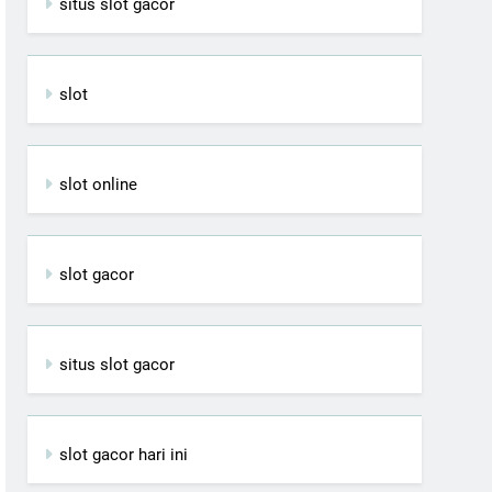
situs slot gacor
slot
slot online
slot gacor
situs slot gacor
slot gacor hari ini