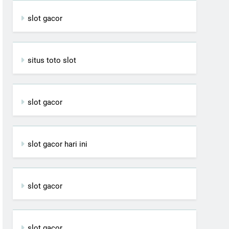
slot gacor
situs toto slot
slot gacor
slot gacor hari ini
slot gacor
slot gacor