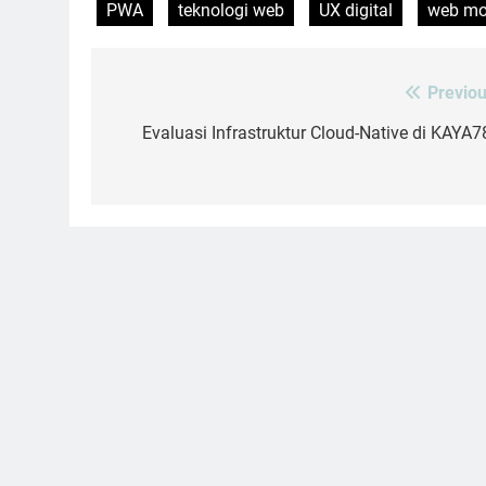
PWA
teknologi web
UX digital
web mo
Previou
Post
navigation
Evaluasi Infrastruktur Cloud-Native di KAYA7