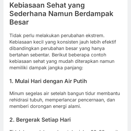
Kebiasaan Sehat yang
Sederhana Namun Berdampak
Besar
Tidak perlu melakukan perubahan ekstrem.
Kebiasaan kecil yang konsisten jauh lebih efektif
dibandingkan perubahan besar yang hanya
bertahan sebentar. Berikut beberapa contoh
kebiasaan sehat yang mudah diterapkan namun
memiliki dampak jangka panjang:
1. Mulai Hari dengan Air Putih
Minum segelas air setelah bangun tidur membantu
rehidrasi tubuh, memperlancar pencernaan, dan
memberi dorongan energi alami.
2. Bergerak Setiap Hari