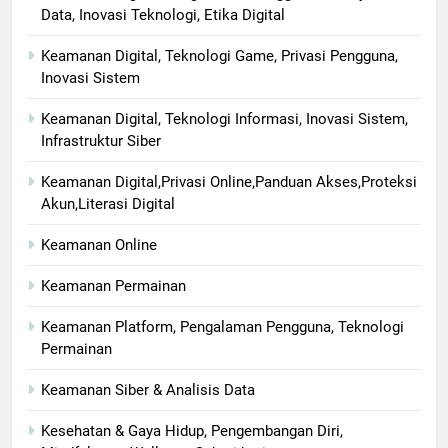
Data, Inovasi Teknologi, Etika Digital
Keamanan Digital, Teknologi Game, Privasi Pengguna,
Inovasi Sistem
Keamanan Digital, Teknologi Informasi, Inovasi Sistem,
Infrastruktur Siber
Keamanan Digital,Privasi Online,Panduan Akses,Proteksi
Akun,Literasi Digital
Keamanan Online
Keamanan Permainan
Keamanan Platform, Pengalaman Pengguna, Teknologi
Permainan
Keamanan Siber & Analisis Data
Kesehatan & Gaya Hidup, Pengembangan Diri,