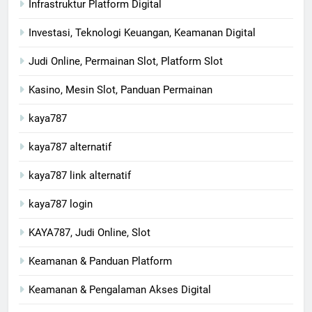
Infrastruktur Platform Digital
Investasi, Teknologi Keuangan, Keamanan Digital
Judi Online, Permainan Slot, Platform Slot
Kasino, Mesin Slot, Panduan Permainan
kaya787
kaya787 alternatif
kaya787 link alternatif
kaya787 login
KAYA787, Judi Online, Slot
Keamanan & Panduan Platform
Keamanan & Pengalaman Akses Digital