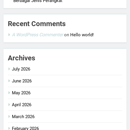
Berbagai Jenis Perangkat
Recent Comments
A WordPress Commenter
on
Hello world!
Archives
July 2026
June 2026
May 2026
April 2026
March 2026
February 2026