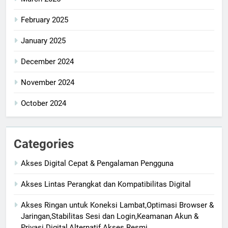
February 2025
January 2025
December 2024
November 2024
October 2024
Categories
Akses Digital Cepat & Pengalaman Pengguna
Akses Lintas Perangkat dan Kompatibilitas Digital
Akses Ringan untuk Koneksi Lambat,Optimasi Browser &
Jaringan,Stabilitas Sesi dan Login,Keamanan Akun &
Privasi Digital,Alternatif Akses Resmi