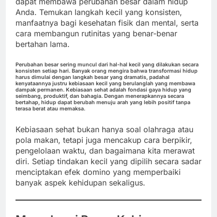
dapat membawa perubahan besar dalam hidup
Anda. Temukan langkah kecil yang konsisten,
manfaatnya bagi kesehatan fisik dan mental, serta
cara membangun rutinitas yang benar-benar
bertahan lama.
Perubahan besar sering muncul dari hal-hal kecil yang dilakukan secara
konsisten setiap hari. Banyak orang mengira bahwa transformasi hidup
harus dimulai dengan langkah besar yang dramatis, padahal
kenyataannya justru kebiasaan kecil yang berulanglah yang membawa
dampak permanen. Kebiasaan sehat adalah fondasi gaya hidup yang
seimbang, produktif, dan bahagia. Dengan menerapkannya secara
bertahap, hidup dapat berubah menuju arah yang lebih positif tanpa
terasa berat atau memaksa.
Kebiasaan sehat bukan hanya soal olahraga atau
pola makan, tetapi juga mencakup cara berpikir,
pengelolaan waktu, dan bagaimana kita merawat
diri. Setiap tindakan kecil yang dipilih secara sadar
menciptakan efek domino yang memperbaiki
banyak aspek kehidupan sekaligus.