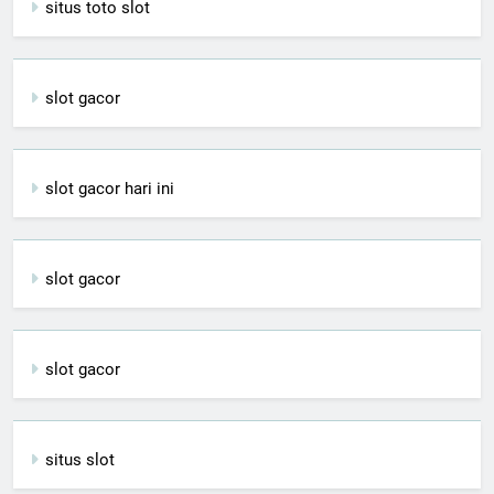
situs toto slot
slot gacor
slot gacor hari ini
slot gacor
slot gacor
situs slot