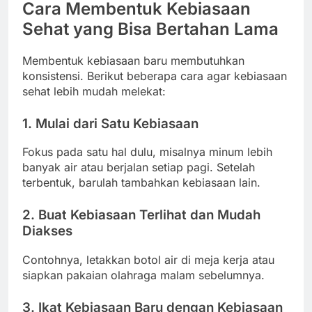
Cara Membentuk Kebiasaan
Sehat yang Bisa Bertahan Lama
Membentuk kebiasaan baru membutuhkan
konsistensi. Berikut beberapa cara agar kebiasaan
sehat lebih mudah melekat:
1. Mulai dari Satu Kebiasaan
Fokus pada satu hal dulu, misalnya minum lebih
banyak air atau berjalan setiap pagi. Setelah
terbentuk, barulah tambahkan kebiasaan lain.
2. Buat Kebiasaan Terlihat dan Mudah
Diakses
Contohnya, letakkan botol air di meja kerja atau
siapkan pakaian olahraga malam sebelumnya.
3. Ikat Kebiasaan Baru dengan Kebiasaan