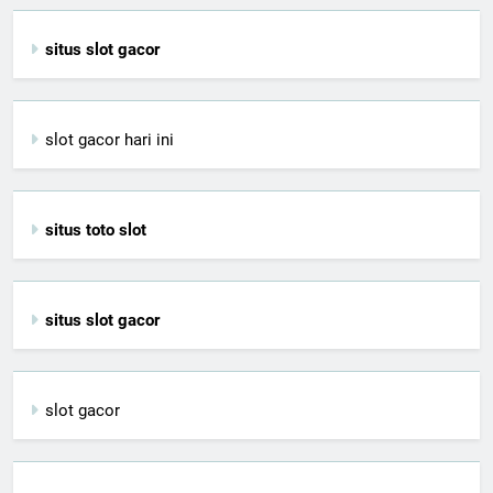
situs slot gacor
slot gacor hari ini
situs toto slot
situs slot gacor
slot gacor