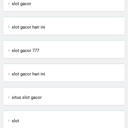
slot gacor
slot gacor hari ini
slot gacor 777
slot gacor hari ini
situs slot gacor
slot