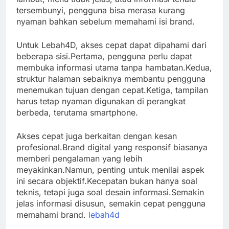
tersembunyi, pengguna bisa merasa kurang
nyaman bahkan sebelum memahami isi brand.
Untuk Lebah4D, akses cepat dapat dipahami dari
beberapa sisi.Pertama, pengguna perlu dapat
membuka informasi utama tanpa hambatan.Kedua,
struktur halaman sebaiknya membantu pengguna
menemukan tujuan dengan cepat.Ketiga, tampilan
harus tetap nyaman digunakan di perangkat
berbeda, terutama smartphone.
Akses cepat juga berkaitan dengan kesan
profesional.Brand digital yang responsif biasanya
memberi pengalaman yang lebih
meyakinkan.Namun, penting untuk menilai aspek
ini secara objektif.Kecepatan bukan hanya soal
teknis, tetapi juga soal desain informasi.Semakin
jelas informasi disusun, semakin cepat pengguna
memahami brand.
lebah4d