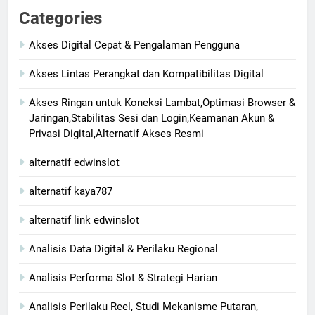
Categories
Akses Digital Cepat & Pengalaman Pengguna
Akses Lintas Perangkat dan Kompatibilitas Digital
Akses Ringan untuk Koneksi Lambat,Optimasi Browser &
Jaringan,Stabilitas Sesi dan Login,Keamanan Akun &
Privasi Digital,Alternatif Akses Resmi
alternatif edwinslot
alternatif kaya787
alternatif link edwinslot
Analisis Data Digital & Perilaku Regional
Analisis Performa Slot & Strategi Harian
Analisis Perilaku Reel, Studi Mekanisme Putaran,