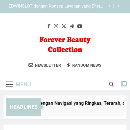
Skip
LEBAH4D dengan Konsep Layanan yang Efisien
to
dan Terarah
content
KAYA787 dengan Konsep Layanan yang Efisien
dan Terarah
LEBAH4D Login dengan Navigasi yang Ringkas,
Terarah, dan Mudah Dipahami
EDWINSLOT dengan Konsep Layanan yang Efisien
dan Terarah
Forever Beauty
LEBAH4D dengan Konsep Layanan yang Efisien
Temukan Produk Kecantikan Berkualitas Di
dan Terarah
NEWSLETTER
RANDOM NEWS
Collection
Forever Beauty Collection. Untuk Perawatan
KAYA787 dengan Konsep Layanan yang Efisien
dan Terarah
Kulit Dan Tubuh Anda.
MENU
BAH4D Login dengan Navigasi yang Ringkas, Terarah, dan M
HEADLINES
Weeks Ago