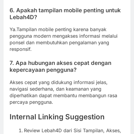
6. Apakah tampilan mobile penting untuk
Lebah4D?
Ya.Tampilan mobile penting karena banyak
pengguna modern mengakses informasi melalui
ponsel dan membutuhkan pengalaman yang
responsif.
7. Apa hubungan akses cepat dengan
kepercayaan pengguna?
Akses cepat yang didukung informasi jelas,
navigasi sederhana, dan keamanan yang
diperhatikan dapat membantu membangun rasa
percaya pengguna.
Internal Linking Suggestion
Review Lebah4D dari Sisi Tampilan, Akses,