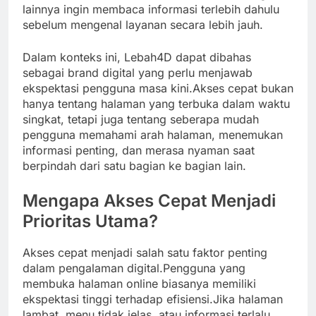
lainnya ingin membaca informasi terlebih dahulu
sebelum mengenal layanan secara lebih jauh.
Dalam konteks ini, Lebah4D dapat dibahas
sebagai brand digital yang perlu menjawab
ekspektasi pengguna masa kini.Akses cepat bukan
hanya tentang halaman yang terbuka dalam waktu
singkat, tetapi juga tentang seberapa mudah
pengguna memahami arah halaman, menemukan
informasi penting, dan merasa nyaman saat
berpindah dari satu bagian ke bagian lain.
Mengapa Akses Cepat Menjadi
Prioritas Utama?
Akses cepat menjadi salah satu faktor penting
dalam pengalaman digital.Pengguna yang
membuka halaman online biasanya memiliki
ekspektasi tinggi terhadap efisiensi.Jika halaman
lambat, menu tidak jelas, atau informasi terlalu