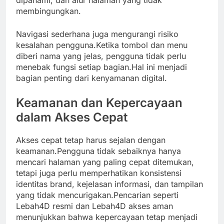
membingungkan.
Navigasi sederhana juga mengurangi risiko
kesalahan pengguna.Ketika tombol dan menu
diberi nama yang jelas, pengguna tidak perlu
menebak fungsi setiap bagian.Hal ini menjadi
bagian penting dari kenyamanan digital.
Keamanan dan Kepercayaan
dalam Akses Cepat
Akses cepat tetap harus sejalan dengan
keamanan.Pengguna tidak sebaiknya hanya
mencari halaman yang paling cepat ditemukan,
tetapi juga perlu memperhatikan konsistensi
identitas brand, kejelasan informasi, dan tampilan
yang tidak mencurigakan.Pencarian seperti
Lebah4D resmi dan Lebah4D akses aman
menunjukkan bahwa kepercayaan tetap menjadi