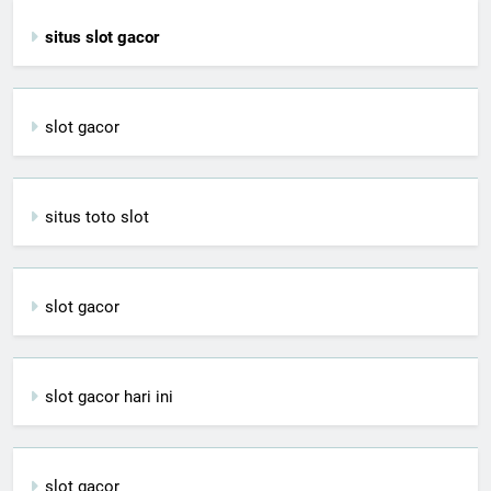
situs slot gacor
slot gacor
situs toto slot
slot gacor
slot gacor hari ini
slot gacor