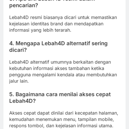
pencarian?
Lebah4D resmi biasanya dicari untuk memastikan
kejelasan identitas brand dan mendapatkan
informasi yang lebih terarah.
4. Mengapa Lebah4D alternatif sering
dicari?
Lebah4D alternatif umumnya berkaitan dengan
kebutuhan informasi akses tambahan ketika
pengguna mengalami kendala atau membutuhkan
jalur lain.
5. Bagaimana cara menilai akses cepat
Lebah4D?
Akses cepat dapat dinilai dari kecepatan halaman,
kemudahan menemukan menu, tampilan mobile,
respons tombol, dan kejelasan informasi utama.