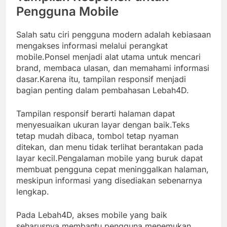
Pengguna Mobile
Salah satu ciri pengguna modern adalah kebiasaan
mengakses informasi melalui perangkat
mobile.Ponsel menjadi alat utama untuk mencari
brand, membaca ulasan, dan memahami informasi
dasar.Karena itu, tampilan responsif menjadi
bagian penting dalam pembahasan Lebah4D.
Tampilan responsif berarti halaman dapat
menyesuaikan ukuran layar dengan baik.Teks
tetap mudah dibaca, tombol tetap nyaman
ditekan, dan menu tidak terlihat berantakan pada
layar kecil.Pengalaman mobile yang buruk dapat
membuat pengguna cepat meninggalkan halaman,
meskipun informasi yang disediakan sebenarnya
lengkap.
Pada Lebah4D, akses mobile yang baik
seharusnya membantu pengguna menemukan