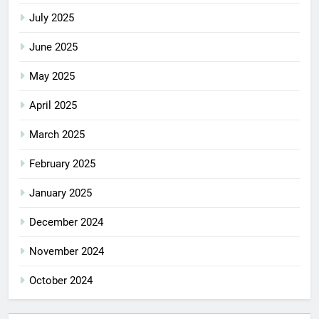
July 2025
June 2025
May 2025
April 2025
March 2025
February 2025
January 2025
December 2024
November 2024
October 2024