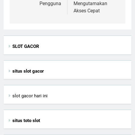
Pengguna
Mengutamakan
Akses Cepat
SLOT GACOR
situs slot gacor
slot gacor hari ini
situs toto slot