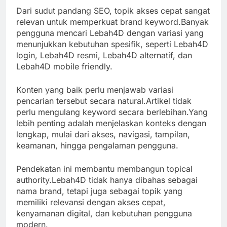
Dari sudut pandang SEO, topik akses cepat sangat
relevan untuk memperkuat brand keyword.Banyak
pengguna mencari Lebah4D dengan variasi yang
menunjukkan kebutuhan spesifik, seperti Lebah4D
login, Lebah4D resmi, Lebah4D alternatif, dan
Lebah4D mobile friendly.
Konten yang baik perlu menjawab variasi
pencarian tersebut secara natural.Artikel tidak
perlu mengulang keyword secara berlebihan.Yang
lebih penting adalah menjelaskan konteks dengan
lengkap, mulai dari akses, navigasi, tampilan,
keamanan, hingga pengalaman pengguna.
Pendekatan ini membantu membangun topical
authority.Lebah4D tidak hanya dibahas sebagai
nama brand, tetapi juga sebagai topik yang
memiliki relevansi dengan akses cepat,
kenyamanan digital, dan kebutuhan pengguna
modern.