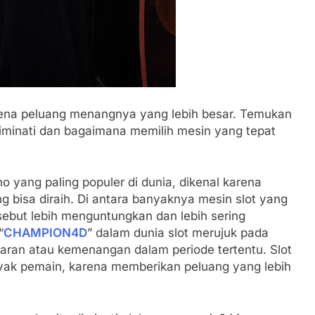
karena peluang menangnya yang lebih besar. Temukan
iminati dan bagaimana memilih mesin yang tepat
o yang paling populer di dunia, dikenal karena
 bisa diraih. Di antara banyaknya mesin slot yang
-sebut lebih menguntungkan dan lebih sering
“
CHAMPION4D
” dalam dunia slot merujuk pada
ran atau kemenangan dalam periode tertentu. Slot
anyak pemain, karena memberikan peluang yang lebih