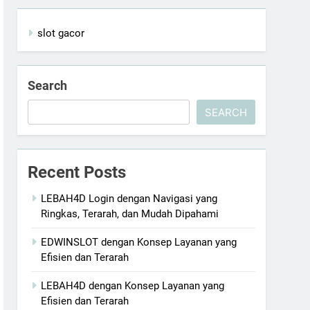
slot gacor
Search
SEARCH
Recent Posts
LEBAH4D Login dengan Navigasi yang
Ringkas, Terarah, dan Mudah Dipahami
EDWINSLOT dengan Konsep Layanan yang
Efisien dan Terarah
LEBAH4D dengan Konsep Layanan yang
Efisien dan Terarah