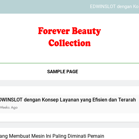
EDWINSLOT dengan Kons
LEBAH4D dengan Kons
KAYA787 dengan Kon
LEBAH4D Login dengan Navigasi yang 
ever Beauty Collection
oduk Kecantikan Berkualitas Di Forever Beauty Collection. Un
EDWINSLOT dengan Kons
SAMPLE PAGE
LEBAH4D dengan Kons
KAYA787 dengan Kon
an Konsep Layanan yang Efisien dan Terarah
LEBAH4D 
2 Weeks Ag
 yang Membuat Mesin Ini Paling Diminati Pemain