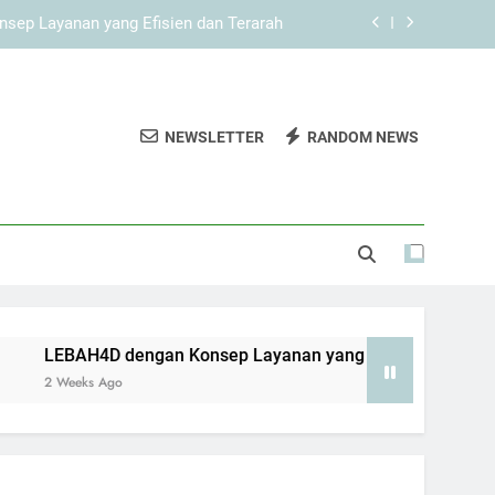
ep Layanan yang Efisien dan Terarah
ep Layanan yang Efisien dan Terarah
sep Layanan yang Efisien dan Terarah
NEWSLETTER
RANDOM NEWS
Ringkas, Terarah, dan Mudah Dipahami
tuk Perawatan Kulit Dan Tubuh Anda.
ep Layanan yang Efisien dan Terarah
ep Layanan yang Efisien dan Terarah
sep Layanan yang Efisien dan Terarah
dengan Konsep Layanan yang Efisien dan Terarah
KAY
o
2 We