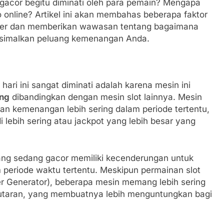
acor begitu diminati oleh para pemain? Mengapa
ino online? Artikel ini akan membahas beberapa faktor
uler dan memberikan wawasan tentang bagaimana
ksimalkan peluang kemenangan Anda.
ari ini sangat diminati adalah karena mesin ini
ing
dibandingkan dengan mesin slot lainnya. Mesin
n kemenangan lebih sering dalam periode tertentu,
i lebih sering atau jackpot yang lebih besar yang
ng sedang gacor memiliki kecenderungan untuk
periode waktu tertentu. Meskipun permainan slot
 Generator), beberapa mesin memang lebih sering
taran, yang membuatnya lebih menguntungkan bagi