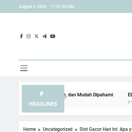
Skip
August 6, 2026
11:21:36 AM
to
content
For
Temukan Pr
Ringkas, Terarah, dan Mudah Dipahami
EDWINSLOT deng
2 Weeks Ago
HEADLINES
Home
Uncategorized
Slot Gacor Hari Ini: Apa