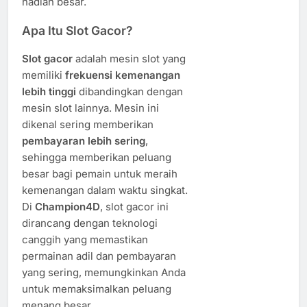
hadiah besar.
Apa Itu Slot Gacor?
Slot gacor
adalah mesin slot yang
memiliki
frekuensi kemenangan
lebih tinggi
dibandingkan dengan
mesin slot lainnya. Mesin ini
dikenal sering memberikan
pembayaran lebih sering
,
sehingga memberikan peluang
besar bagi pemain untuk meraih
kemenangan dalam waktu singkat.
Di
Champion4D
, slot gacor ini
dirancang dengan teknologi
canggih yang memastikan
permainan adil dan pembayaran
yang sering, memungkinkan Anda
untuk memaksimalkan peluang
menang besar.