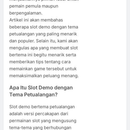
pemain pemula maupun
berpengalaman.
Artikel ini akan membahas
beberapa slot demo dengan tema
petualangan yang paling menarik
dan populer. Selain itu, kami akan
mengulas apa yang membuat slot
bertema ini begitu menarik serta
memberikan tips tentang cara
memainkan game tersebut untuk
memaksimalkan peluang menang.
Apa Itu Slot Demo dengan
Tema Petualangan?
Slot demo bertema petualangan
adalah versi percakapan dari
permainan slot yang mengusung
tema-tema yang berhubungan