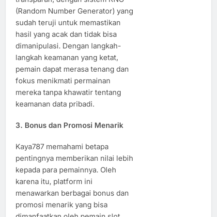
(Random Number Generator) yang
sudah teruji untuk memastikan
hasil yang acak dan tidak bisa
dimanipulasi. Dengan langkah-
langkah keamanan yang ketat,
pemain dapat merasa tenang dan
fokus menikmati permainan
mereka tanpa khawatir tentang
keamanan data pribadi.
3.
Bonus dan Promosi Menarik
Kaya787 memahami betapa
pentingnya memberikan nilai lebih
kepada para pemainnya. Oleh
karena itu, platform ini
menawarkan berbagai bonus dan
promosi menarik yang bisa
dimanfaatkan oleh pemain slot