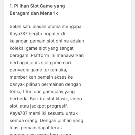
1.
Pilihan Slot Game yang
Beragam dan Menarik
Salah satu alasan utama mengapa
Kaya787 begitu populer di
kalangan pemain slot online adalah
koleksi game slot yang sangat
beragam. Platform ini menawarkan
berbagai jenis slot game dari
penyedia game terkemuka,
memberikan pemain akses ke
banyak pilihan permainan dengan
tema, fitur, dan gameplay yang
berbeda. Baik itu slot klasik, video
slot, atau jackpot progresif,
Kaya787 memiliki sesuatu untuk
semua orang. Dengan pilihan yang
luas, pemain dapat terus
menemukan game baru yang