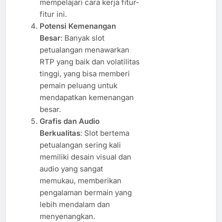
mempelajari cara kerja fitur-
fitur ini.
Potensi Kemenangan
Besar
: Banyak slot
petualangan menawarkan
RTP yang baik dan volatilitas
tinggi, yang bisa memberi
pemain peluang untuk
mendapatkan kemenangan
besar.
Grafis dan Audio
Berkualitas
: Slot bertema
petualangan sering kali
memiliki desain visual dan
audio yang sangat
memukau, memberikan
pengalaman bermain yang
lebih mendalam dan
menyenangkan.