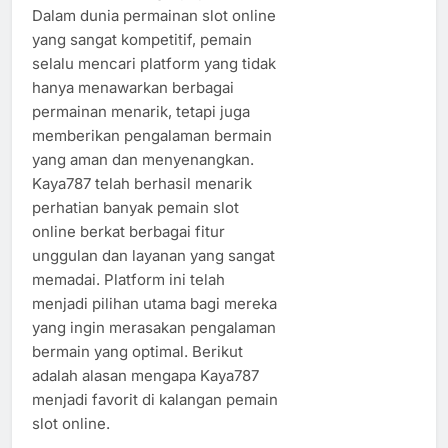
Dalam dunia permainan slot online
yang sangat kompetitif, pemain
selalu mencari platform yang tidak
hanya menawarkan berbagai
permainan menarik, tetapi juga
memberikan pengalaman bermain
yang aman dan menyenangkan.
Kaya787 telah berhasil menarik
perhatian banyak pemain slot
online berkat berbagai fitur
unggulan dan layanan yang sangat
memadai. Platform ini telah
menjadi pilihan utama bagi mereka
yang ingin merasakan pengalaman
bermain yang optimal. Berikut
adalah alasan mengapa Kaya787
menjadi favorit di kalangan pemain
slot online.