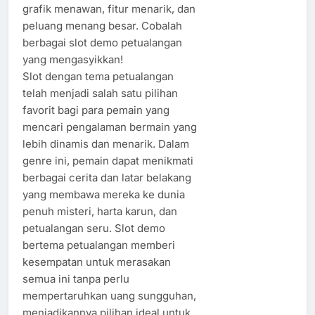
grafik menawan, fitur menarik, dan
peluang menang besar. Cobalah
berbagai slot demo petualangan
yang mengasyikkan!
Slot dengan tema petualangan
telah menjadi salah satu pilihan
favorit bagi para pemain yang
mencari pengalaman bermain yang
lebih dinamis dan menarik. Dalam
genre ini, pemain dapat menikmati
berbagai cerita dan latar belakang
yang membawa mereka ke dunia
penuh misteri, harta karun, dan
petualangan seru. Slot demo
bertema petualangan memberi
kesempatan untuk merasakan
semua ini tanpa perlu
mempertaruhkan uang sungguhan,
menjadikannya pilihan ideal untuk