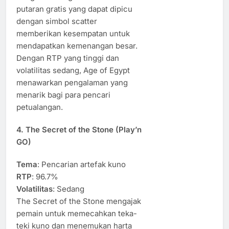
putaran gratis yang dapat dipicu
dengan simbol scatter
memberikan kesempatan untuk
mendapatkan kemenangan besar.
Dengan RTP yang tinggi dan
volatilitas sedang, Age of Egypt
menawarkan pengalaman yang
menarik bagi para pencari
petualangan.
4.
The Secret of the Stone (Play’n
GO)
Tema
: Pencarian artefak kuno
RTP
: 96.7%
Volatilitas
: Sedang
The Secret of the Stone mengajak
pemain untuk memecahkan teka-
teki kuno dan menemukan harta