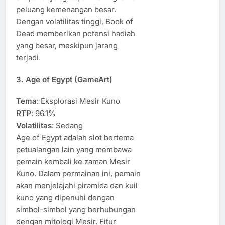
peluang kemenangan besar.
Dengan volatilitas tinggi, Book of
Dead memberikan potensi hadiah
yang besar, meskipun jarang
terjadi.
3.
Age of Egypt (GameArt)
Tema
: Eksplorasi Mesir Kuno
RTP
: 96.1%
Volatilitas
: Sedang
Age of Egypt adalah slot bertema
petualangan lain yang membawa
pemain kembali ke zaman Mesir
Kuno. Dalam permainan ini, pemain
akan menjelajahi piramida dan kuil
kuno yang dipenuhi dengan
simbol-simbol yang berhubungan
dengan mitologi Mesir. Fitur