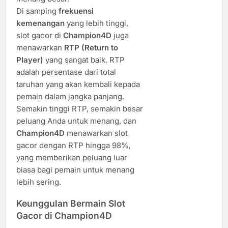
Di samping
frekuensi
kemenangan
yang lebih tinggi,
slot gacor di
Champion4D
juga
menawarkan
RTP (Return to
Player)
yang sangat baik. RTP
adalah persentase dari total
taruhan yang akan kembali kepada
pemain dalam jangka panjang.
Semakin tinggi RTP, semakin besar
peluang Anda untuk menang, dan
Champion4D
menawarkan slot
gacor dengan RTP hingga 98%,
yang memberikan peluang luar
biasa bagi pemain untuk menang
lebih sering.
Keunggulan Bermain Slot
Gacor di Champion4D