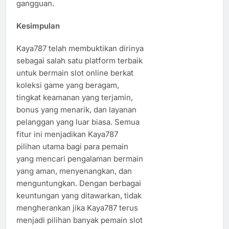
gangguan.
Kesimpulan
Kaya787 telah membuktikan dirinya
sebagai salah satu platform terbaik
untuk bermain slot online berkat
koleksi game yang beragam,
tingkat keamanan yang terjamin,
bonus yang menarik, dan layanan
pelanggan yang luar biasa. Semua
fitur ini menjadikan Kaya787
pilihan utama bagi para pemain
yang mencari pengalaman bermain
yang aman, menyenangkan, dan
menguntungkan. Dengan berbagai
keuntungan yang ditawarkan, tidak
mengherankan jika Kaya787 terus
menjadi pilihan banyak pemain slot