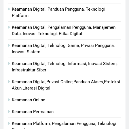
Keamanan Digital, Panduan Pengguna, Teknologi
Platform
Keamanan Digital, Pengalaman Pengguna, Manajemen
Data, Inovasi Teknologi, Etika Digital
Keamanan Digital, Teknologi Game, Privasi Pengguna,
Inovasi Sistem
Keamanan Digital, Teknologi Informasi, Inovasi Sistem,
Infrastruktur Siber
Keamanan Digital,Privasi Online,Panduan Akses,Proteksi
Akun,Literasi Digital
Keamanan Online
Keamanan Permainan
Keamanan Platform, Pengalaman Pengguna, Teknologi