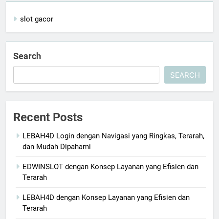
slot gacor
Search
SEARCH
Recent Posts
LEBAH4D Login dengan Navigasi yang Ringkas, Terarah,
dan Mudah Dipahami
EDWINSLOT dengan Konsep Layanan yang Efisien dan
Terarah
LEBAH4D dengan Konsep Layanan yang Efisien dan
Terarah