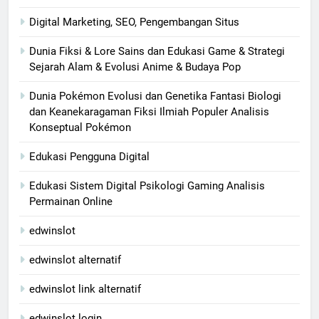
Digital Marketing, SEO, Pengembangan Situs
Dunia Fiksi & Lore Sains dan Edukasi Game & Strategi
Sejarah Alam & Evolusi Anime & Budaya Pop
Dunia Pokémon Evolusi dan Genetika Fantasi Biologi
dan Keanekaragaman Fiksi Ilmiah Populer Analisis
Konseptual Pokémon
Edukasi Pengguna Digital
Edukasi Sistem Digital Psikologi Gaming Analisis
Permainan Online
edwinslot
edwinslot alternatif
edwinslot link alternatif
edwinslot login