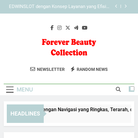
Skip
LEBAH4D dengan Konsep Layanan yang Efisien
to
dan Terarah
content
KAYA787 dengan Konsep Layanan yang Efisien
dan Terarah
LEBAH4D Login dengan Navigasi yang Ringkas,
Terarah, dan Mudah Dipahami
EDWINSLOT dengan Konsep Layanan yang Efisien
dan Terarah
Forever Beauty
LEBAH4D dengan Konsep Layanan yang Efisien
Temukan Produk Kecantikan Berkualitas Di
dan Terarah
NEWSLETTER
RANDOM NEWS
Collection
Forever Beauty Collection. Untuk Perawatan
KAYA787 dengan Konsep Layanan yang Efisien
dan Terarah
Kulit Dan Tubuh Anda.
MENU
BAH4D Login dengan Navigasi yang Ringkas, Terarah, dan M
HEADLINES
Weeks Ago