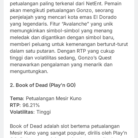
petualangan paling terkenal dari NetEnt. Pemain
akan mengikuti petualangan Gonzo, seorang
penjelajah yang mencari kota emas El Dorado
yang legendaris. Fitur “Avalanche” yang unik
memungkinkan simbol-simbol yang menang
meledak dan digantikan dengan simbol baru,
memberi peluang untuk kemenangan berturut-turut
dalam satu putaran. Dengan RTP yang cukup
tinggi dan volatilitas sedang, Gonzo’s Quest
menawarkan pengalaman yang menarik dan
menguntungkan.
2.
Book of Dead (Play’n GO)
Tema
: Petualangan Mesir Kuno
RTP
: 96.21%
Volatilitas
: Tinggi
Book of Dead adalah slot bertema petualangan
Mesir Kuno yang sangat populer, dirilis oleh Play’n