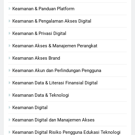
Keamanan & Panduan Platform
Keamanan & Pengalaman Akses Digital
Keamanan & Privasi Digital
Keamanan Akses & Manajemen Perangkat
Keamanan Akses Brand
Keamanan Akun dan Perlindungan Pengguna
Keamanan Data & Literasi Finansial Digital
Keamanan Data & Teknologi
Keamanan Digital
Keamanan Digital dan Manajemen Akses
Keamanan Digital Risiko Pengguna Edukasi Teknologi