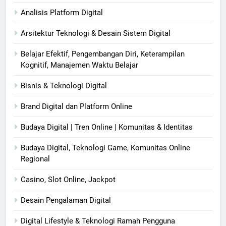
Analisis Platform Digital
Arsitektur Teknologi & Desain Sistem Digital
Belajar Efektif, Pengembangan Diri, Keterampilan
Kognitif, Manajemen Waktu Belajar
Bisnis & Teknologi Digital
Brand Digital dan Platform Online
Budaya Digital | Tren Online | Komunitas & Identitas
Budaya Digital, Teknologi Game, Komunitas Online
Regional
Casino, Slot Online, Jackpot
Desain Pengalaman Digital
Digital Lifestyle & Teknologi Ramah Pengguna