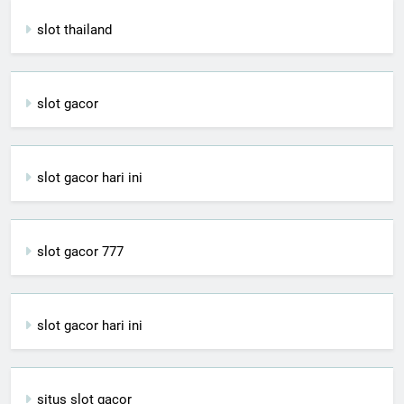
slot thailand
slot gacor
slot gacor hari ini
slot gacor 777
slot gacor hari ini
situs slot gacor