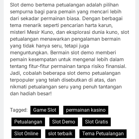
Slot demo bertema petualangan adalah pilihan
sempurna bagi para pemain yang mencari lebih
dari sekadar permainan biasa. Dengan berbagai
tema menarik seperti pencarian harta karun,
misteri Mesir Kuno, dan eksplorasi dunia kuno, slot
petualangan menawarkan pengalaman bermain
yang tidak hanya seru, tetapi juga
menguntungkan. Bermain slot demo memberi
pemain kesempatan untuk mengenal lebih dalam
tentang fitur-fitur permainan tanpa risiko finansial.
Jadi, cobalah beberapa slot demo petualangan
terpopuler yang telah disebutkan di atas, dan
nikmati petualangan seru yang penuh tantangan
dan hadiah besar!
Tagged:
Game Slot
permainan kasino
Petualangan
Slot Demo
Slot Gratis
Slot Online
slot terbaik
Tema Petualangan