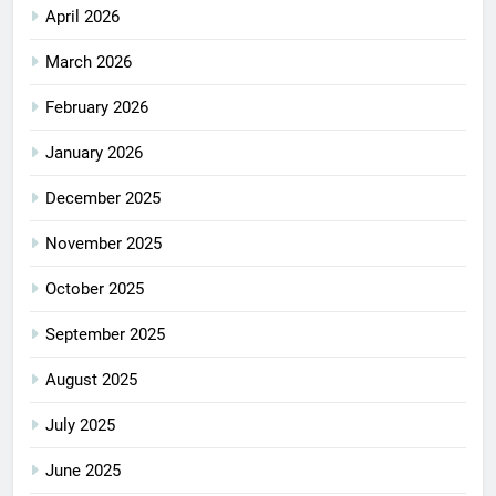
April 2026
March 2026
February 2026
January 2026
December 2025
November 2025
October 2025
September 2025
August 2025
July 2025
June 2025