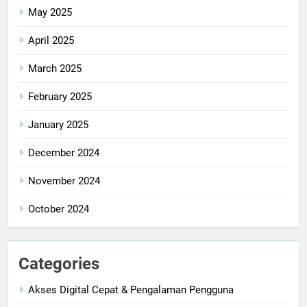
May 2025
April 2025
March 2025
February 2025
January 2025
December 2024
November 2024
October 2024
Categories
Akses Digital Cepat & Pengalaman Pengguna