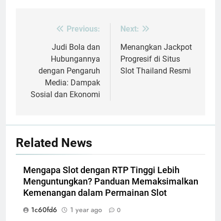
Previous:
Next:
Post
navigation
Judi Bola dan
Menangkan Jackpot
Hubungannya
Progresif di Situs
dengan Pengaruh
Slot Thailand Resmi
Media: Dampak
Sosial dan Ekonomi
Related News
Mengapa Slot dengan RTP Tinggi Lebih
Menguntungkan? Panduan Memaksimalkan
Kemenangan dalam Permainan Slot
1c60fd6
1 year ago
0