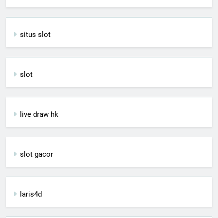
situs slot
slot
live draw hk
slot gacor
laris4d