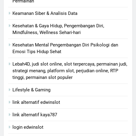
Permainan
Keamanan Siber & Analisis Data
Kesehatan & Gaya Hidup, Pengembangan Diri,
Mindfulness, Wellness Sehari-hari
Kesehatan Mental Pengembangan Diri Psikologi dan
Emosi Tips Hidup Sehat
Lebah4D, judi slot online, slot terpercaya, permainan judi,
strategi menang, platform slot, perjudian online, RTP
tinggi, permainan slot populer
Lifestyle & Gaming
link alternatif edwinslot
link alternatif kaya787
login edwinslot