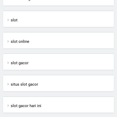
slot
slot online
slot gacor
situs slot gacor
slot gacor hari ini