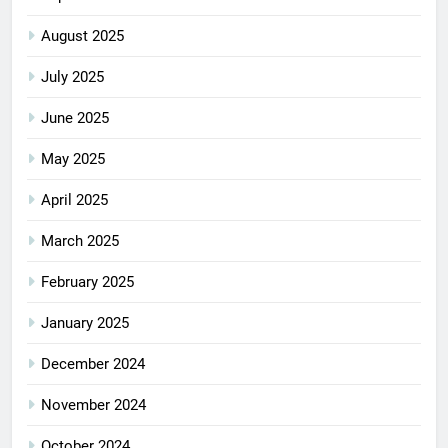
August 2025
July 2025
June 2025
May 2025
April 2025
March 2025
February 2025
January 2025
December 2024
November 2024
October 2024