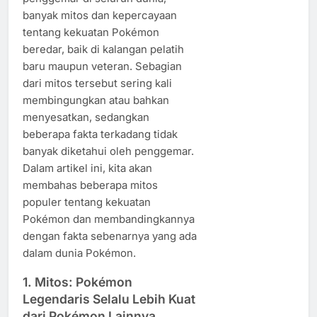
banyak mitos dan kepercayaan
tentang kekuatan Pokémon
beredar, baik di kalangan pelatih
baru maupun veteran. Sebagian
dari mitos tersebut sering kali
membingungkan atau bahkan
menyesatkan, sedangkan
beberapa fakta terkadang tidak
banyak diketahui oleh penggemar.
Dalam artikel ini, kita akan
membahas beberapa mitos
populer tentang kekuatan
Pokémon dan membandingkannya
dengan fakta sebenarnya yang ada
dalam dunia Pokémon.
1.
Mitos: Pokémon
Legendaris Selalu Lebih Kuat
dari Pokémon Lainnya