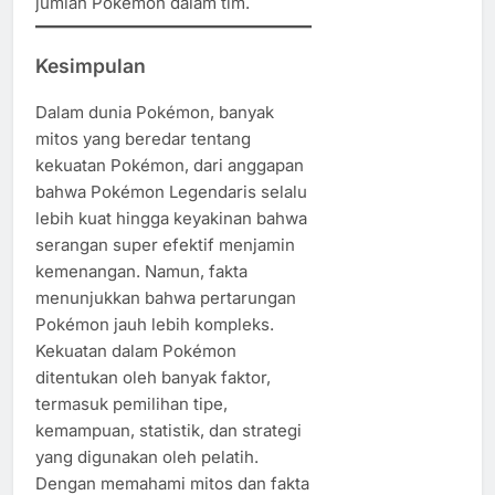
jumlah Pokémon dalam tim.
Kesimpulan
Dalam dunia Pokémon, banyak
mitos yang beredar tentang
kekuatan Pokémon, dari anggapan
bahwa Pokémon Legendaris selalu
lebih kuat hingga keyakinan bahwa
serangan super efektif menjamin
kemenangan. Namun, fakta
menunjukkan bahwa pertarungan
Pokémon jauh lebih kompleks.
Kekuatan dalam Pokémon
ditentukan oleh banyak faktor,
termasuk pemilihan tipe,
kemampuan, statistik, dan strategi
yang digunakan oleh pelatih.
Dengan memahami mitos dan fakta