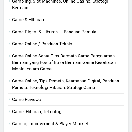
Gambling, Slot Machines, Online Casino, Strategi
Bermain
Game & Hiburan
Game Digital & Hiburan — Panduan Pemula
Game Online / Panduan Teknis
Game Online Sehat Tips Bermain Game Pengalaman
Bermain yang Positif Etika Bermain Game Kesehatan
Mental dalam Game
Game Online, Tips Pemain, Keamanan Digital, Panduan
Pemula, Teknologi Hiburan, Strategi Game
Game Reviews
Game, Hiburan, Teknologi
Gaming Improvement & Player Mindset