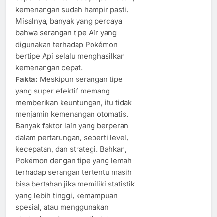
kemenangan sudah hampir pasti.
Misalnya, banyak yang percaya
bahwa serangan tipe Air yang
digunakan terhadap Pokémon
bertipe Api selalu menghasilkan
kemenangan cepat.
Fakta:
Meskipun serangan tipe
yang super efektif memang
memberikan keuntungan, itu tidak
menjamin kemenangan otomatis.
Banyak faktor lain yang berperan
dalam pertarungan, seperti level,
kecepatan, dan strategi. Bahkan,
Pokémon dengan tipe yang lemah
terhadap serangan tertentu masih
bisa bertahan jika memiliki statistik
yang lebih tinggi, kemampuan
spesial, atau menggunakan