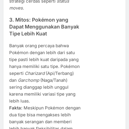
strategi cerdas seperti
status
moves
.
3.
Mitos: Pokémon yang
Dapat Menggunakan Banyak
Tipe Lebih Kuat
Banyak orang percaya bahwa
Pokémon dengan lebih dari satu
tipe pasti lebih kuat daripada yang
hanya memiliki satu tipe. Pokémon
seperti
Charizard
(Api/Terbang)
dan
Garchomp
(Naga/Tanah)
sering dianggap lebih unggul
karena memiliki variasi tipe yang
lebih luas.
Fakta:
Meskipun Pokémon dengan
dua tipe bisa mengakses lebih
banyak serangan dan memberi
lebih banyak fleksibilitas dalam