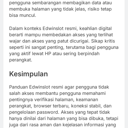
pengguna sembarangan membagikan data atau
membuka halaman yang tidak jelas, risiko tetap
bisa muncul.
Dalam konteks Edwinslot resmi, keahlian digital
berarti mampu membedakan akses yang terlihat
wajar dan akses yang patut dicurigai. Sikap kritis
seperti ini sangat penting, terutama bagi pengguna
yang aktif lewat HP atau sering berpindah
perangkat.
Kesimpulan
Panduan Edwinslot resmi agar pengguna tidak
salah akses membantu pengguna memahami
pentingnya verifikasi halaman, keamanan
perangkat, browser terbaru, koneksi stabil, dan
pengelolaan password. Akses yang tepat tidak
hanya dinilai dari halaman yang bisa dibuka, tetapi
juga dari rasa aman dan kejelasan informasi yang