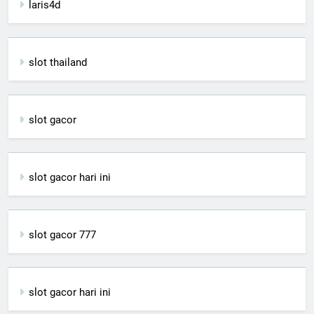
laris4d
slot thailand
slot gacor
slot gacor hari ini
slot gacor 777
slot gacor hari ini