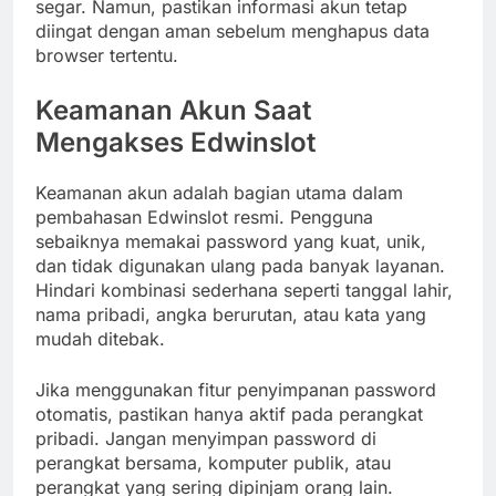
segar. Namun, pastikan informasi akun tetap
diingat dengan aman sebelum menghapus data
browser tertentu.
Keamanan Akun Saat
Mengakses Edwinslot
Keamanan akun adalah bagian utama dalam
pembahasan Edwinslot resmi. Pengguna
sebaiknya memakai password yang kuat, unik,
dan tidak digunakan ulang pada banyak layanan.
Hindari kombinasi sederhana seperti tanggal lahir,
nama pribadi, angka berurutan, atau kata yang
mudah ditebak.
Jika menggunakan fitur penyimpanan password
otomatis, pastikan hanya aktif pada perangkat
pribadi. Jangan menyimpan password di
perangkat bersama, komputer publik, atau
perangkat yang sering dipinjam orang lain.