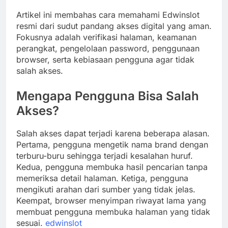
Artikel ini membahas cara memahami Edwinslot
resmi dari sudut pandang akses digital yang aman.
Fokusnya adalah verifikasi halaman, keamanan
perangkat, pengelolaan password, penggunaan
browser, serta kebiasaan pengguna agar tidak
salah akses.
Mengapa Pengguna Bisa Salah
Akses?
Salah akses dapat terjadi karena beberapa alasan.
Pertama, pengguna mengetik nama brand dengan
terburu-buru sehingga terjadi kesalahan huruf.
Kedua, pengguna membuka hasil pencarian tanpa
memeriksa detail halaman. Ketiga, pengguna
mengikuti arahan dari sumber yang tidak jelas.
Keempat, browser menyimpan riwayat lama yang
membuat pengguna membuka halaman yang tidak
sesuai.
edwinslot