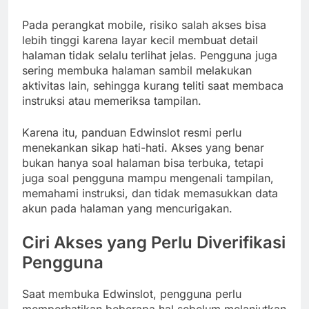
Pada perangkat mobile, risiko salah akses bisa
lebih tinggi karena layar kecil membuat detail
halaman tidak selalu terlihat jelas. Pengguna juga
sering membuka halaman sambil melakukan
aktivitas lain, sehingga kurang teliti saat membaca
instruksi atau memeriksa tampilan.
Karena itu, panduan Edwinslot resmi perlu
menekankan sikap hati-hati. Akses yang benar
bukan hanya soal halaman bisa terbuka, tetapi
juga soal pengguna mampu mengenali tampilan,
memahami instruksi, dan tidak memasukkan data
akun pada halaman yang mencurigakan.
Ciri Akses yang Perlu Diverifikasi
Pengguna
Saat membuka Edwinslot, pengguna perlu