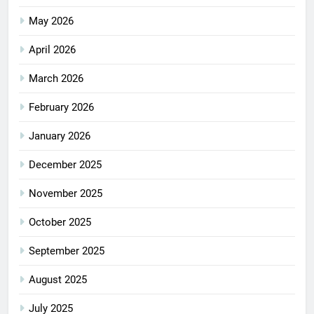
May 2026
April 2026
March 2026
February 2026
January 2026
December 2025
November 2025
October 2025
September 2025
August 2025
July 2025