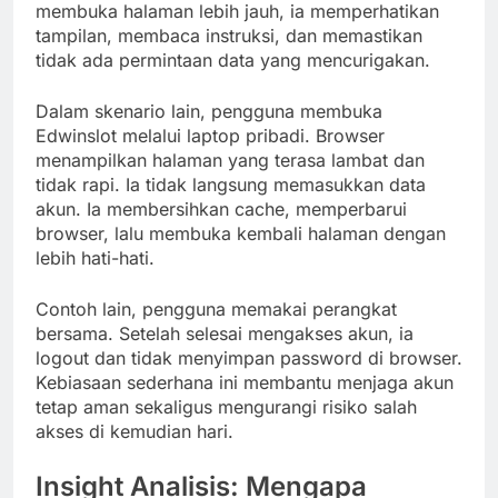
membuka halaman lebih jauh, ia memperhatikan
tampilan, membaca instruksi, dan memastikan
tidak ada permintaan data yang mencurigakan.
Dalam skenario lain, pengguna membuka
Edwinslot melalui laptop pribadi. Browser
menampilkan halaman yang terasa lambat dan
tidak rapi. Ia tidak langsung memasukkan data
akun. Ia membersihkan cache, memperbarui
browser, lalu membuka kembali halaman dengan
lebih hati-hati.
Contoh lain, pengguna memakai perangkat
bersama. Setelah selesai mengakses akun, ia
logout dan tidak menyimpan password di browser.
Kebiasaan sederhana ini membantu menjaga akun
tetap aman sekaligus mengurangi risiko salah
akses di kemudian hari.
Insight Analisis: Mengapa