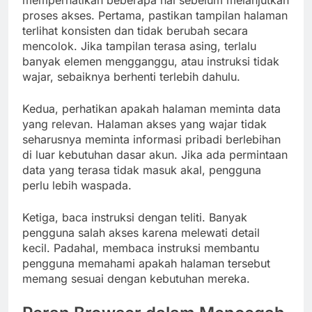
memperhatikan beberapa hal sebelum melanjutkan
proses akses. Pertama, pastikan tampilan halaman
terlihat konsisten dan tidak berubah secara
mencolok. Jika tampilan terasa asing, terlalu
banyak elemen mengganggu, atau instruksi tidak
wajar, sebaiknya berhenti terlebih dahulu.
Kedua, perhatikan apakah halaman meminta data
yang relevan. Halaman akses yang wajar tidak
seharusnya meminta informasi pribadi berlebihan
di luar kebutuhan dasar akun. Jika ada permintaan
data yang terasa tidak masuk akal, pengguna
perlu lebih waspada.
Ketiga, baca instruksi dengan teliti. Banyak
pengguna salah akses karena melewati detail
kecil. Padahal, membaca instruksi membantu
pengguna memahami apakah halaman tersebut
memang sesuai dengan kebutuhan mereka.