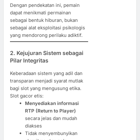
Dengan pendekatan ini, pemain
dapat menikmati permainan
sebagai bentuk hiburan, bukan
sebagai alat eksploitasi psikologis
yang mendorong perilaku adiktif.
2. Kejujuran Sistem sebagai
Pilar Integritas
Keberadaan sistem yang adil dan
transparan menjadi syarat mutlak
bagi slot yang mengusung etika.
Slot gacor etis:
Menyediakan informasi
RTP (Return to Player)
secara jelas dan mudah
diakses
Tidak menyembunyikan