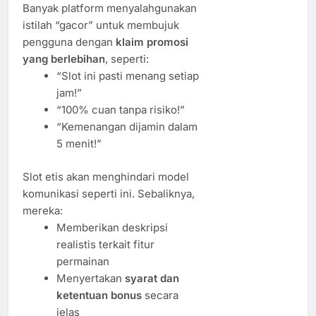
Banyak platform menyalahgunakan
istilah “gacor” untuk membujuk
pengguna dengan
klaim promosi
yang berlebihan
, seperti:
“Slot ini pasti menang setiap
jam!”
“100% cuan tanpa risiko!”
“Kemenangan dijamin dalam
5 menit!”
Slot etis akan menghindari model
komunikasi seperti ini. Sebaliknya,
mereka:
Memberikan deskripsi
realistis terkait fitur
permainan
Menyertakan
syarat dan
ketentuan bonus
secara
jelas