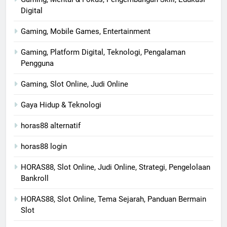
Digital
Gaming, Mobile Games, Entertainment
Gaming, Platform Digital, Teknologi, Pengalaman
Pengguna
Gaming, Slot Online, Judi Online
Gaya Hidup & Teknologi
horas88 alternatif
horas88 login
HORAS88, Slot Online, Judi Online, Strategi, Pengelolaan
Bankroll
HORAS88, Slot Online, Tema Sejarah, Panduan Bermain
Slot