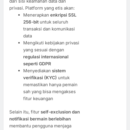
dari sisi keamanan data dan
privasi. Platform yang etis akan:
Menerapkan
enkripsi SSL
256-bit
untuk seluruh
transaksi dan komunikasi
data
Mengikuti kebijakan privasi
yang sesuai dengan
regulasi internasional
seperti GDPR
Menyediakan
sistem
verifikasi (KYC)
untuk
memastikan hanya pemain
sah yang bisa mengakses
fitur keuangan
Selain itu, fitur
self-exclusion dan
notifikasi bermain berlebihan
membantu pengguna menjaga