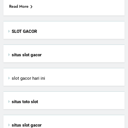
Read More
SLOT GACOR
situs slot gacor
slot gacor hari ini
situs toto slot
situs slot gacor