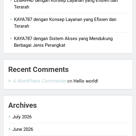
LEBAH4D dengan Konsep Layanan yang Efisien dan
Terarah
KAYA787 dengan Konsep Layanan yang Efisien dan
Terarah
KAYA787 dengan Sistem Akses yang Mendukung
Berbagai Jenis Perangkat
Recent Comments
A WordPress Commenter
on
Hello world!
Archives
July 2026
June 2026