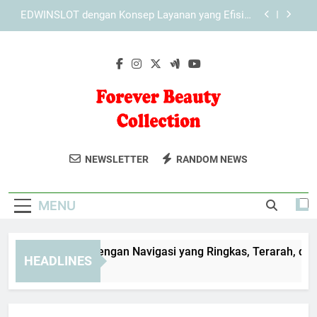
Skip
LEBAH4D dengan Konsep Layanan yang Efisien
to
dan Terarah
content
KAYA787 dengan Konsep Layanan yang Efisien
dan Terarah
LEBAH4D Login dengan Navigasi yang Ringkas,
Terarah, dan Mudah Dipahami
EDWINSLOT dengan Konsep Layanan yang Efisien
dan Terarah
Forever Beauty
LEBAH4D dengan Konsep Layanan yang Efisien
Temukan Produk Kecantikan Berkualitas Di
dan Terarah
NEWSLETTER
RANDOM NEWS
Collection
Forever Beauty Collection. Untuk Perawatan
KAYA787 dengan Konsep Layanan yang Efisien
dan Terarah
Kulit Dan Tubuh Anda.
MENU
BAH4D Login dengan Navigasi yang Ringkas, Terarah, dan M
HEADLINES
Week Ago