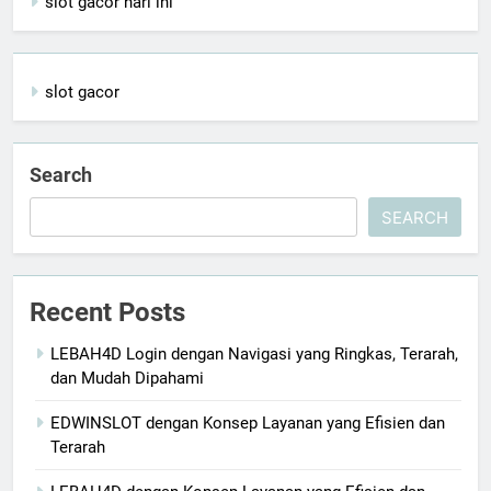
slot gacor hari ini
slot gacor
Search
SEARCH
Recent Posts
LEBAH4D Login dengan Navigasi yang Ringkas, Terarah,
dan Mudah Dipahami
EDWINSLOT dengan Konsep Layanan yang Efisien dan
Terarah