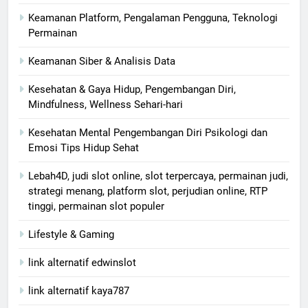
Keamanan Platform, Pengalaman Pengguna, Teknologi
Permainan
Keamanan Siber & Analisis Data
Kesehatan & Gaya Hidup, Pengembangan Diri,
Mindfulness, Wellness Sehari-hari
Kesehatan Mental Pengembangan Diri Psikologi dan
Emosi Tips Hidup Sehat
Lebah4D, judi slot online, slot terpercaya, permainan judi,
strategi menang, platform slot, perjudian online, RTP
tinggi, permainan slot populer
Lifestyle & Gaming
link alternatif edwinslot
link alternatif kaya787