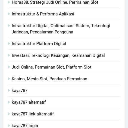
Horas88, Strategi Judi Online, Permainan Slot
Infrastruktur & Performa Aplikasi
Infrastruktur Digital, Optimalisasi Sistem, Teknologi
Jaringan, Pengalaman Pengguna
Infrastruktur Platform Digital
Investasi, Teknologi Keuangan, Keamanan Digital
Judi Online, Permainan Slot, Platform Slot
Kasino, Mesin Slot, Panduan Permainan
kaya787
kaya787 alternatif
kaya787 link alternatif
kaya787 login