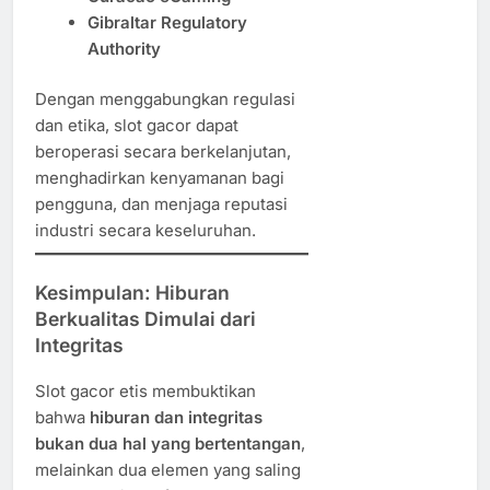
Gibraltar Regulatory
Authority
Dengan menggabungkan regulasi
dan etika, slot gacor dapat
beroperasi secara berkelanjutan,
menghadirkan kenyamanan bagi
pengguna, dan menjaga reputasi
industri secara keseluruhan.
Kesimpulan: Hiburan
Berkualitas Dimulai dari
Integritas
Slot gacor etis membuktikan
bahwa
hiburan dan integritas
bukan dua hal yang bertentangan
,
melainkan dua elemen yang saling