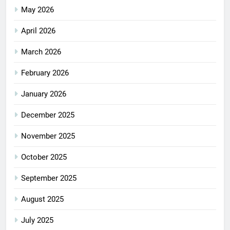
May 2026
April 2026
March 2026
February 2026
January 2026
December 2025
November 2025
October 2025
September 2025
August 2025
July 2025