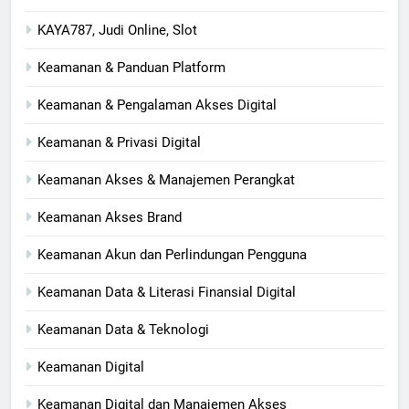
KAYA787, Judi Online, Slot
Keamanan & Panduan Platform
Keamanan & Pengalaman Akses Digital
Keamanan & Privasi Digital
Keamanan Akses & Manajemen Perangkat
Keamanan Akses Brand
Keamanan Akun dan Perlindungan Pengguna
Keamanan Data & Literasi Finansial Digital
Keamanan Data & Teknologi
Keamanan Digital
Keamanan Digital dan Manajemen Akses