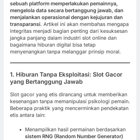
sebuah platform memperlakukan pemainnya,
mengelola data secara bertanggung jawab, dan
menjalankan operasional dengan kejujuran dan
transparansi
. Artikel ini akan membahas mengapa
integritas menjadi bagian penting dari kesuksesan
jangka panjang dalam industri slot online dan
bagaimana hiburan digital bisa tetap
menyenangkan tanpa melanggar prinsip moral.
1. Hiburan Tanpa Eksploitasi: Slot Gacor
yang Bertanggung Jawab
Slot gacor yang etis dirancang untuk memberikan
kesenangan tanpa memanipulasi psikologi pemain.
Beberapa praktik yang mencerminkan pendekatan
etis antara lain:
Menampilkan hasil permainan berdasarkan
sistem RNG (Random Number Generator)