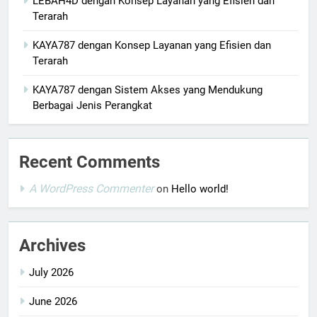
LEBAH4D dengan Konsep Layanan yang Efisien dan
Terarah
KAYA787 dengan Konsep Layanan yang Efisien dan
Terarah
KAYA787 dengan Sistem Akses yang Mendukung
Berbagai Jenis Perangkat
Recent Comments
A WordPress Commenter
on
Hello world!
Archives
July 2026
June 2026