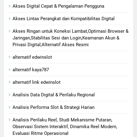
Akses Digital Cepat & Pengalaman Pengguna
Akses Lintas Perangkat dan Kompatibilitas Digital
Akses Ringan untuk Koneksi Lambat,Optimasi Browser &
Jaringan,Stabilitas Sesi dan Login,Keamanan Akun &
Privasi Digital,Alternatif Akses Resmi
alternatif edwinslot
alternatif kaya787
alternatif link edwinslot
Analisis Data Digital & Perilaku Regional
Analisis Performa Slot & Strategi Harian
Analisis Perilaku Reel, Studi Mekanisme Putaran,
Observasi Sistem Interaktif, Dinamika Reel Modern,
Evaluasi Ritme Operasional