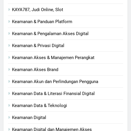
KAYA787, Judi Online, Slot
Keamanan & Panduan Platform
Keamanan & Pengalaman Akses Digital
Keamanan & Privasi Digital
Keamanan Akses & Manajemen Perangkat
Keamanan Akses Brand
Keamanan Akun dan Perlindungan Pengguna
Keamanan Data & Literasi Finansial Digital
Keamanan Data & Teknologi
Keamanan Digital
Keamanan Digital dan Manajemen Akses