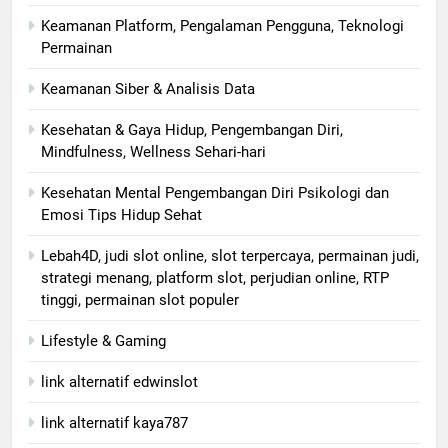
Keamanan Platform, Pengalaman Pengguna, Teknologi
Permainan
Keamanan Siber & Analisis Data
Kesehatan & Gaya Hidup, Pengembangan Diri,
Mindfulness, Wellness Sehari-hari
Kesehatan Mental Pengembangan Diri Psikologi dan
Emosi Tips Hidup Sehat
Lebah4D, judi slot online, slot terpercaya, permainan judi,
strategi menang, platform slot, perjudian online, RTP
tinggi, permainan slot populer
Lifestyle & Gaming
link alternatif edwinslot
link alternatif kaya787