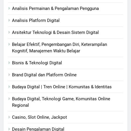
Analisis Permainan & Pengalaman Pengguna
Analisis Platform Digital
Arsitektur Teknologi & Desain Sistem Digital
Belajar Efektif, Pengembangan Diri, Keterampilan
Kognitif, Manajemen Waktu Belajar
Bisnis & Teknologi Digital
Brand Digital dan Platform Online
Budaya Digital | Tren Online | Komunitas & Identitas
Budaya Digital, Teknologi Game, Komunitas Online
Regional
Casino, Slot Online, Jackpot
Desain Pengalaman Digital