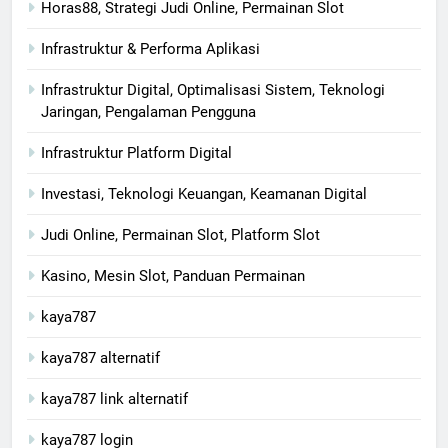
Horas88, Strategi Judi Online, Permainan Slot
Infrastruktur & Performa Aplikasi
Infrastruktur Digital, Optimalisasi Sistem, Teknologi
Jaringan, Pengalaman Pengguna
Infrastruktur Platform Digital
Investasi, Teknologi Keuangan, Keamanan Digital
Judi Online, Permainan Slot, Platform Slot
Kasino, Mesin Slot, Panduan Permainan
kaya787
kaya787 alternatif
kaya787 link alternatif
kaya787 login