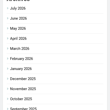
July 2026
June 2026
May 2026
April 2026
March 2026
February 2026
January 2026
December 2025
November 2025
October 2025
September 2025