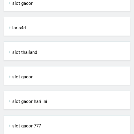
slot gacor
laris4d
slot thailand
slot gacor
slot gacor hari ini
slot gacor 777