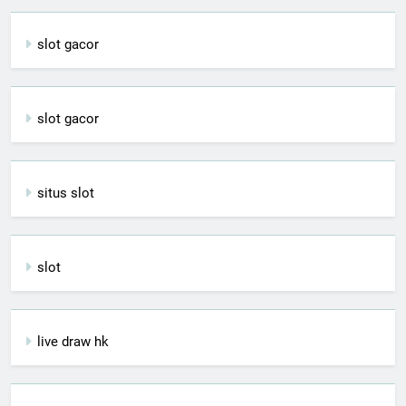
slot gacor
slot gacor
situs slot
slot
live draw hk