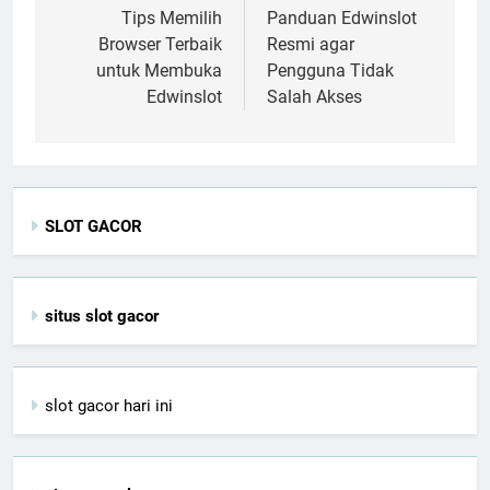
navigation
Tips Memilih
Panduan Edwinslot
Browser Terbaik
Resmi agar
untuk Membuka
Pengguna Tidak
Edwinslot
Salah Akses
SLOT GACOR
situs slot gacor
slot gacor hari ini