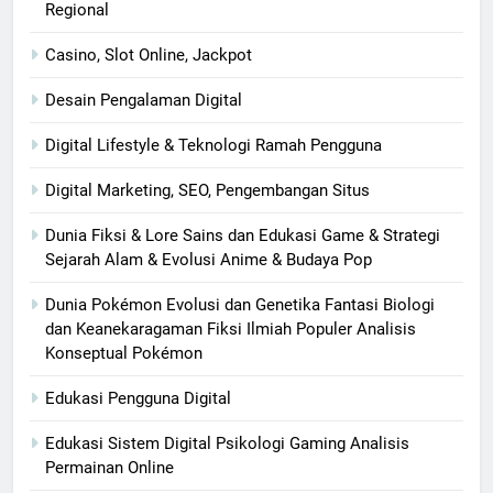
Regional
Casino, Slot Online, Jackpot
Desain Pengalaman Digital
Digital Lifestyle & Teknologi Ramah Pengguna
Digital Marketing, SEO, Pengembangan Situs
Dunia Fiksi & Lore Sains dan Edukasi Game & Strategi
Sejarah Alam & Evolusi Anime & Budaya Pop
Dunia Pokémon Evolusi dan Genetika Fantasi Biologi
dan Keanekaragaman Fiksi Ilmiah Populer Analisis
Konseptual Pokémon
Edukasi Pengguna Digital
Edukasi Sistem Digital Psikologi Gaming Analisis
Permainan Online