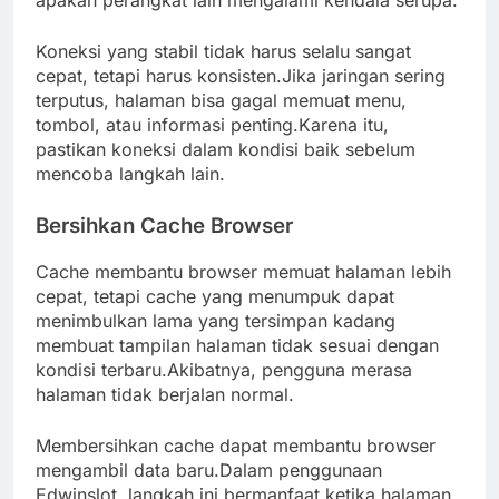
Koneksi yang stabil tidak harus selalu sangat
cepat, tetapi harus konsisten.Jika jaringan sering
terputus, halaman bisa gagal memuat menu,
tombol, atau informasi penting.Karena itu,
pastikan koneksi dalam kondisi baik sebelum
mencoba langkah lain.
Bersihkan Cache Browser
Cache membantu browser memuat halaman lebih
cepat, tetapi cache yang menumpuk dapat
menimbulkan lama yang tersimpan kadang
membuat tampilan halaman tidak sesuai dengan
kondisi terbaru.Akibatnya, pengguna merasa
halaman tidak berjalan normal.
Membersihkan cache dapat membantu browser
mengambil data baru.Dalam penggunaan
Edwinslot, langkah ini bermanfaat ketika halaman