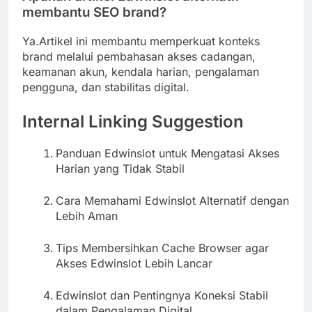
membantu SEO brand?
Ya.Artikel ini membantu memperkuat konteks
brand melalui pembahasan akses cadangan,
keamanan akun, kendala harian, pengalaman
pengguna, dan stabilitas digital.
Internal Linking Suggestion
Panduan Edwinslot untuk Mengatasi Akses
Harian yang Tidak Stabil
Cara Memahami Edwinslot Alternatif dengan
Lebih Aman
Tips Membersihkan Cache Browser agar
Akses Edwinslot Lebih Lancar
Edwinslot dan Pentingnya Koneksi Stabil
dalam Pengalaman Digital