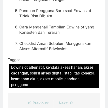
Panduan Pengguna Baru saat Edwinslot
Tidak Bisa Dibuka
Cara Mengenali Tampilan Edwinslot yang
Konsisten dan Terarah
Checklist Aman Sebelum Menggunakan
Akses Alternatif Edwinslot
Tagged:
Edwinslot alternatif, kendala akses harian, akses
cadangan, solusi akses digital, stabilitas koneksi,
keamanan akun, akses mobile, panduan
pengguna
Previous:
Next:
Post