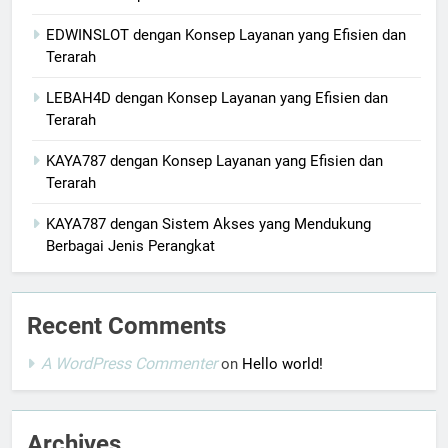
EDWINSLOT dengan Konsep Layanan yang Efisien dan
Terarah
LEBAH4D dengan Konsep Layanan yang Efisien dan
Terarah
KAYA787 dengan Konsep Layanan yang Efisien dan
Terarah
KAYA787 dengan Sistem Akses yang Mendukung
Berbagai Jenis Perangkat
Recent Comments
A WordPress Commenter
on
Hello world!
Archives