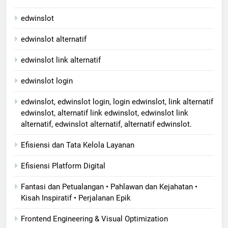
edwinslot
edwinslot alternatif
edwinslot link alternatif
edwinslot login
edwinslot, edwinslot login, login edwinslot, link alternatif
edwinslot, alternatif link edwinslot, edwinslot link
alternatif, edwinslot alternatif, alternatif edwinslot.
Efisiensi dan Tata Kelola Layanan
Efisiensi Platform Digital
Fantasi dan Petualangan • Pahlawan dan Kejahatan •
Kisah Inspiratif • Perjalanan Epik
Frontend Engineering & Visual Optimization