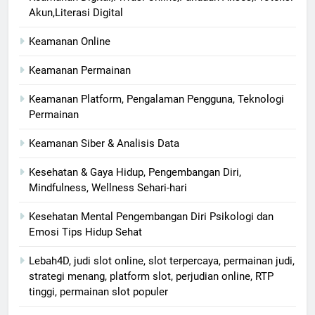
Akun,Literasi Digital
Keamanan Online
Keamanan Permainan
Keamanan Platform, Pengalaman Pengguna, Teknologi
Permainan
Keamanan Siber & Analisis Data
Kesehatan & Gaya Hidup, Pengembangan Diri,
Mindfulness, Wellness Sehari-hari
Kesehatan Mental Pengembangan Diri Psikologi dan
Emosi Tips Hidup Sehat
Lebah4D, judi slot online, slot terpercaya, permainan judi,
strategi menang, platform slot, perjudian online, RTP
tinggi, permainan slot populer