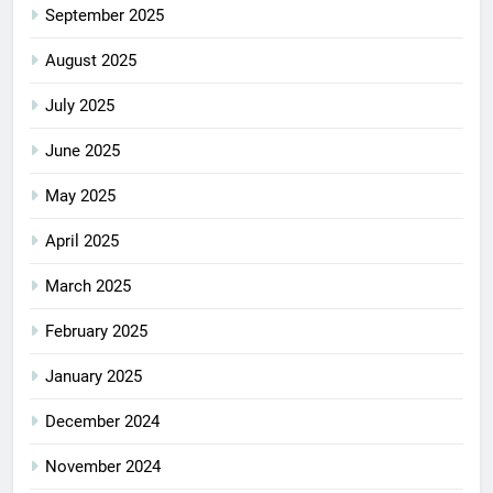
September 2025
August 2025
July 2025
June 2025
May 2025
April 2025
March 2025
February 2025
January 2025
December 2024
November 2024