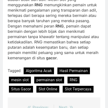
menggunakan
RNG
memungkinkan pemain untuk
menikmati pengalaman yang transparan dan adil,
terlepas dari berapa sering mereka bermain atau
berapa banyak taruhan yang mereka pasang.
Dengan memahami peran
RNG
, pemain dapat
bermain dengan lebih bijak dan menikmati
permainan tanpa khawatir tentang manipulasi atau
ketidakadilan. RNG memastikan bahwa setiap
putaran adalah kesempatan baru, dan setiap
pemain memiliki peluang yang sama untuk meraih
kemenangan di situs
gacor
.
Tagged:
Algoritma Acak
Hasil Permainan
mesin slot
permainan slot
RNG
Situs Gacor
Slot Online
Slot Terpercaya
Previous:
Next: