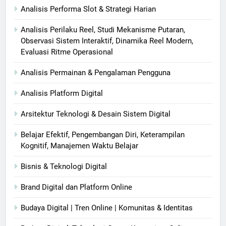
Analisis Performa Slot & Strategi Harian
Analisis Perilaku Reel, Studi Mekanisme Putaran,
Observasi Sistem Interaktif, Dinamika Reel Modern,
Evaluasi Ritme Operasional
Analisis Permainan & Pengalaman Pengguna
Analisis Platform Digital
Arsitektur Teknologi & Desain Sistem Digital
Belajar Efektif, Pengembangan Diri, Keterampilan
Kognitif, Manajemen Waktu Belajar
Bisnis & Teknologi Digital
Brand Digital dan Platform Online
Budaya Digital | Tren Online | Komunitas & Identitas