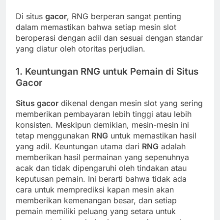
Di situs
gacor
, RNG berperan sangat penting
dalam memastikan bahwa setiap mesin slot
beroperasi dengan adil dan sesuai dengan standar
yang diatur oleh otoritas perjudian.
1.
Keuntungan RNG untuk Pemain di Situs
Gacor
Situs gacor
dikenal dengan mesin slot yang sering
memberikan pembayaran lebih tinggi atau lebih
konsisten. Meskipun demikian, mesin-mesin ini
tetap menggunakan
RNG
untuk memastikan hasil
yang adil. Keuntungan utama dari
RNG
adalah
memberikan hasil permainan yang sepenuhnya
acak dan tidak dipengaruhi oleh tindakan atau
keputusan pemain. Ini berarti bahwa tidak ada
cara untuk memprediksi kapan mesin akan
memberikan kemenangan besar, dan setiap
pemain memiliki peluang yang setara untuk