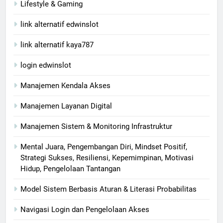
Lifestyle & Gaming
link alternatif edwinslot
link alternatif kaya787
login edwinslot
Manajemen Kendala Akses
Manajemen Layanan Digital
Manajemen Sistem & Monitoring Infrastruktur
Mental Juara, Pengembangan Diri, Mindset Positif,
Strategi Sukses, Resiliensi, Kepemimpinan, Motivasi
Hidup, Pengelolaan Tantangan
Model Sistem Berbasis Aturan & Literasi Probabilitas
Navigasi Login dan Pengelolaan Akses