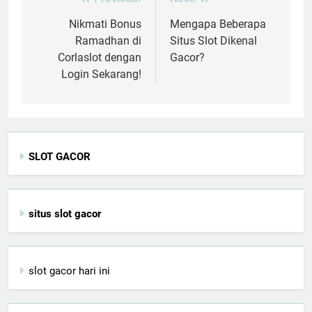
Post
navigation
Nikmati Bonus
Mengapa Beberapa
Ramadhan di
Situs Slot Dikenal
Corlaslot dengan
Gacor?
Login Sekarang!
SLOT GACOR
situs slot gacor
slot gacor hari ini