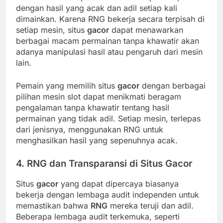
dengan hasil yang acak dan adil setiap kali
dimainkan. Karena RNG bekerja secara terpisah di
setiap mesin, situs
gacor
dapat menawarkan
berbagai macam permainan tanpa khawatir akan
adanya manipulasi hasil atau pengaruh dari mesin
lain.
Pemain yang memilih situs
gacor
dengan berbagai
pilihan mesin slot dapat menikmati beragam
pengalaman tanpa khawatir tentang hasil
permainan yang tidak adil. Setiap mesin, terlepas
dari jenisnya, menggunakan RNG untuk
menghasilkan hasil yang sepenuhnya acak.
4.
RNG dan Transparansi di Situs Gacor
Situs
gacor
yang dapat dipercaya biasanya
bekerja dengan lembaga audit independen untuk
memastikan bahwa
RNG
mereka teruji dan adil.
Beberapa lembaga audit terkemuka, seperti