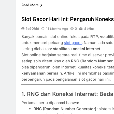
Read More
Slot Gacor Hari Ini: Pengaruh Koneksi
1c60fd6
11 Months Ago
0
5 Mins
Banyak pemain slot online fokus pada
RTP, volatili
untuk mencari peluang
slot gacor
. Namun, ada satu
sering diabaikan:
stabilitas koneksi internet
.
Slot online berjalan secara real-time di server prov
setiap spin ditentukan oleh
RNG (Random Number 
bisa dipengaruhi oleh internet, kualitas koneksi t
kenyamanan bermain
. Artikel ini membahas bagai
berpengaruh pada pengalaman slot gacor hari ini.
1. RNG dan Koneksi Internet: Bed
Pertama, perlu dipahami bahwa:
RNG (Random Number Generator):
sistem in