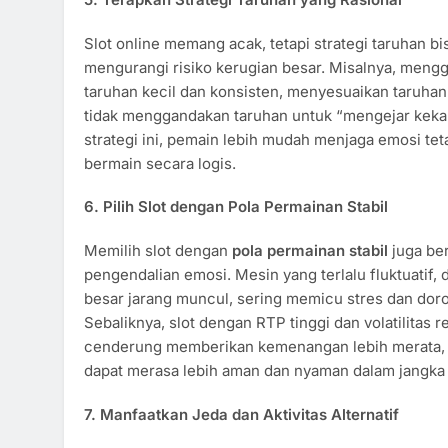
Slot online memang acak, tetapi strategi taruhan 
mengurangi risiko kerugian besar. Misalnya, meng
taruhan kecil dan konsisten, menyesuaikan taruha
tidak menggandakan taruhan untuk “mengejar keka
strategi ini, pemain lebih mudah menjaga emosi teta
bermain secara logis.
6. Pilih Slot dengan Pola Permainan Stabil
Memilih slot dengan
pola permainan stabil
juga be
pengendalian emosi. Mesin yang terlalu fluktuatif
besar jarang muncul, sering memicu stres dan dor
Sebaliknya, slot dengan RTP tinggi dan volatilitas
cenderung memberikan kemenangan lebih merata,
dapat merasa lebih aman dan nyaman dalam jangka
7. Manfaatkan Jeda dan Aktivitas Alternatif