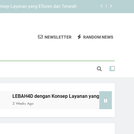
ep Layanan yang Efisien dan Terarah
ep Layanan yang Efisien dan Terarah
sep Layanan yang Efisien dan Terarah
NEWSLETTER
RANDOM NEWS
Ringkas, Terarah, dan Mudah Dipahami
tuk Perawatan Kulit Dan Tubuh Anda.
ep Layanan yang Efisien dan Terarah
ep Layanan yang Efisien dan Terarah
sep Layanan yang Efisien dan Terarah
4D dengan Konsep Layanan yang Efisien dan Terarah
K
 Ago
3