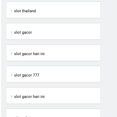
slot thailand
slot gacor
slot gacor hari ini
slot gacor 777
slot gacor hari ini