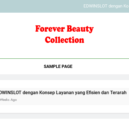
EDWINSLOT dengan Kons
LEBAH4D dengan Kons
KAYA787 dengan Kon
LEBAH4D Login dengan Navigasi yang 
ever Beauty Collection
oduk Kecantikan Berkualitas Di Forever Beauty Collection. Un
EDWINSLOT dengan Kons
SAMPLE PAGE
LEBAH4D dengan Kons
KAYA787 dengan Kon
ngan Konsep Layanan yang Efisien dan Terarah
LEBAH
2 Weeks