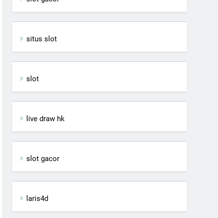
situs slot
slot
live draw hk
slot gacor
laris4d