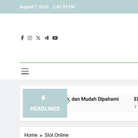
Skip
August 7, 2026
2:43:34 PM
to
content
For
Temukan Pr
g Ringkas, Terarah, dan Mudah Dipahami
EDWINSLOT de
2 Weeks Ago
HEADLINES
Home
Slot Online