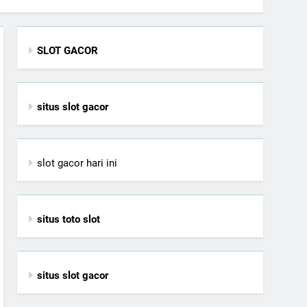
SLOT GACOR
situs slot gacor
slot gacor hari ini
situs toto slot
situs slot gacor