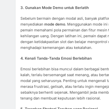
3. Gunakan Mode Demo untuk Berlatih
Sebelum bermain dengan modal asli, banyak platfor
menyediakan
mode demo
. Menggunakan mode ini
pemain memahami pola permainan dan fitur mesin t
kehilangan uang. Dengan latihan ini, pemain dapat
dengan ketidakpastian slot dan belajar mengontrol 
menghadapi kemenangan atau kekalahan.
4. Kenali Tanda-Tanda Emosi Berlebihan
Emosi berlebihan bisa muncul dalam berbagai bent
kalah, terlalu bersemangat saat menang, atau bertar
modal yang seharusnya. Penting untuk mengenali ta
merasa frustrasi, gelisah, atau terlalu ingin menge
sebaiknya berhenti sejenak. Mengambil jeda memb
tenang dan membuat keputusan lebih rasional.
5. Terapkan Strategi Taruhan yang Rasional