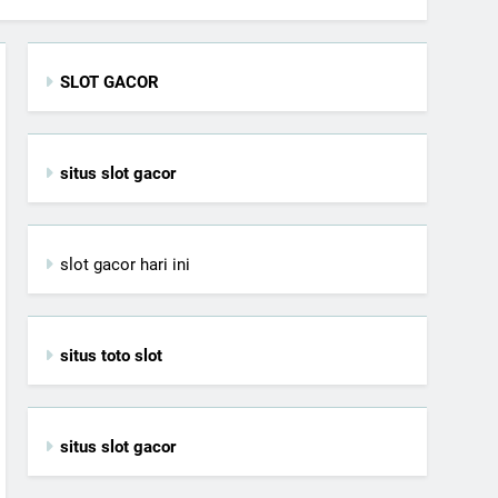
SLOT GACOR
situs slot gacor
slot gacor hari ini
situs toto slot
situs slot gacor