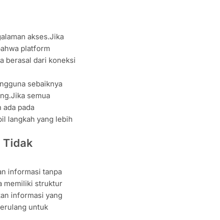
galaman akses.Jika
 bahwa platform
 berasal dari koneksi
engguna sebaiknya
ng.Jika semua
h ada pada
l langkah yang lebih
 Tidak
 informasi tanpa
memiliki struktur
tan informasi yang
erulang untuk