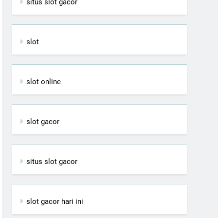
situs slot gacor
slot
slot online
slot gacor
situs slot gacor
slot gacor hari ini