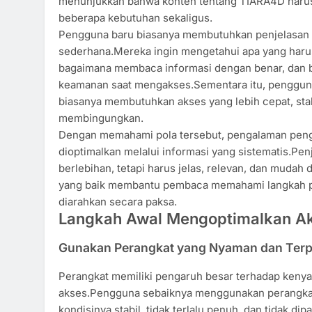
menunjukkan bahwa konten tentang TIARA4D har
beberapa kebutuhan sekaligus.
Pengguna baru biasanya membutuhkan penjelasan 
sederhana.Mereka ingin mengetahui apa yang harus
bagaimana membaca informasi dengan benar, dan
keamanan saat mengakses.Sementara itu, pengguna
biasanya membutuhkan akses yang lebih cepat, stabi
membingungkan.
Dengan memahami pola tersebut, pengalaman pen
dioptimalkan melalui informasi yang sistematis.Penj
berlebihan, tetapi harus jelas, relevan, dan mudah d
yang baik membantu pembaca memahami langkah p
diarahkan secara paksa.
Langkah Awal Mengoptimalkan A
Gunakan Perangkat yang Nyaman dan Ter
Perangkat memiliki pengaruh besar terhadap ken
akses.Pengguna sebaiknya menggunakan perangkat
kondisinya stabil, tidak terlalu penuh, dan tidak di