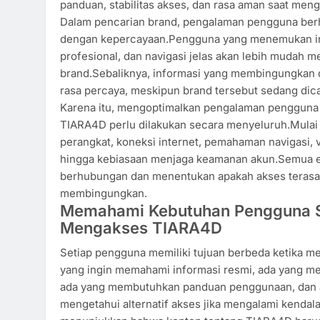
panduan, stabilitas akses, dan rasa aman saat men
Dalam pencarian brand, pengalaman pengguna be
dengan kepercayaan.Pengguna yang menemukan inf
profesional, dan navigasi jelas akan lebih mudah
brand.Sebaliknya, informasi yang membingungkan
rasa percaya, meskipun brand tersebut sedang dicar
Karena itu, mengoptimalkan pengalaman pengguna
TIARA4D perlu dilakukan secara menyeluruh.Mulai 
perangkat, koneksi internet, pemahaman navigasi, v
hingga kebiasaan menjaga keamanan akun.Semua el
berhubungan dan menentukan apakah akses terasa l
membingungkan.
Memahami Kebutuhan Pengguna 
Mengakses TIARA4D
Setiap pengguna memiliki tujuan berbeda ketika 
yang ingin memahami informasi resmi, ada yang men
ada yang membutuhkan panduan penggunaan, dan a
mengetahui alternatif akses jika mengalami kendala