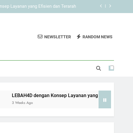
ep Layanan yang Efisien dan Terarah
ep Layanan yang Efisien dan Terarah
sep Layanan yang Efisien dan Terarah
NEWSLETTER
RANDOM NEWS
Ringkas, Terarah, dan Mudah Dipahami
tuk Perawatan Kulit Dan Tubuh Anda.
ep Layanan yang Efisien dan Terarah
ep Layanan yang Efisien dan Terarah
sep Layanan yang Efisien dan Terarah
D dengan Konsep Layanan yang Efisien dan Terarah
KA
Ago
3 