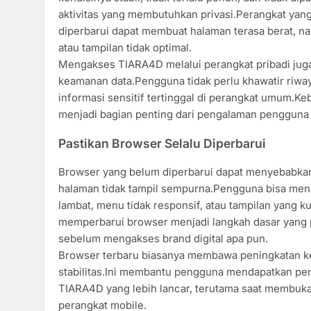
aktivitas yang membutuhkan privasi.Perangkat yang
diperbarui dapat membuat halaman terasa berat, na
atau tampilan tidak optimal.
Mengakses TIARA4D melalui perangkat pribadi ju
keamanan data.Pengguna tidak perlu khawatir riway
informasi sensitif tertinggal di perangkat umum.Ke
menjadi bagian penting dari pengalaman pengguna 
Pastikan Browser Selalu Diperbarui
Browser yang belum diperbarui dapat menyebabka
halaman tidak tampil sempurna.Pengguna bisa men
lambat, menu tidak responsif, atau tampilan yang k
memperbarui browser menjadi langkah dasar yang p
sebelum mengakses brand digital apa pun.
Browser terbaru biasanya membawa peningkatan 
stabilitas.Ini membantu pengguna mendapatkan pe
TIARA4D yang lebih lancar, terutama saat membuka
perangkat mobile.