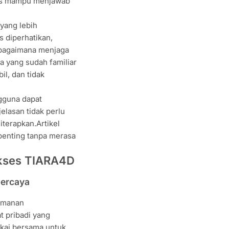
us mampu menjawab
yang lebih
 diperhatikan,
 bagaimana menjaga
 yang sudah familiar
l, dan tidak
gguna dapat
elasan tidak perlu
iterapkan.Artikel
enting tanpa merasa
kses TIARA4D
percaya
yamanan
 pribadi yang
pakai bersama untuk