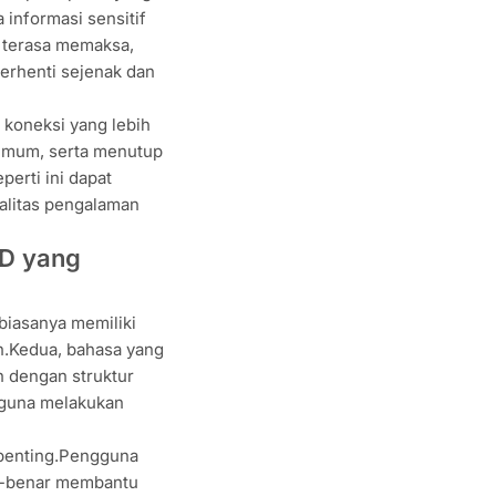
 informasi sensitif
i terasa memaksa,
berhenti sejenak dan
koneksi yang lebih
 umum, serta menutup
perti ini dapat
alitas pengalaman
4D yang
iasanya memiliki
en.Kedua, bahasa yang
n dengan struktur
gguna melakukan
 penting.Pengguna
r-benar membantu