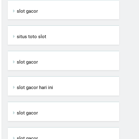
slot gacor
situs toto slot
slot gacor
slot gacor hari ini
slot gacor
slot gacor