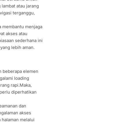
 lambat atau jarang
vigasi terganggu,
ga membantu menjaga
at akses atau
biasaan sederhana ini
yang lebih aman.
n beberapa elemen
galami loading
urang rapi.Maka,
erlu diperhatikan
keamanan dan
ngalaman akses
 halaman melalui