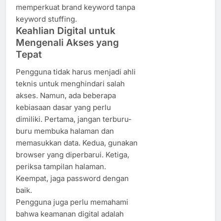
memperkuat brand keyword tanpa
keyword stuffing.
Keahlian Digital untuk
Mengenali Akses yang
Tepat
Pengguna tidak harus menjadi ahli
teknis untuk menghindari salah
akses. Namun, ada beberapa
kebiasaan dasar yang perlu
dimiliki. Pertama, jangan terburu-
buru membuka halaman dan
memasukkan data. Kedua, gunakan
browser yang diperbarui. Ketiga,
periksa tampilan halaman.
Keempat, jaga password dengan
baik.
Pengguna juga perlu memahami
bahwa keamanan digital adalah