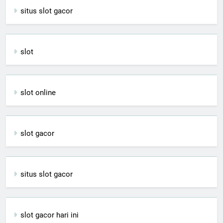
situs slot gacor
slot
slot online
slot gacor
situs slot gacor
slot gacor hari ini