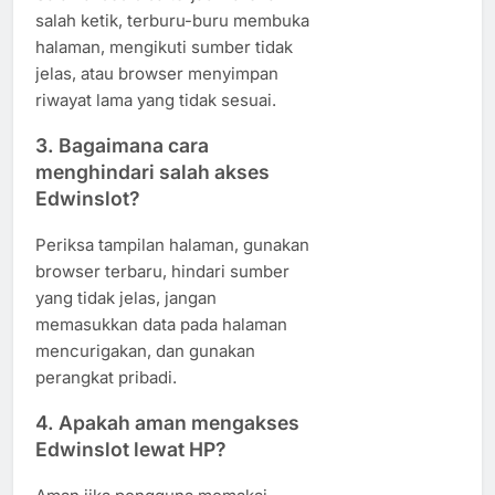
salah ketik, terburu-buru membuka
halaman, mengikuti sumber tidak
jelas, atau browser menyimpan
riwayat lama yang tidak sesuai.
3. Bagaimana cara
menghindari salah akses
Edwinslot?
Periksa tampilan halaman, gunakan
browser terbaru, hindari sumber
yang tidak jelas, jangan
memasukkan data pada halaman
mencurigakan, dan gunakan
perangkat pribadi.
4. Apakah aman mengakses
Edwinslot lewat HP?