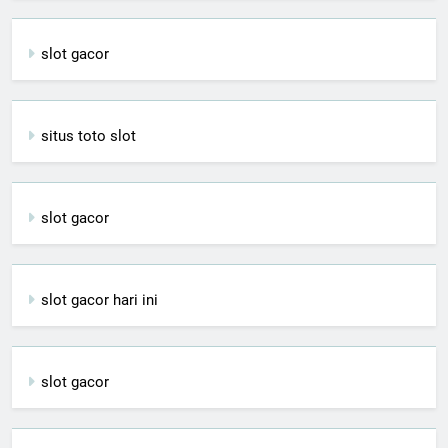
slot gacor
situs toto slot
slot gacor
slot gacor hari ini
slot gacor