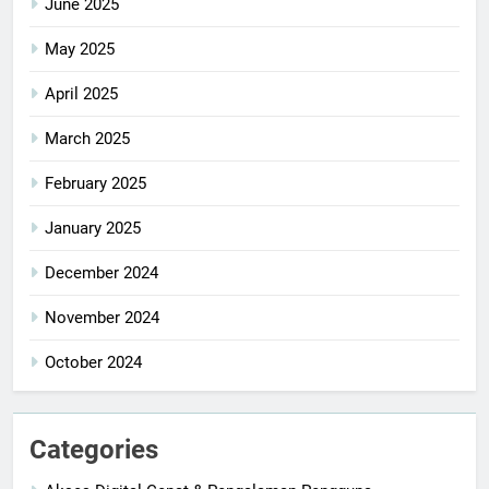
June 2025
May 2025
April 2025
March 2025
February 2025
January 2025
December 2024
November 2024
October 2024
Categories