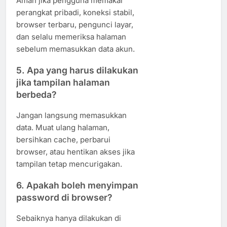
Aman jika pengguna memakai
perangkat pribadi, koneksi stabil,
browser terbaru, pengunci layar,
dan selalu memeriksa halaman
sebelum memasukkan data akun.
5. Apa yang harus dilakukan
jika tampilan halaman
berbeda?
Jangan langsung memasukkan
data. Muat ulang halaman,
bersihkan cache, perbarui
browser, atau hentikan akses jika
tampilan tetap mencurigakan.
6. Apakah boleh menyimpan
password di browser?
Sebaiknya hanya dilakukan di