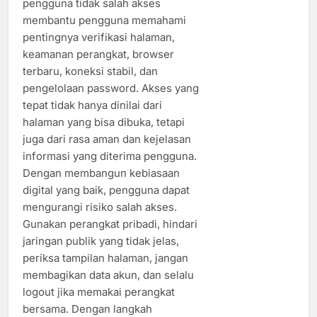
pengguna tidak salah akses
membantu pengguna memahami
pentingnya verifikasi halaman,
keamanan perangkat, browser
terbaru, koneksi stabil, dan
pengelolaan password. Akses yang
tepat tidak hanya dinilai dari
halaman yang bisa dibuka, tetapi
juga dari rasa aman dan kejelasan
informasi yang diterima pengguna.
Dengan membangun kebiasaan
digital yang baik, pengguna dapat
mengurangi risiko salah akses.
Gunakan perangkat pribadi, hindari
jaringan publik yang tidak jelas,
periksa tampilan halaman, jangan
membagikan data akun, dan selalu
logout jika memakai perangkat
bersama. Dengan langkah