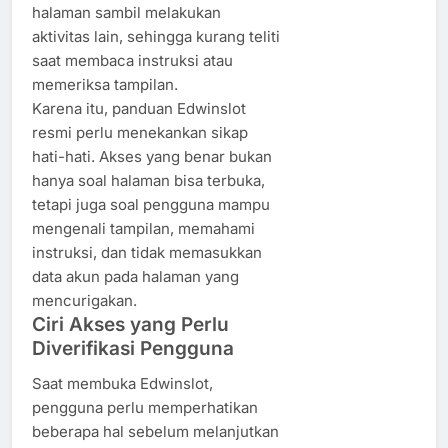
halaman sambil melakukan
aktivitas lain, sehingga kurang teliti
saat membaca instruksi atau
memeriksa tampilan.
Karena itu, panduan Edwinslot
resmi perlu menekankan sikap
hati-hati. Akses yang benar bukan
hanya soal halaman bisa terbuka,
tetapi juga soal pengguna mampu
mengenali tampilan, memahami
instruksi, dan tidak memasukkan
data akun pada halaman yang
mencurigakan.
Ciri Akses yang Perlu
Diverifikasi Pengguna
Saat membuka Edwinslot,
pengguna perlu memperhatikan
beberapa hal sebelum melanjutkan