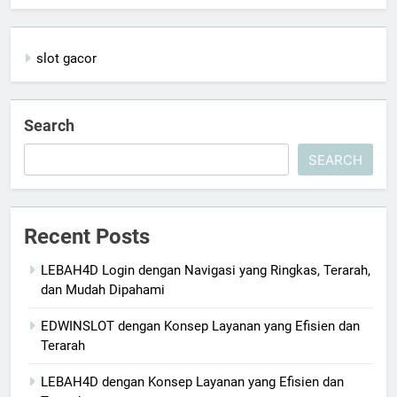
slot gacor
Search
SEARCH
Recent Posts
LEBAH4D Login dengan Navigasi yang Ringkas, Terarah,
dan Mudah Dipahami
EDWINSLOT dengan Konsep Layanan yang Efisien dan
Terarah
LEBAH4D dengan Konsep Layanan yang Efisien dan