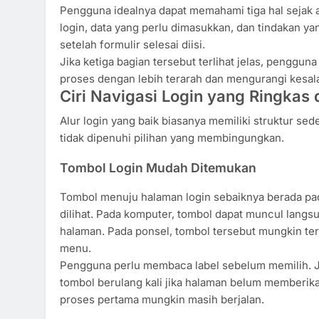
Pengguna idealnya dapat memahami tiga hal sejak a
login, data yang perlu dimasukkan, dan tindakan ya
setelah formulir selesai diisi.
Jika ketiga bagian tersebut terlihat jelas, penggu
proses dengan lebih terarah dan mengurangi kesala
Ciri Navigasi Login yang Ringkas
Alur login yang baik biasanya memiliki struktur sed
tidak dipenuhi pilihan yang membingungkan.
Tombol Login Mudah Ditemukan
Tombol menuju halaman login sebaiknya berada pa
dilihat. Pada komputer, tombol dapat muncul langsu
halaman. Pada ponsel, tombol tersebut mungkin te
menu.
Pengguna perlu membaca label sebelum memilih.
tombol berulang kali jika halaman belum memberik
proses pertama mungkin masih berjalan.