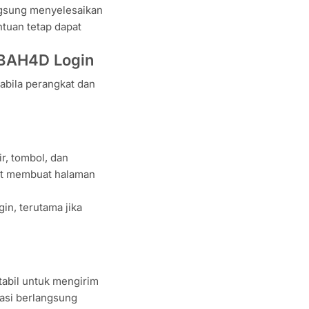
ngsung menyelesaikan
tuan tetap dapat
EBAH4D Login
abila perangkat dan
, tombol, dan
at membuat halaman
n, terutama jika
abil untuk mengirim
kasi berlangsung