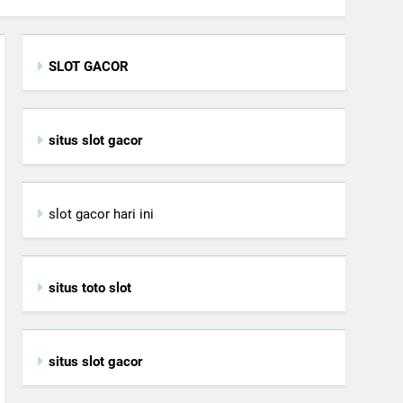
SLOT GACOR
situs slot gacor
slot gacor hari ini
situs toto slot
situs slot gacor