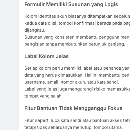
Formulir Memiliki Susunan yang Logis
Kolom identitas akun biasanya ditempatkan sebelum
kedua data diisi, tombol konfirmasi berada pada b
dijangkau.
Susunan yang konsisten membantu pengguna meng
pengisian tanpa membutuhkan petunjuk panjang.
Label Kolom Jelas
Setiap kolom perlu memiliki label atau penanda yan
data yang harus dimasukkan. Hal ini membantu p
username, email, nomor akun, atau kata sandi.
Label yang jelas juga mengurangi risiko memasukk
tempat yang salah.
Fitur Bantuan Tidak Mengganggu Fokus
Fitur seperti lupa kata sandi atau bantuan akses tet
tetapi tidak seharusnya menutupi tombol utama.