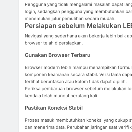
Pengguna yang tidak mengalami masalah dapat la
login, sedangkan pengguna yang membutuhkan ban
menemukan jalur pemulihan secara mudah.
Persiapan sebelum Melakukan L
Navigasi yang sederhana akan bekerja lebih baik ap
browser telah dipersiapkan.
Gunakan Browser Terbaru
Browser modern lebih mampu menampilkan formulir
komponen keamanan secara stabil. Versi lama dap
terlihat berantakan atau kolom tidak dapat dipilih.
Periksa pembaruan browser sebelum melakukan logi
kendala telah muncul berulang kali.
Pastikan Koneksi Stabil
Proses masuk membutuhkan koneksi yang cukup st
dan menerima data. Perubahan jaringan saat verifi