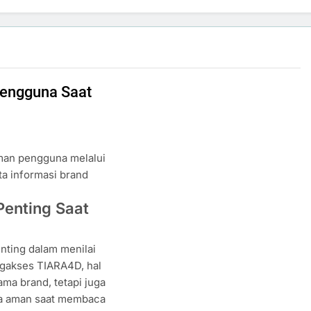
engguna Saat
an pengguna melalui
ta informasi brand
enting Saat
nting dalam menilai
ngakses TIARA4D, hal
ma brand, tetapi juga
asa aman saat membaca