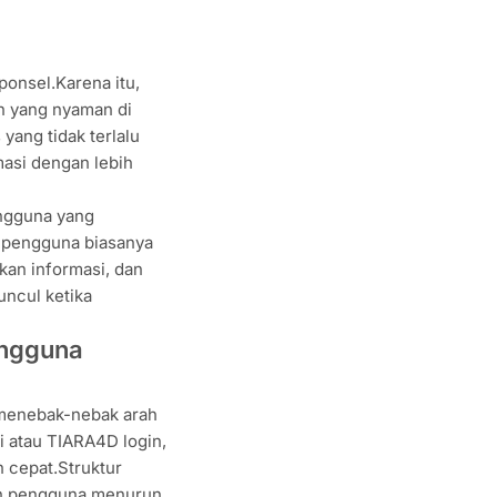
onsel.Karena itu,
n yang nyaman di
yang tidak terlalu
asi dengan lebih
engguna yang
, pengguna biasanya
an informasi, dan
ncul ketika
engguna
 menebak-nebak arah
 atau TIARA4D login,
 cepat.Struktur
n pengguna menurun.