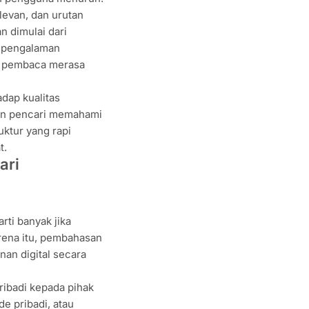
elevan, dan urutan
 dimulai dari
, pengalaman
t pembaca merasa
dap kualitas
sin pencari memahami
ktur yang rapi
t.
ari
ti banyak jika
rena itu, pembahasan
an digital secara
ibadi kepada pihak
de pribadi, atau