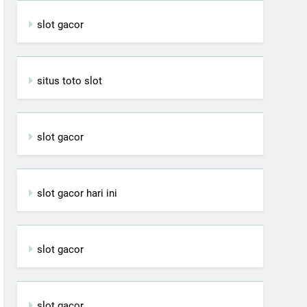
slot gacor
situs toto slot
slot gacor
slot gacor hari ini
slot gacor
slot gacor