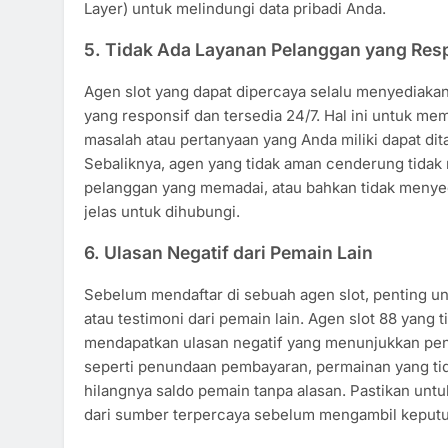
Layer) untuk melindungi data pribadi Anda.
5. Tidak Ada Layanan Pelanggan yang Res
Agen slot yang dapat dipercaya selalu menyediaka
yang responsif dan tersedia 24/7. Hal ini untuk me
masalah atau pertanyaan yang Anda miliki dapat di
Sebaliknya, agen yang tidak aman cenderung tidak 
pelanggan yang memadai, atau bahkan tidak menye
jelas untuk dihubungi.
6. Ulasan Negatif dari Pemain Lain
Sebelum mendaftar di sebuah agen slot, penting u
atau testimoni dari pemain lain. Agen slot 88 yang t
mendapatkan ulasan negatif yang menunjukkan pe
seperti penundaan pembayaran, permainan yang tida
hilangnya saldo pemain tanpa alasan. Pastikan unt
dari sumber terpercaya sebelum mengambil keput