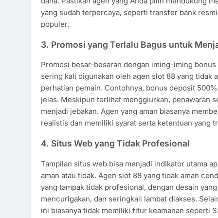
dana. Pastikan agen yang Anda pilih mendukung 
yang sudah terpercaya, seperti transfer bank resmi
populer.
3. Promosi yang Terlalu Bagus untuk Menj
Promosi besar-besaran dengan iming-iming bonus 
sering kali digunakan oleh agen slot 88 yang tidak
perhatian pemain. Contohnya, bonus deposit 500% 
jelas. Meskipun terlihat menggiurkan, penawaran s
menjadi jebakan. Agen yang aman biasanya membe
realistis dan memiliki syarat serta ketentuan yang t
4. Situs Web yang Tidak Profesional
Tampilan situs web bisa menjadi indikator utama a
aman atau tidak. Agen slot 88 yang tidak aman cend
yang tampak tidak profesional, dengan desain yang 
mencurigakan, dan seringkali lambat diakses. Sela
ini biasanya tidak memiliki fitur keamanan seperti