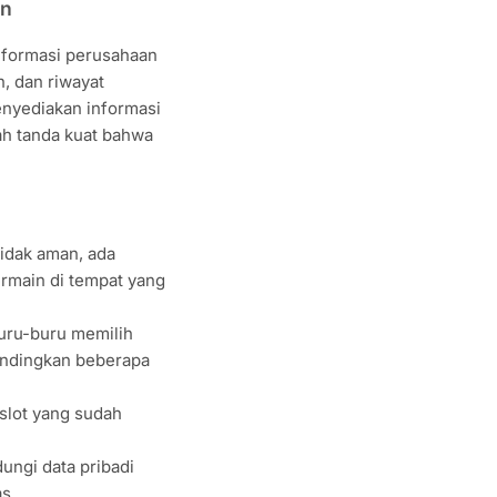
an
nformasi perusahaan
n, dan riwayat
enyediakan informasi
lah tanda kuat bahwa
tidak aman, ada
rmain di tempat yang
uru-buru memilih
andingkan beberapa
slot yang sudah
ungi data pribadi
s.