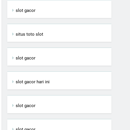
slot gacor
situs toto slot
slot gacor
slot gacor hari ini
slot gacor
slot gacor