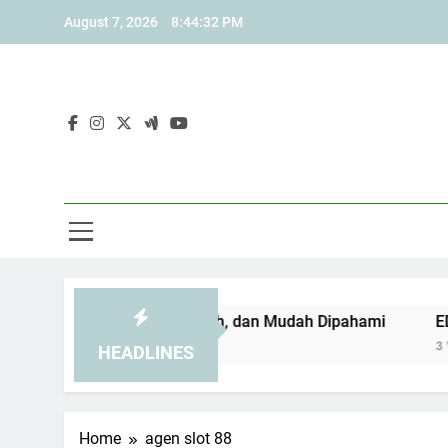
Skip
August 7, 2026
8:44:33 PM
to
content
For
Temukan Pr
g Ringkas, Terarah, dan Mudah Dipahami
EDWINSLOT de
3 Weeks Ago
HEADLINES
Home
agen slot 88