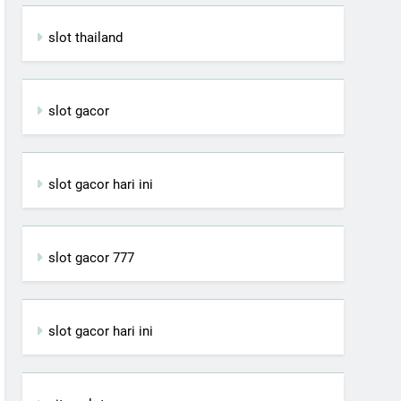
slot thailand
slot gacor
slot gacor hari ini
slot gacor 777
slot gacor hari ini