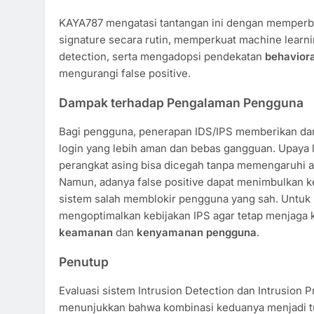
KAYA787 mengatasi tantangan ini dengan memperb
signature secara rutin, memperkuat machine learn
detection, serta mengadopsi pendekatan
behaviora
mengurangi false positive.
Dampak terhadap Pengalaman Pengguna
Bagi pengguna, penerapan IDS/IPS memberikan dam
login yang lebih aman dan bebas gangguan. Upaya lo
perangkat asing bisa dicegah tanpa memengaruhi a
Namun, adanya false positive dapat menimbulkan k
sistem salah memblokir pengguna yang sah. Untuk 
mengoptimalkan kebijakan IPS agar tetap menjaga
keamanan
dan
kenyamanan pengguna
.
Penutup
Evaluasi sistem Intrusion Detection dan Intrusion 
menunjukkan bahwa kombinasi keduanya menjadi 