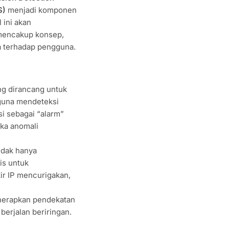
S)
menjadi komponen
 ini akan
 mencakup konsep,
a terhadap pengguna.
ng dirancang untuk
m guna mendeteksi
si sebagai “alarm”
ika anomali
idak hanya
is untuk
r IP mencurigakan,
nerapkan pendekatan
berjalan beriringan.