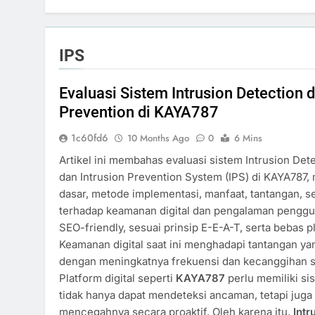
IPS
Evaluasi Sistem Intrusion Detection d
Prevention di KAYA787
1c60fd6
10 Months Ago
0
6 Mins
Artikel ini membahas evaluasi sistem Intrusion Det
dan Intrusion Prevention System (IPS) di KAYA787
dasar, metode implementasi, manfaat, tantangan, 
terhadap keamanan digital dan pengalaman penggun
SEO-friendly, sesuai prinsip E-E-A-T, serta bebas p
Keamanan digital saat ini menghadapi tantangan y
dengan meningkatnya frekuensi dan kecanggihan s
Platform digital seperti
KAYA787
perlu memiliki si
tidak hanya dapat mendeteksi ancaman, tetapi jug
mencegahnya secara proaktif. Oleh karena itu,
Intr