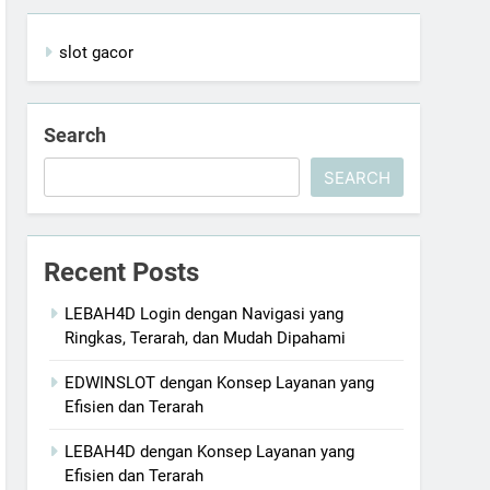
slot gacor
Search
SEARCH
Recent Posts
LEBAH4D Login dengan Navigasi yang
Ringkas, Terarah, dan Mudah Dipahami
EDWINSLOT dengan Konsep Layanan yang
Efisien dan Terarah
LEBAH4D dengan Konsep Layanan yang
Efisien dan Terarah