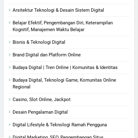
Arsitektur Teknologi & Desain Sistem Digital
Belajar Efektif, Pengembangan Diri, Keterampilan
Kognitif, Manajemen Waktu Belajar
Bisnis & Teknologi Digital
Brand Digital dan Platform Online
Budaya Digital | Tren Online | Komunitas & Identitas
Budaya Digital, Teknologi Game, Komunitas Online
Regional
Casino, Slot Online, Jackpot
Desain Pengalaman Digital
Digital Lifestyle & Teknologi Ramah Pengguna
Digital Marketing, SEO, Pengembangan Situs