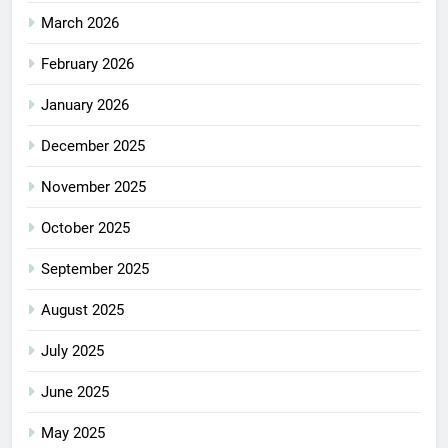
March 2026
February 2026
January 2026
December 2025
November 2025
October 2025
September 2025
August 2025
July 2025
June 2025
May 2025