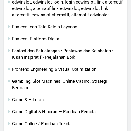
edwinslot, edwinslot login, login edwinslot, link alternatif
edwinslot, alternatif link edwinslot, edwinslot link
alternatif, edwinslot alternatif, alternatif edwinslot.
Efisiensi dan Tata Kelola Layanan
Efisiensi Platform Digital
Fantasi dan Petualangan • Pahlawan dan Kejahatan •
Kisah Inspiratif • Perjalanan Epik
Frontend Engineering & Visual Optimization
Gambling, Slot Machines, Online Casino, Strategi
Bermain
Game & Hiburan
Game Digital & Hiburan — Panduan Pemula
Game Online / Panduan Teknis