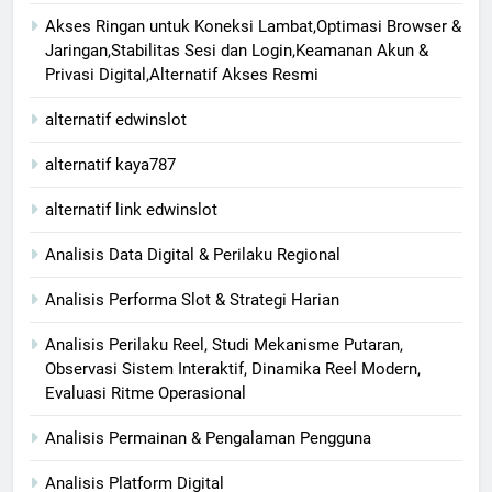
Akses Ringan untuk Koneksi Lambat,Optimasi Browser &
Jaringan,Stabilitas Sesi dan Login,Keamanan Akun &
Privasi Digital,Alternatif Akses Resmi
alternatif edwinslot
alternatif kaya787
alternatif link edwinslot
Analisis Data Digital & Perilaku Regional
Analisis Performa Slot & Strategi Harian
Analisis Perilaku Reel, Studi Mekanisme Putaran,
Observasi Sistem Interaktif, Dinamika Reel Modern,
Evaluasi Ritme Operasional
Analisis Permainan & Pengalaman Pengguna
Analisis Platform Digital