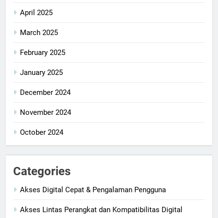
April 2025
March 2025
February 2025
January 2025
December 2024
November 2024
October 2024
Categories
Akses Digital Cepat & Pengalaman Pengguna
Akses Lintas Perangkat dan Kompatibilitas Digital