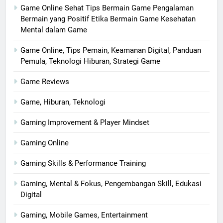
Game Online Sehat Tips Bermain Game Pengalaman
Bermain yang Positif Etika Bermain Game Kesehatan
Mental dalam Game
Game Online, Tips Pemain, Keamanan Digital, Panduan
Pemula, Teknologi Hiburan, Strategi Game
Game Reviews
Game, Hiburan, Teknologi
Gaming Improvement & Player Mindset
Gaming Online
Gaming Skills & Performance Training
Gaming, Mental & Fokus, Pengembangan Skill, Edukasi
Digital
Gaming, Mobile Games, Entertainment