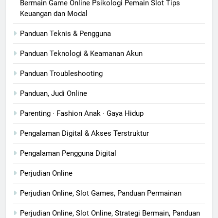
Bermain Game Online Psikologi Pemain Slot Tips
Keuangan dan Modal
Panduan Teknis & Pengguna
Panduan Teknologi & Keamanan Akun
Panduan Troubleshooting
Panduan, Judi Online
Parenting · Fashion Anak · Gaya Hidup
Pengalaman Digital & Akses Terstruktur
Pengalaman Pengguna Digital
Perjudian Online
Perjudian Online, Slot Games, Panduan Permainan
Perjudian Online, Slot Online, Strategi Bermain, Panduan