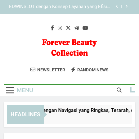
Skip
LEBAH4D dengan Konsep Layanan yang Efisien
to
dan Terarah
content
KAYA787 dengan Konsep Layanan yang Efisien
dan Terarah
LEBAH4D Login dengan Navigasi yang Ringkas,
Terarah, dan Mudah Dipahami
EDWINSLOT dengan Konsep Layanan yang Efisien
dan Terarah
Forever Beauty
LEBAH4D dengan Konsep Layanan yang Efisien
Temukan Produk Kecantikan Berkualitas Di
dan Terarah
NEWSLETTER
RANDOM NEWS
Collection
Forever Beauty Collection. Untuk Perawatan
KAYA787 dengan Konsep Layanan yang Efisien
dan Terarah
Kulit Dan Tubuh Anda.
MENU
BAH4D Login dengan Navigasi yang Ringkas, Terarah, dan M
HEADLINES
Weeks Ago