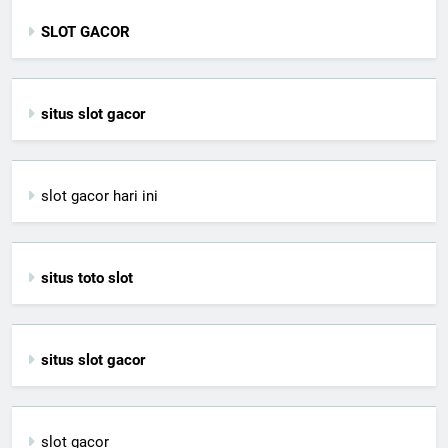
SLOT GACOR
situs slot gacor
slot gacor hari ini
situs toto slot
situs slot gacor
slot gacor