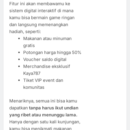
Fitur ini akan membawamu ke
sistem digital interaktif di mana
kamu bisa bermain game ringan
dan langsung memenangkan
hadiah, seperti:
Makanan atau minuman
gratis
Potongan harga hingga 50%
Voucher saldo digital
Merchandise eksklusif
Kaya787
Tiket VIP event dan
komunitas
Menariknya, semua ini bisa kamu
dapatkan
tanpa harus ikut undian
yang ribet atau menunggu lama.
Hanya dengan satu kali kunjungan,
kamu bisa menikmati makanan