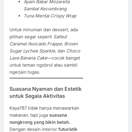
Ayam Bakar Mozarella
Sambal Kecombrang
Tuna Mentai Crispy Wrap
Untuk minuman dan dessert, ada
pilihan segar seperti
Salted
Caramel Avocado Frappe
,
Brown
Sugar Lychee Sparkle
, dan
Choco
Lava Banana Cake
—cocok banget
untuk teman ngobrol atau sambil
ngerjain tugas.
Suasana Nyaman dan Estetik
untuk Segala Aktivitas
Kaya787 tidak hanya menawarkan
makanan, tapi juga
suasana
nongkrong yang bikin betah.
Dengan desain interior
futuristik