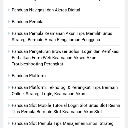
Panduan Navigasi dan Akses Digital
Panduan Pemula
Panduan Pemula Keamanan Akun Tips Memilih Situs
Strategi Bermain Aman Pengalaman Pengguna
Panduan Pengaturan Browser Solusi Login dan Verifikasi
Perbaikan Form Web Keamanan Akses Akun
Troubleshooting Perangkat
Panduan Platform
Panduan Platform, Teknologi & Perangkat, Tips Bermain
Online, Strategi Login, Keamanan Akun
Panduan Slot Mobile Tutorial Login Slot Situs Slot Resmi
Tips Pemula Bermain Slot Keamanan Akun Slot
Panduan Slot Pemula Tips Manajemen Emosi Strategi