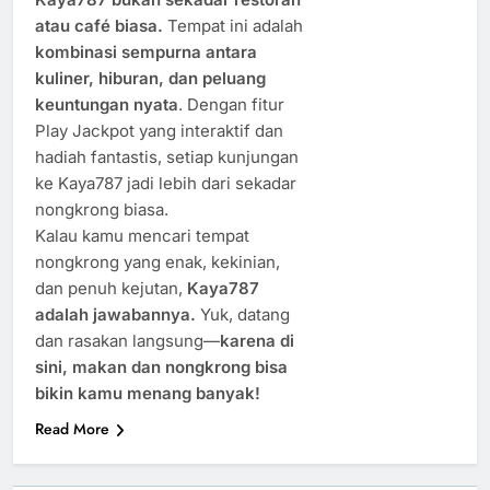
atau café biasa.
Tempat ini adalah
kombinasi sempurna antara
kuliner, hiburan, dan peluang
keuntungan nyata
. Dengan fitur
Play Jackpot yang interaktif dan
hadiah fantastis, setiap kunjungan
ke Kaya787 jadi lebih dari sekadar
nongkrong biasa.
Kalau kamu mencari tempat
nongkrong yang enak, kekinian,
dan penuh kejutan,
Kaya787
adalah jawabannya.
Yuk, datang
dan rasakan langsung—
karena di
sini, makan dan nongkrong bisa
bikin kamu menang banyak!
Read More