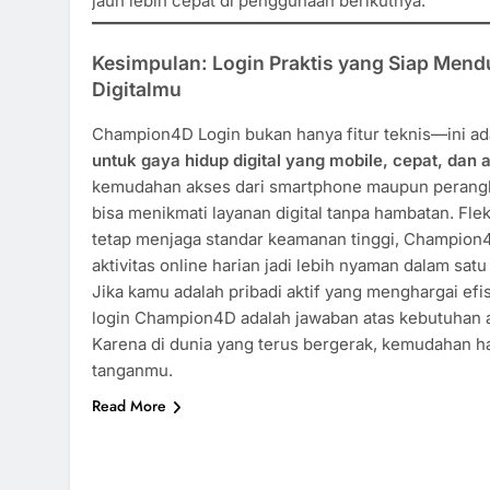
jauh lebih cepat di penggunaan berikutnya.
Kesimpulan: Login Praktis yang Siap Men
Digitalmu
Champion4D Login bukan hanya fitur teknis—ini a
untuk gaya hidup digital yang mobile, cepat, dan
kemudahan akses dari smartphone maupun perangk
bisa menikmati layanan digital tanpa hambatan. Flek
tetap menjaga standar keamanan tinggi, Champion
aktivitas online harian jadi lebih nyaman dalam sa
Jika kamu adalah pribadi aktif yang menghargai ef
login Champion4D adalah jawaban atas kebutuhan a
Karena di dunia yang terus bergerak, kemudahan ha
tanganmu.
Read More