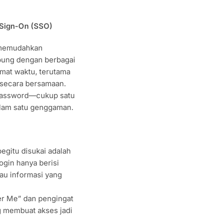
 Sign-On (SSO)
memudahkan
ubung dengan berbagai
emat waktu, terutama
m secara bersamaan.
 password—cukup satu
alam satu genggaman.
egitu disukai adalah
login hanya berisi
tau informasi yang
er Me” dan pengingat
g membuat akses jadi