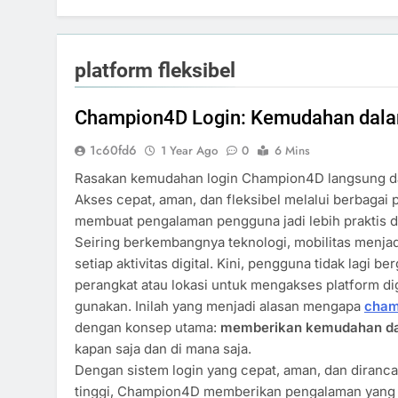
platform fleksibel
Champion4D Login: Kemudahan dal
1c60fd6
1 Year Ago
0
6 Mins
Rasakan kemudahan login Champion4D langsung d
Akses cepat, aman, dan fleksibel melalui berbagai p
membuat pengalaman pengguna jadi lebih praktis da
Seiring berkembangnya teknologi, mobilitas menja
setiap aktivitas digital. Kini, pengguna tidak lagi b
perangkat atau lokasi untuk mengakses platform di
gunakan. Inilah yang menjadi alasan mengapa
cham
dengan konsep utama:
memberikan kemudahan d
kapan saja dan di mana saja.
Dengan sistem login yang cepat, aman, dan dirancan
tinggi, Champion4D memberikan pengalaman yang in