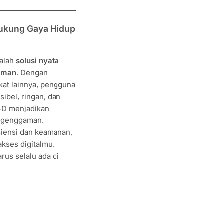
dukung Gaya Hidup
dalah
solusi nyata
 aman
. Dengan
at lainnya, pengguna
sibel, ringan, dan
4D menjadikan
tu genggaman.
isiensi dan keamanan,
kses digitalmu.
rus selalu ada di