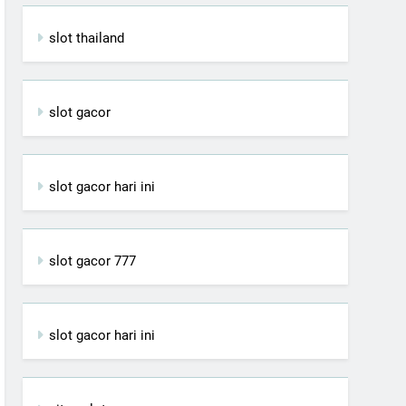
slot thailand
slot gacor
slot gacor hari ini
slot gacor 777
slot gacor hari ini