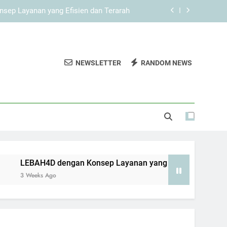
ep Layanan yang Efisien dan Terarah
ep Layanan yang Efisien dan Terarah
sep Layanan yang Efisien dan Terarah
NEWSLETTER
RANDOM NEWS
Ringkas, Terarah, dan Mudah Dipahami
tuk Perawatan Kulit Dan Tubuh Anda.
ep Layanan yang Efisien dan Terarah
ep Layanan yang Efisien dan Terarah
sep Layanan yang Efisien dan Terarah
4D dengan Konsep Layanan yang Efisien dan Terarah
K
 Ago
3