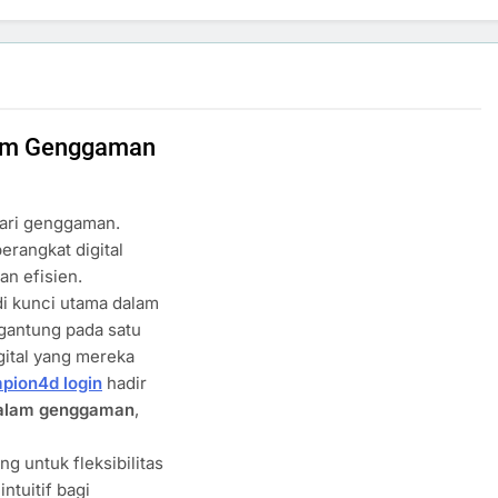
am Genggaman
ari genggaman.
erangkat digital
n efisien.
di kunci utama dalam
ergantung pada satu
gital yang mereka
pion4d login
hadir
alam genggaman
,
g untuk fleksibilitas
tuitif bagi