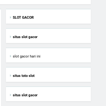
SLOT GACOR
situs slot gacor
slot gacor hari ini
situs toto slot
situs slot gacor