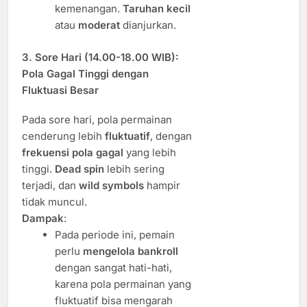
kemenangan.
Taruhan kecil
atau
moderat
dianjurkan.
3. Sore Hari (14.00-18.00 WIB):
Pola Gagal Tinggi dengan
Fluktuasi Besar
Pada sore hari, pola permainan
cenderung lebih
fluktuatif
, dengan
frekuensi pola gagal
yang lebih
tinggi.
Dead spin
lebih sering
terjadi, dan
wild symbols
hampir
tidak muncul.
Dampak
:
Pada periode ini, pemain
perlu
mengelola bankroll
dengan sangat hati-hati,
karena pola permainan yang
fluktuatif bisa mengarah