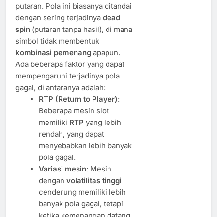
putaran. Pola ini biasanya ditandai
dengan sering terjadinya
dead
spin
(putaran tanpa hasil), di mana
simbol tidak membentuk
kombinasi pemenang
apapun.
Ada beberapa faktor yang dapat
mempengaruhi terjadinya pola
gagal, di antaranya adalah:
RTP (Return to Player)
:
Beberapa mesin slot
memiliki
RTP
yang lebih
rendah, yang dapat
menyebabkan lebih banyak
pola gagal.
Variasi mesin
: Mesin
dengan
volatilitas tinggi
cenderung memiliki lebih
banyak pola gagal, tetapi
ketika kemenangan datang,