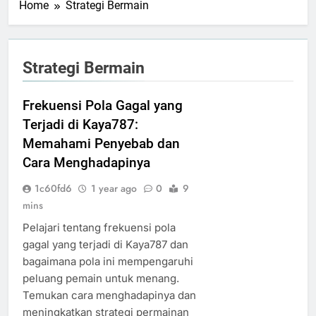
Home
Strategi Bermain
Strategi Bermain
Frekuensi Pola Gagal yang
Terjadi di Kaya787:
Memahami Penyebab dan
Cara Menghadapinya
1c60fd6
1 year ago
0
9
mins
Pelajari tentang frekuensi pola
gagal yang terjadi di Kaya787 dan
bagaimana pola ini mempengaruhi
peluang pemain untuk menang.
Temukan cara menghadapinya dan
meningkatkan strategi permainan