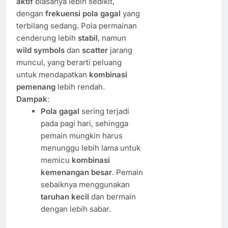
aktif
biasanya lebih sedikit,
dengan
frekuensi pola gagal
yang
terbilang sedang. Pola permainan
cenderung lebih
stabil
, namun
wild symbols
dan
scatter
jarang
muncul, yang berarti peluang
untuk mendapatkan
kombinasi
pemenang
lebih rendah.
Dampak
:
Pola gagal
sering terjadi
pada pagi hari, sehingga
pemain mungkin harus
menunggu lebih lama untuk
memicu
kombinasi
kemenangan besar
. Pemain
sebaiknya menggunakan
taruhan kecil
dan bermain
dengan lebih sabar.