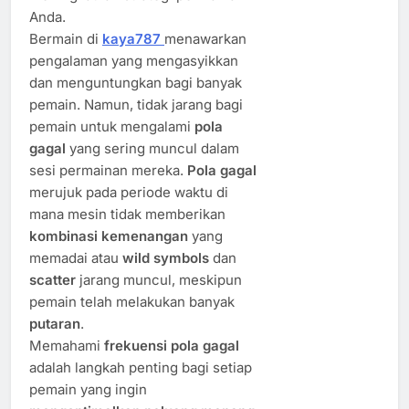
Anda.
Bermain di
kaya787
menawarkan
pengalaman yang mengasyikkan
dan menguntungkan bagi banyak
pemain. Namun, tidak jarang bagi
pemain untuk mengalami
pola
gagal
yang sering muncul dalam
sesi permainan mereka.
Pola gagal
merujuk pada periode waktu di
mana mesin tidak memberikan
kombinasi kemenangan
yang
memadai atau
wild symbols
dan
scatter
jarang muncul, meskipun
pemain telah melakukan banyak
putaran
.
Memahami
frekuensi pola gagal
adalah langkah penting bagi setiap
pemain yang ingin