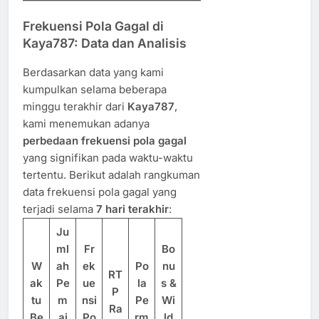
Frekuensi Pola Gagal di
Kaya787: Data dan Analisis
Berdasarkan data yang kami
kumpulkan selama beberapa
minggu terakhir dari
Kaya787
,
kami menemukan adanya
perbedaan frekuensi pola gagal
yang signifikan pada waktu-waktu
tertentu. Berikut adalah rangkuman
data frekuensi pola gagal yang
terjadi selama
7 hari terakhir
:
Ju
ml
Fr
Bo
W
ah
ek
Po
nu
RT
ak
Pe
ue
la
s &
P
tu
m
nsi
Pe
Wi
Ra
Be
ai
Po
rm
ld