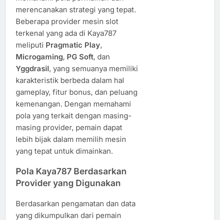
merencanakan strategi yang tepat.
Beberapa provider mesin slot
terkenal yang ada di Kaya787
meliputi
Pragmatic Play
,
Microgaming
,
PG Soft
, dan
Yggdrasil
, yang semuanya memiliki
karakteristik berbeda dalam hal
gameplay, fitur bonus, dan peluang
kemenangan. Dengan memahami
pola yang terkait dengan masing-
masing provider, pemain dapat
lebih bijak dalam memilih mesin
yang tepat untuk dimainkan.
Pola Kaya787 Berdasarkan
Provider yang Digunakan
Berdasarkan pengamatan dan data
yang dikumpulkan dari pemain