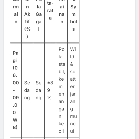
ta-
rm
n
la
ai
Sy
rat
ai
Ak
Ga
na
m
a
n
tif
ga
n
bol
(%
l
s
)
Po
Wi
Pa
la
ld
gi
sta
&
(0
bil,
sc
6.
ke
att
00
Se
Se
±8
m
er
-
da
da
9
en
jar
09
ng
ng
%
an
an
.0
ga
g
0
n
mu
WI
ke
nc
B)
cil
ul