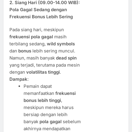
2. Siang Hari (09.00-14.00 WIB):
Pola Gagal Sedang dengan
Frekuensi Bonus Lebih Sering
Pada siang hari, meskipun
frekuensi pola gagal
masih
terbilang sedang,
wild symbols
dan
bonus
lebih sering muncul.
Namun, masih banyak
dead spin
yang terjadi, terutama pada mesin
dengan
volatilitas tinggi
.
Dampak
:
Pemain dapat
memanfaatkan
frekuensi
bonus lebih tinggi
,
meskipun mereka harus
bersiap dengan lebih
banyak
pola gagal
sebelum
akhirnya mendapatkan