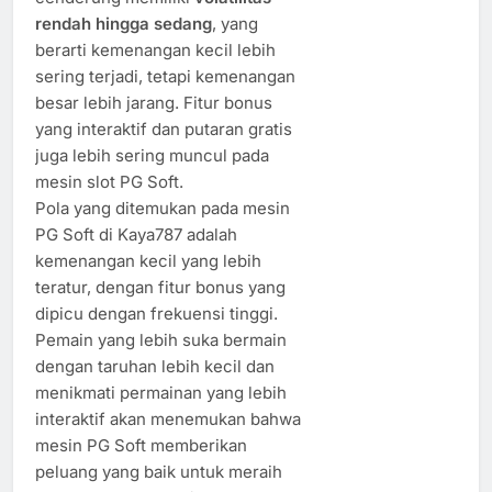
rendah hingga sedang
, yang
berarti kemenangan kecil lebih
sering terjadi, tetapi kemenangan
besar lebih jarang. Fitur bonus
yang interaktif dan putaran gratis
juga lebih sering muncul pada
mesin slot PG Soft.
Pola yang ditemukan pada mesin
PG Soft di Kaya787 adalah
kemenangan kecil yang lebih
teratur, dengan fitur bonus yang
dipicu dengan frekuensi tinggi.
Pemain yang lebih suka bermain
dengan taruhan lebih kecil dan
menikmati permainan yang lebih
interaktif akan menemukan bahwa
mesin PG Soft memberikan
peluang yang baik untuk meraih