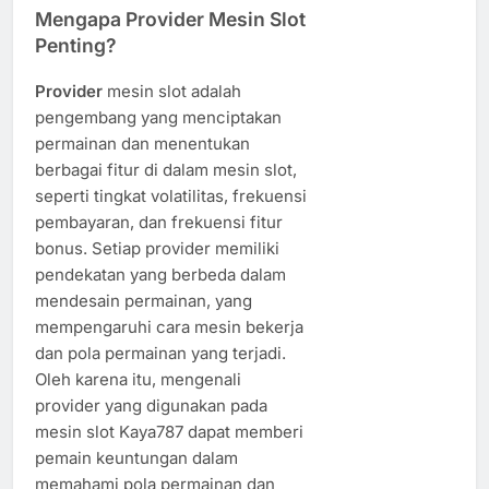
Mengapa Provider Mesin Slot
Penting?
Provider
mesin slot adalah
pengembang yang menciptakan
permainan dan menentukan
berbagai fitur di dalam mesin slot,
seperti tingkat volatilitas, frekuensi
pembayaran, dan frekuensi fitur
bonus. Setiap provider memiliki
pendekatan yang berbeda dalam
mendesain permainan, yang
mempengaruhi cara mesin bekerja
dan pola permainan yang terjadi.
Oleh karena itu, mengenali
provider yang digunakan pada
mesin slot Kaya787 dapat memberi
pemain keuntungan dalam
memahami pola permainan dan