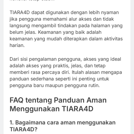
TIARA4D dapat digunakan dengan lebih nyaman
jika pengguna memahami alur akses dan tidak
langsung mengambil tindakan pada halaman yang
belum jelas. Keamanan yang baik adalah
keamanan yang mudah diterapkan dalam aktivitas
harian.
Dari sisi pengalaman pengguna, akses yang ideal
adalah akses yang praktis, jelas, dan tetap
memberi rasa percaya diri. Itulah alasan mengapa
panduan sederhana seperti ini penting untuk
pengguna baru maupun pengguna rutin.
FAQ tentang Panduan Aman
Menggunakan TIARA4D
1. Bagaimana cara aman menggunakan
TIARA4D?