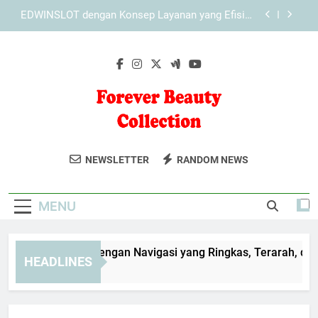
Skip
LEBAH4D dengan Konsep Layanan yang Efisien
to
dan Terarah
content
KAYA787 dengan Konsep Layanan yang Efisien
dan Terarah
LEBAH4D Login dengan Navigasi yang Ringkas,
Terarah, dan Mudah Dipahami
EDWINSLOT dengan Konsep Layanan yang Efisien
dan Terarah
Forever Beauty
LEBAH4D dengan Konsep Layanan yang Efisien
Temukan Produk Kecantikan Berkualitas Di
dan Terarah
NEWSLETTER
RANDOM NEWS
Collection
Forever Beauty Collection. Untuk Perawatan
KAYA787 dengan Konsep Layanan yang Efisien
dan Terarah
Kulit Dan Tubuh Anda.
MENU
BAH4D Login dengan Navigasi yang Ringkas, Terarah, dan M
HEADLINES
Weeks Ago