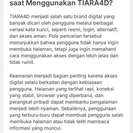
saat Menggunakan TIARA4D?
TIARA4D menjadi salah satu brand digital yang
banyak dicari oleh pengguna melalui berbagai
variasi kata kunci, seperti resmi, login, alternatif,
dan akses aman. Pola pencarian tersebut
menunjukkan bahwa pengguna tidak hanya ingin
membuka halaman, tetapi juga ingin memahami
cara menggunakan akses dengan lebih jelas dan
tidak rumit.
Keamanan menjadi bagian penting karena akses
digital selalu berkaitan dengan kebiasaan
pengguna. Halaman yang terlihat rapi, koneksi
yang stabil, browser yang diperbarui, dan
perangkat pribadi dapat membantu pengalaman
menjadi lebih nyaman. Sebaliknya, penggunaan
yang terburu-buru dapat membuat pengguna salah
membuka halaman atau tidak teliti membaca
informasi yang muncul.