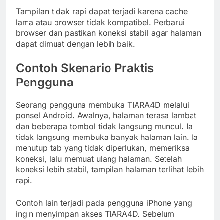
Tampilan tidak rapi dapat terjadi karena cache
lama atau browser tidak kompatibel. Perbarui
browser dan pastikan koneksi stabil agar halaman
dapat dimuat dengan lebih baik.
Contoh Skenario Praktis
Pengguna
Seorang pengguna membuka TIARA4D melalui
ponsel Android. Awalnya, halaman terasa lambat
dan beberapa tombol tidak langsung muncul. Ia
tidak langsung membuka banyak halaman lain. Ia
menutup tab yang tidak diperlukan, memeriksa
koneksi, lalu memuat ulang halaman. Setelah
koneksi lebih stabil, tampilan halaman terlihat lebih
rapi.
Contoh lain terjadi pada pengguna iPhone yang
ingin menyimpan akses TIARA4D. Sebelum