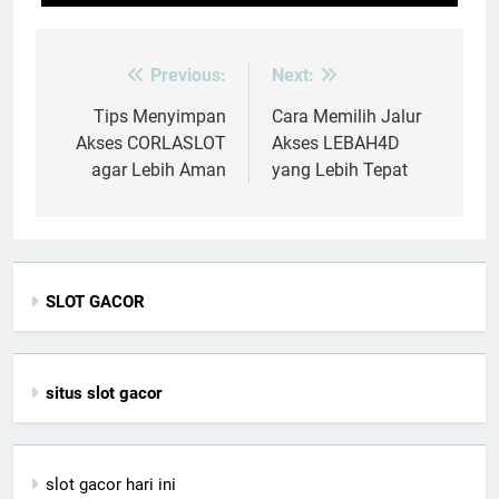
Previous:
Next:
Post
navigation
Tips Menyimpan
Cara Memilih Jalur
Akses CORLASLOT
Akses LEBAH4D
agar Lebih Aman
yang Lebih Tepat
SLOT GACOR
situs slot gacor
slot gacor hari ini