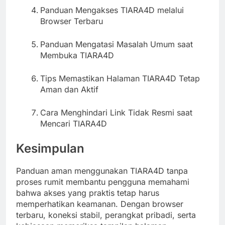
Panduan Mengakses TIARA4D melalui
Browser Terbaru
Panduan Mengatasi Masalah Umum saat
Membuka TIARA4D
Tips Memastikan Halaman TIARA4D Tetap
Aman dan Aktif
Cara Menghindari Link Tidak Resmi saat
Mencari TIARA4D
Kesimpulan
Panduan aman menggunakan TIARA4D tanpa
proses rumit membantu pengguna memahami
bahwa akses yang praktis tetap harus
memperhatikan keamanan. Dengan browser
terbaru, koneksi stabil, perangkat pribadi, serta