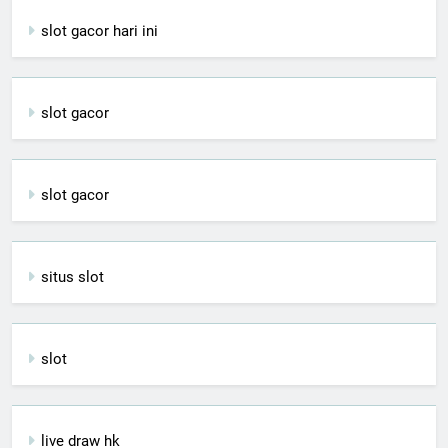
slot gacor hari ini
slot gacor
slot gacor
situs slot
slot
live draw hk