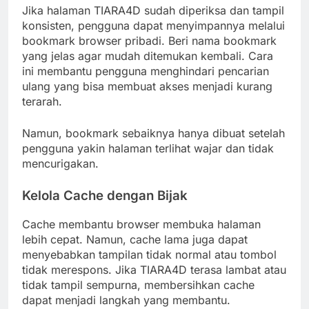
Jika halaman TIARA4D sudah diperiksa dan tampil
konsisten, pengguna dapat menyimpannya melalui
bookmark browser pribadi. Beri nama bookmark
yang jelas agar mudah ditemukan kembali. Cara
ini membantu pengguna menghindari pencarian
ulang yang bisa membuat akses menjadi kurang
terarah.
Namun, bookmark sebaiknya hanya dibuat setelah
pengguna yakin halaman terlihat wajar dan tidak
mencurigakan.
Kelola Cache dengan Bijak
Cache membantu browser membuka halaman
lebih cepat. Namun, cache lama juga dapat
menyebabkan tampilan tidak normal atau tombol
tidak merespons. Jika TIARA4D terasa lambat atau
tidak tampil sempurna, membersihkan cache
dapat menjadi langkah yang membantu.