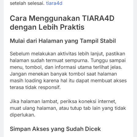
setelah selesai.
tiara4d
Cara Menggunakan TIARA4D
dengan Lebih Praktis
Mulai dari Halaman yang Tampil Stabil
Sebelum melakukan aktivitas lebih lanjut, pastikan
halaman sudah termuat sempurna. Tunggu sampai
menu, tombol, dan informasi utama terlihat jelas.
Jangan menekan banyak tombol saat halaman
masih loading karena hal itu dapat membuat akses
terasa tidak responsif.
Jika halaman lambat, periksa koneksi internet,
muat ulang halaman, atau tutup tab lain yang tidak
diperlukan.
Simpan Akses yang Sudah Dicek