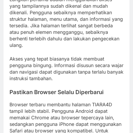
yang tampilannya sudah dikenal dan mudah
dikenali. Pengguna sebaiknya memperhatikan
struktur halaman, menu utama, dan informasi yang
tersedia. Jika halaman terlihat sangat berbeda
atau penuh elemen mengganggu, sebaiknya
berhenti terlebih dahulu dan lakukan pengecekan
ulang.
Akses yang tepat biasanya tidak membuat
pengguna bingung. Informasi disusun secara wajar
dan navigasi dapat digunakan tanpa terlalu banyak
instruksi tambahan.
Pastikan Browser Selalu Diperbarui
Browser terbaru membantu halaman TIARA4D
tampil lebih stabil. Pengguna Android dapat
memakai Chrome atau browser tepercaya lain,
sedangkan pengguna iPhone dapat menggunakan
Safari atau browser yang kompatibel. Untuk