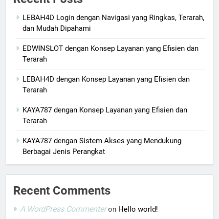
LEBAH4D Login dengan Navigasi yang Ringkas, Terarah,
dan Mudah Dipahami
EDWINSLOT dengan Konsep Layanan yang Efisien dan
Terarah
LEBAH4D dengan Konsep Layanan yang Efisien dan
Terarah
KAYA787 dengan Konsep Layanan yang Efisien dan
Terarah
KAYA787 dengan Sistem Akses yang Mendukung
Berbagai Jenis Perangkat
Recent Comments
A WordPress Commenter
on
Hello world!