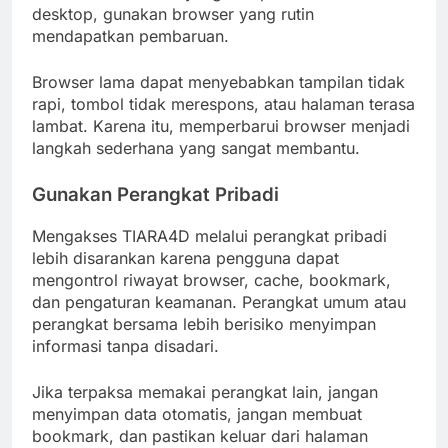
desktop, gunakan browser yang rutin
mendapatkan pembaruan.
Browser lama dapat menyebabkan tampilan tidak
rapi, tombol tidak merespons, atau halaman terasa
lambat. Karena itu, memperbarui browser menjadi
langkah sederhana yang sangat membantu.
Gunakan Perangkat Pribadi
Mengakses TIARA4D melalui perangkat pribadi
lebih disarankan karena pengguna dapat
mengontrol riwayat browser, cache, bookmark,
dan pengaturan keamanan. Perangkat umum atau
perangkat bersama lebih berisiko menyimpan
informasi tanpa disadari.
Jika terpaksa memakai perangkat lain, jangan
menyimpan data otomatis, jangan membuat
bookmark, dan pastikan keluar dari halaman