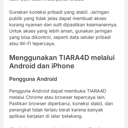
Gunakan koneksi pribadi yang stabil. Jaringan
publik yang tidak jelas dapat membuat akses
kurang nyaman dan sulit dipastikan keamanannya.
Untuk akses yang lebih aman, gunakan jaringan
yang bisa dikontrol, seperti data seluler pribadi
atau Wi-Fi tepercaya.
Menggunakan TIARA4D melalui
Android dan iPhone
Pengguna Android
Pengguna Android dapat membuka TIARA4D
melalui Chrome atau browser tepercaya lain.
Pastikan browser diperbarui, koneksi stabil, dan
perangkat tidak terlalu berat karena banyak
aplikasi berjalan di latar belakang.